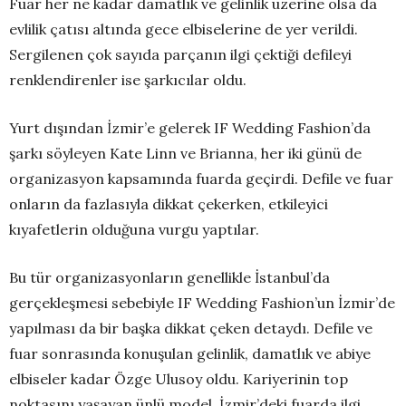
Fuar her ne kadar damatlık ve gelinlik üzerine olsa da
evlilik çatısı altında gece elbiselerine de yer verildi.
Sergilenen çok sayıda parçanın ilgi çektiği defileyi
renklendirenler ise şarkıcılar oldu.
Yurt dışından İzmir’e gelerek IF Wedding Fashion’da
şarkı söyleyen Kate Linn ve Brianna, her iki günü de
organizasyon kapsamında fuarda geçirdi. Defile ve fuar
onların da fazlasıyla dikkat çekerken, etkileyici
kıyafetlerin olduğuna vurgu yaptılar.
Bu tür organizasyonların genellikle İstanbul’da
gerçekleşmesi sebebiyle IF Wedding Fashion’un İzmir’de
yapılması da bir başka dikkat çeken detaydı. Defile ve
fuar sonrasında konuşulan gelinlik, damatlık ve abiye
elbiseler kadar Özge Ulusoy oldu. Kariyerinin top
noktasını yaşayan ünlü model, İzmir’deki fuarda ilgi