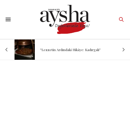
“Lezzetin Ardındaki Hikâye: Kadırgalı”