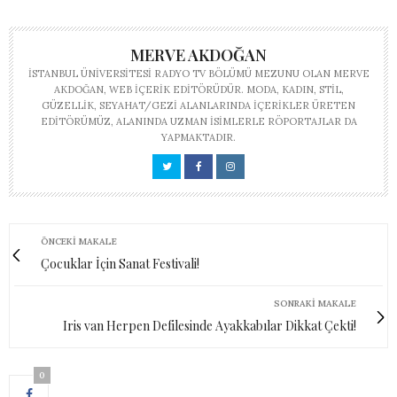
MERVE AKDOĞAN
İSTANBUL ÜNIVERSITESI RADYO TV BÖLÜMÜ MEZUNU OLAN MERVE
AKDOĞAN, WEB IÇERIK EDITÖRÜDÜR. MODA, KADIN, STIL,
GÜZELLIK, SEYAHAT/GEZI ALANLARINDA IÇERIKLER ÜRETEN
EDITÖRÜMÜZ, ALANINDA UZMAN ISIMLERLE RÖPORTAJLAR DA
YAPMAKTADIR.
ÖNCEKI MAKALE
Çocuklar İçin Sanat Festivali!
SONRAKI MAKALE
Iris van Herpen Defilesinde Ayakkabılar Dikkat Çekti!
0