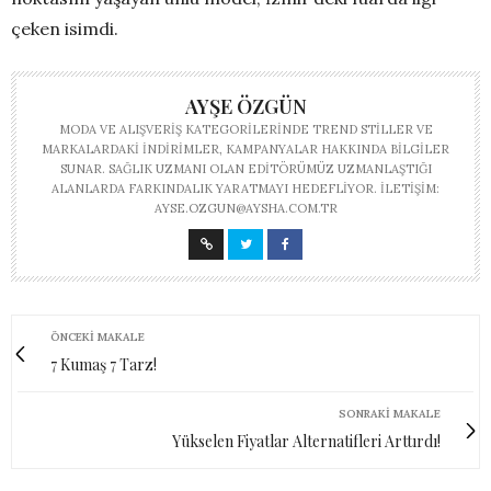
çeken isimdi.
AYŞE ÖZGÜN
MODA VE ALIŞVERIŞ KATEGORILERINDE TREND STILLER VE
MARKALARDAKI INDIRIMLER, KAMPANYALAR HAKKINDA BILGILER
SUNAR. SAĞLIK UZMANI OLAN EDITÖRÜMÜZ UZMANLAŞTIĞI
ALANLARDA FARKINDALIK YARATMAYI HEDEFLIYOR. İLETIŞIM:
AYSE.OZGUN@AYSHA.COM.TR
ÖNCEKI MAKALE
7 Kumaş 7 Tarz!
SONRAKI MAKALE
Yükselen Fiyatlar Alternatifleri Arttırdı!