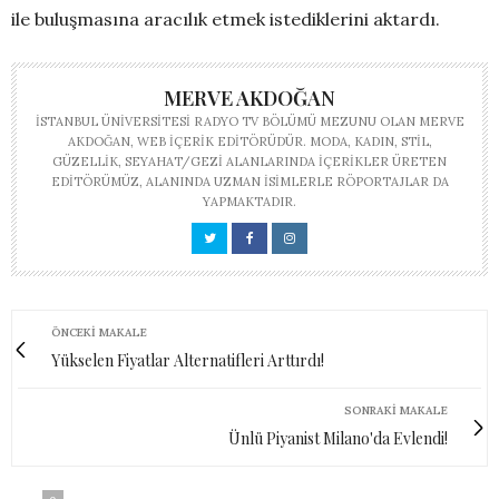
ile buluşmasına aracılık etmek istediklerini aktardı.
MERVE AKDOĞAN
İSTANBUL ÜNIVERSITESI RADYO TV BÖLÜMÜ MEZUNU OLAN MERVE
AKDOĞAN, WEB IÇERIK EDITÖRÜDÜR. MODA, KADIN, STIL,
GÜZELLIK, SEYAHAT/GEZI ALANLARINDA IÇERIKLER ÜRETEN
EDITÖRÜMÜZ, ALANINDA UZMAN ISIMLERLE RÖPORTAJLAR DA
YAPMAKTADIR.
ÖNCEKI MAKALE
Yükselen Fiyatlar Alternatifleri Arttırdı!
SONRAKI MAKALE
Ünlü Piyanist Milano'da Evlendi!