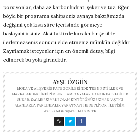
porsiyonlar, daha az karbonhidrat, şeker ve tuz. Eğer
böyle bir programa sahipseniz aynaya baktığınızda
değişimi çok kısa süre içerisinde görmeye
başlayabilirsiniz. Aksi taktirde kuralcı bir şekilde
ilerlemezseniz sonucu elde etmeniz mümkün değildir.
Zayıflamak isteyenler için en önemli detay, bilgi
edinerek bu yola girmektir.
AYŞE ÖZGÜN
MODA VE ALIŞVERIŞ KATEGORILERINDE TREND STILLER VE
MARKALARDAKI INDIRIMLER, KAMPANYALAR HAKKINDA BILGILER
SUNAR. SAĞLIK UZMANI OLAN EDITÖRÜMÜZ UZMANLAŞTIĞI
ALANLARDA FARKINDALIK YARATMAYI HEDEFLIYOR. İLETIŞIM:
AYSE.OZGUN@AYSHA.COM.TR