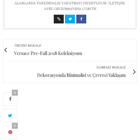
ALANLARDA FARKINDALIK YARATMAYI HEDEFLIYOR. İLETIŞIM:
AYSE.OZGUN@AYSHA.COM.TR
ÖNCEKI MAKALE
Versace Pre-Fall 2018 Koleksiyonu
SONRAKI MAKALE
Dekorasyonda Minimalist ve Çevreci Yaklaşım
0
0