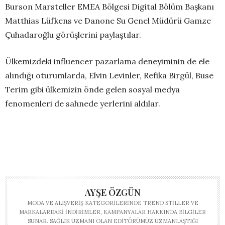
Burson Marsteller EMEA Bölgesi Digital Bölüm Başkanı
Matthias Lüfkens ve Danone Su Genel Müdürü Gamze
Çuhadaroğlu görüşlerini paylaştılar.
Ülkemizdeki influencer pazarlama deneyiminin de ele
alındığı oturumlarda, Elvin Levinler, Refika Birgül, Buse
Terim gibi ülkemizin önde gelen sosyal medya
fenomenleri de sahnede yerlerini aldılar.
AYŞE ÖZGÜN
MODA VE ALIŞVERIŞ KATEGORILERINDE TREND STILLER VE
MARKALARDAKI INDIRIMLER, KAMPANYALAR HAKKINDA BILGILER
SUNAR. SAĞLIK UZMANI OLAN EDITÖRÜMÜZ UZMANLAŞTIĞI