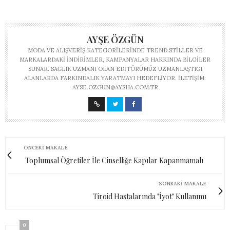
AYŞE ÖZGÜN
MODA VE ALIŞVERIŞ KATEGORILERINDE TREND STILLER VE
MARKALARDAKI INDIRIMLER, KAMPANYALAR HAKKINDA BILGILER
SUNAR. SAĞLIK UZMANI OLAN EDITÖRÜMÜZ UZMANLAŞTIĞI
ALANLARDA FARKINDALIK YARATMAYI HEDEFLIYOR. İLETIŞIM:
AYSE.OZGUN@AYSHA.COM.TR
ÖNCEKI MAKALE
Toplumsal Öğretiler İle Cinselliğe Kapılar Kapanmamalı
SONRAKI MAKALE
Tiroid Hastalarında "İyot" Kullanımı
0