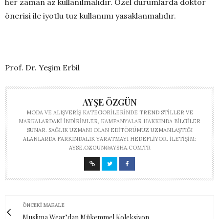
her zaman az kullanılmalıdır. Özel durumlarda doktor
önerisi ile iyotlu tuz kullanımı yasaklanmalıdır.
Prof. Dr. Yeşim Erbil
AYŞE ÖZGÜN
MODA VE ALIŞVERIŞ KATEGORILERINDE TREND STILLER VE
MARKALARDAKI INDIRIMLER, KAMPANYALAR HAKKINDA BILGILER
SUNAR. SAĞLIK UZMANI OLAN EDITÖRÜMÜZ UZMANLAŞTIĞI
ALANLARDA FARKINDALIK YARATMAYI HEDEFLIYOR. İLETIŞIM:
AYSE.OZGUN@AYSHA.COM.TR
ÖNCEKI MAKALE
Muslima Wear’dan Mükemmel Koleksiyon