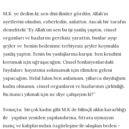
M.K ye dedim ki; sen dini ilimler gördün, Allah’ın
ayetlerini okudun, ezberledin, anlattın. Ancak bir tarafın
demekteki “Ey Allah’ım sen bu işi yanlış yaptın, cinsel
organları ve hazlarını gereksiz yarattın, bunlar ayıp
şeyler ve benim bedenime terbiyesiz şeyler koymakla
yanlış yaptın. Senin bu yanlışlarına karşın ben kendimi
korumak için uğraşacağım. Cinsel fonksiyonlardaki
faydaları hayatıma sokmamak için elimden geleni
yapacağım. Helal falan ben anlamam, yıllarca duyduğum
kadın olmanın, cinsel organların ve hazlarının çirkinliği.
Bu inancı yıkmak için ne diye çalışayım ki?”
Sonuçta; birçok kadın gibi M.K de bilinçli aklın kararlılığı
ile yapılan yeniden yapılandırma, fıtrata uymayan
inanç ve kalıplarından özgürleşme ile ulaşılan beden –