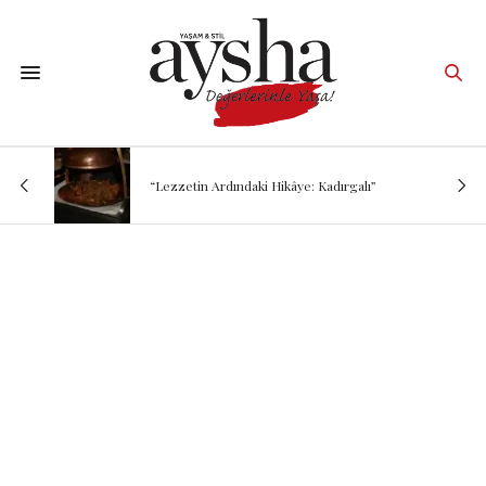
“Lezzetin Ardındaki Hikâye: Kadırgalı”