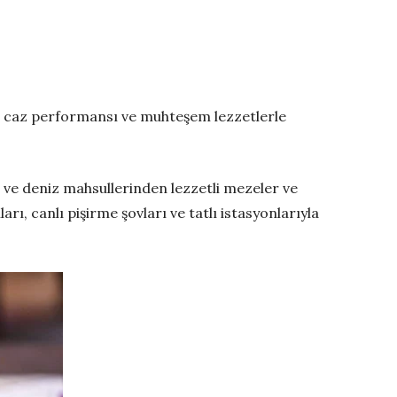
z caz performansı ve muhteşem lezzetlerle
i ve
deniz mahsulleri
nden lezzetli mezeler ve
arı, canlı pişirme şovları ve tatlı
istasyonlarıyla