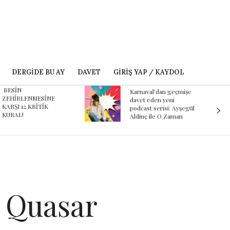
DERGIDE BU AY
DAVET
GIRIŞ YAP / KAYDOL
ESİN
Karnaval’dan geçmişe
EHİRLENMESİNE
davet eden yeni
ARŞI 12 KRİTİK
podcast serisi: Ayşegül
URAL!
Aldinç ile O Zaman
t Quasar