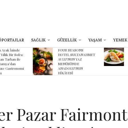
ÖPORTAJLAR
SAĞLIK
GÜZELLİK
YAŞAM
YEMEK
yak İzinde
FOUR SEASONS
B
lık Bir Sofra:
HOTEL SULTANAHMET
Z
 Tarhan ile
AVLU’NUN YAZ
K
ya’dan
MENÜSÜNDE
K
 Gastronomi
ANADOLU’NUN
HİKÂYESİ
er Pazar Fairmon