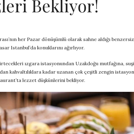
leri Bekliyor!
rası’nın her Pazar dönüşümlü olarak sahne aldığı benzersi
sar Istanbul’da konuklarını ağırlıyor.
şirtecekleri
ı
zgara istasyonundan Uzakdoğu mutfağına,
suş
ndan
kahvaltılıklara kadar uzanan çok çeşitli z
engin istasyonl
taurant’ta
lezzet düşkünlerini bekliyor.