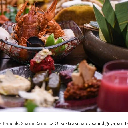
k Band
ile
Suami Ramirez Orkestrası’na
ev sahipliği yapan 