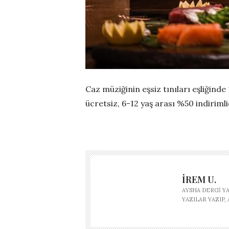
Caz müziğinin eşsiz tınıları
eşliğinde
ücretsiz, 6-12 yaş arası %50 indirimli
İREM U.
AYSHA DERGI Y
YAZILAR YAZIP