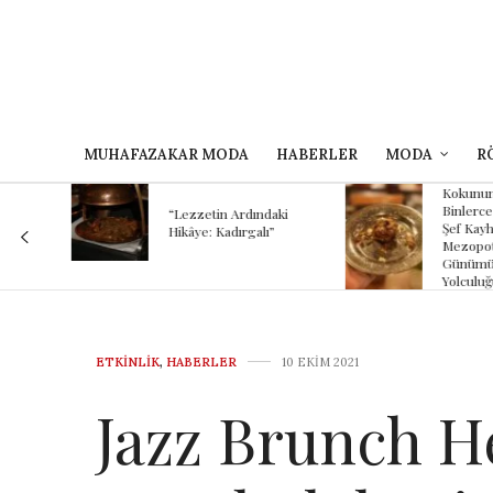
MUHAFAZAKAR MODA
HABERLER
MODA
R
Kokunun A
 Bir
Binlerce Yıl
“Lezzetin Ardındaki
Şef Kayhan
Hikâye: Kadırgalı”
Mezopotam
Günümüze
Yolculuğu
ETKINLIK
,
HABERLER
10 EKIM 2021
Jazz Brunch H