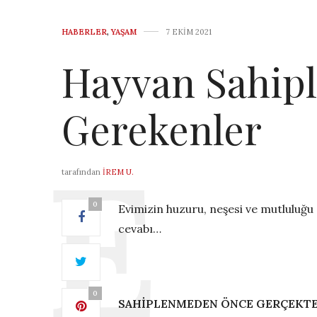
HABERLER
,
YAŞAM
7 EKIM 2021
Hayvan Sahip
Gerekenler
tarafından
İREM U.
0
Evimizin huzuru, neşesi ve mutluluğu 
cevabı…
0
SAHİPLENMEDEN ÖNCE GERÇEKTE