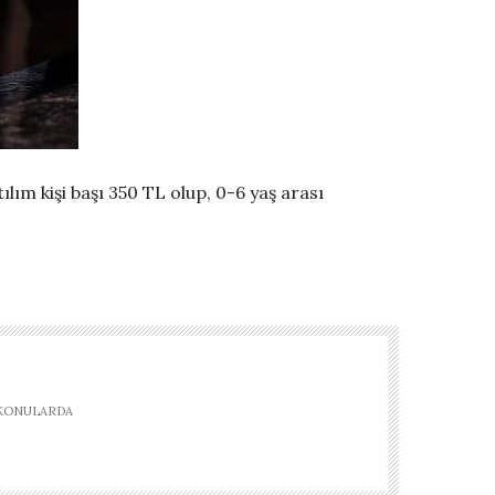
atılım
k
işi başı 3
50
TL
olup, 0-6 yaş arası
 KONULARDA