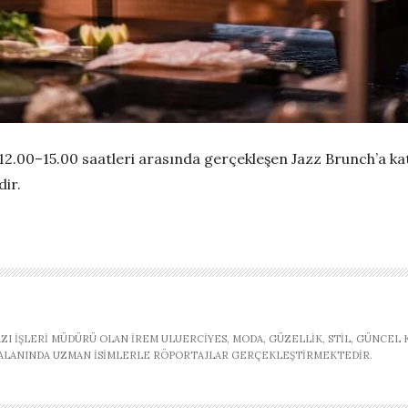
1
2.00–
15.
00 saatleri arasında gerçekleşe
n
Jazz
Brunch
’a k
dir.
AZI İŞLERI MÜDÜRÜ OLAN İREM ULUERCIYES, MODA, GÜZELLIK, STIL, GÜNCEL
, ALANINDA UZMAN ISIMLERLE RÖPORTAJLAR GERÇEKLEŞTIRMEKTEDIR.