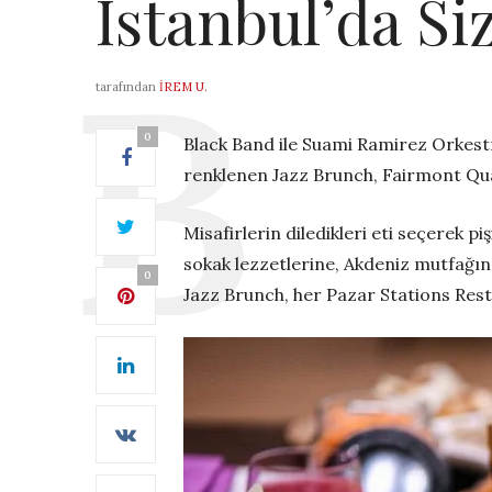
Istanbul’da Siz
tarafından
İREM U.
0
Black Band ile Suami Ramirez Orkest
renklenen Jazz Brunch
, Fairmont
Qua
M
isafirlerin diledikleri eti seçerek pi
sokak lezzetlerine
, Akdeniz mutfağı
0
Jazz
Brunch
, her Pazar
Stations Res