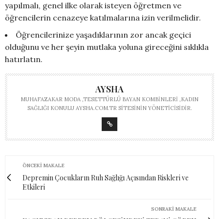
yapılmalı, genel ilke olarak isteyen öğretmen ve
öğrencilerin cenazeye katılmalarına izin verilmelidir.
Öğrencilerinize yaşadıklarının zor ancak geçici
olduğunu ve her şeyin mutlaka yoluna gireceğini sıklıkla
hatırlatın.
AYSHA
MUHAFAZAKAR MODA ,TESETTÜRLÜ BAYAN KOMBINLERI ,KADIN
SAĞLIĞI KONULU AYSHA.COM.TR SITESININ YÖNETICISIDIR.
ÖNCEKI MAKALE
Depremin Çocukların Ruh Sağlığı Açısından Riskleri ve
Etkileri
SONRAKI MAKALE