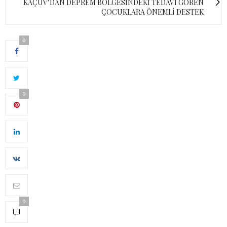
KAÇUV’DAN DEPREM BÖLGESİNDEKİ TEDAVİ GÖREN
ÇOCUKLARA ÖNEMLİ DESTEK
0
0
0