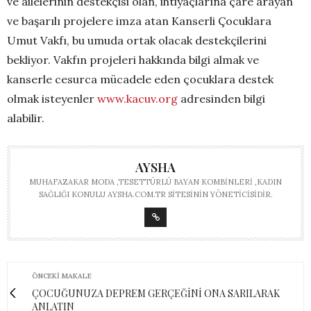
ve ailelerinin destekçisi olan, ihtiyaçlarına çare arayan
ve başarılı projelere imza atan Kanserli Çocuklara
Umut Vakfı, bu umuda ortak olacak destekçilerini
bekliyor. Vakfın projeleri hakkında bilgi almak ve
kanserle cesurca mücadele eden çocuklara destek
olmak isteyenler
www.kacuv.org
adresinden bilgi
alabilir.
AYSHA
MUHAFAZAKAR MODA ,TESETTÜRLÜ BAYAN KOMBINLERI ,KADIN
SAĞLIĞI KONULU AYSHA.COM.TR SITESININ YÖNETICISIDIR.
ÖNCEKI MAKALE
ÇOCUĞUNUZA DEPREM GERÇEĞİNİ ONA SARILARAK
ANLATIN