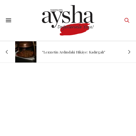
“Lezzetin Ardındaki Hikâye: Kadırgalı”