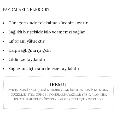
FAYDALARI NELERDİR?
Gün içerisinde tok kalma sürenizi uzatır
Sağlıklı bir şekilde kilo vermenizi sağlar
Lif oranı yüksektir
Kalp sağlığına iyi gelir
Cildinize faydalıdır
Sağlığınız için son derece faydalıdır
İREM U.
AYSHA DERGI YAZI İŞLERI MÜDÜRÜ OLAN İREM ULUERCIYES, MODA,
GÜZELLIK, STIL, GÜNCEL KONULARDA YAZILAR YAZIP, ALANINDA
UZMAN ISIMLERLE RÖPORTAJLAR GERÇEKLEŞTIRMEKTEDIR.