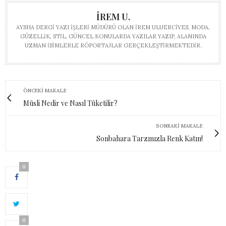
İREM U.
AYSHA DERGI YAZI İŞLERI MÜDÜRÜ OLAN İREM ULUERCIYES, MODA,
GÜZELLIK, STIL, GÜNCEL KONULARDA YAZILAR YAZIP, ALANINDA
UZMAN ISIMLERLE RÖPORTAJLAR GERÇEKLEŞTIRMEKTEDIR.
ÖNCEKI MAKALE
Müsli Nedir ve Nasıl Tüketilir?
SONRAKI MAKALE
Sonbahara Tarzınızla Renk Katın!
0
0