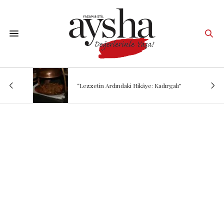
“Lezzetin Ardındaki Hikâye: Kadırgalı”