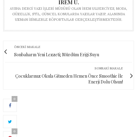
İREM U.
AYSHA DERGI YAZI İŞLERI MÜDÜRÜ OLAN İREM ULUERCIYES, MODA,
GÜZELLIK, STIL, GÜNCEL KONULARDA YAZILAR YAZIP, ALANINDA
UZMAN ISIMLERLE RÖPORTAJLAR GERÇEKLEŞTIRMEKTEDIR.
ÖNCEKI MAKALE
Sonbaharın Yeni Lezzeti; Mürdüm Eriği Suyu
SONRAKI MAKALE
Çocuklarınız Okula Gitmeden Hemen Önce Smoothie İle
Enerji Dolu Olsun!
0
0