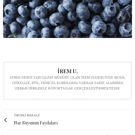
İREM U.
AYSHA DERGI YAZI İŞLERI MÜDÜRÜ OLAN İREM ULUERCIYES, MODA,
GÜZELLIK, STIL, GÜNCEL KONULARDA YAZILAR YAZIP, ALANINDA
UZMAN ISIMLERLE RÖPORTAJLAR GERÇEKLEŞTIRMEKTEDIR.
ÖNCEKI MAKALE
Nar Suyunun Faydaları