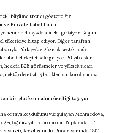
sürekli büyüme trendi gösterdiğini
en ve
Private
Label
Fuarı
rkiye hem de dünyada sürekli gelişiyor. Bugün
el tüketiciye hitap ediyor. Diğer taraftan
tibarıyla Türkiye’de güzellik sektörünün
aha belirleyici hale geliyor. 20 yılı aşkın
rı, hedefli B2B görüşmeler ve yüksek ticari
ı, sektörde etkili iş birliklerinin kurulmasına
eten bir platform olma özelliği taşıyor”
ez daha ortaya koyduğunu vurgulayan Mehmedova,
ı geçtiğimiz yıl da sürdürdü. Toplamda 114
ı ziyaretçiler oluşturdu. Bunun yanında 180’i