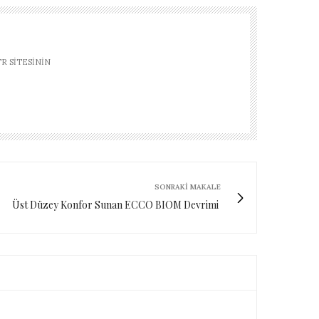
R SITESININ
SONRAKI MAKALE
Üst Düzey Konfor Sunan ECCO BIOM Devrimi