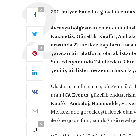
0
290 m
ilyar
Euro’luk
güzellik endüs
Avrasya bölgesinin
en önemli ulusla
Kozmetik
,
Güzellik, Kuaför, Ambal
arasında 21’inci kez kapılarını ara
0
yaratan bir platform olarak İstanb
Son edisyonunda
114
ülkeden
3 bin 
yeni iş birliklerine zemin hazırlay
Uluslararası firmaları, bölgenin üst
atan
ICA
Events
, güzellik endüstris
Kuaför, Ambalaj, Hammadde, Hijye
Merkezi’nde gerçekleştirilecek olan ve
ile öne çıkan fuar, sunduğu küresel çeşi
0