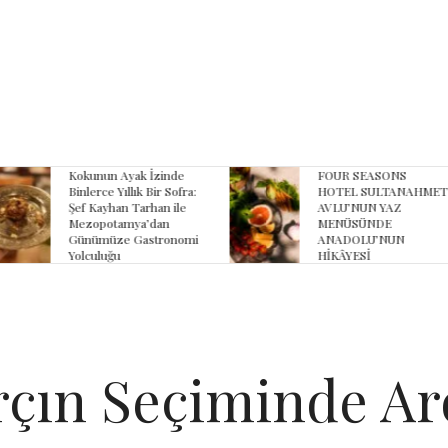
yak İzinde
FOUR SEASONS
B
lık Bir Sofra:
HOTEL SULTANAHMET
Z
 Tarhan ile
AVLU’NUN YAZ
K
ya’dan
MENÜSÜNDE
K
 Gastronomi
ANADOLU’NUN
HİKÂYESİ
arçın Seçiminde Ar