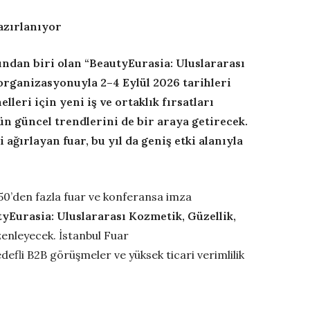
 hazırlanıyor
ından biri olan
“
BeautyEurasia
: Uluslararası
rganizasyonuyla 2–4 Eylül 2026 tarihleri
leri için yeni iş ve ortaklık fır
satları
ün güncel trendlerini de bir araya getirecek.
yi ağırlayan
fuar, bu yıl da
geniş etki alanıyla
 50’den fazla fuar ve konferansa imza
tyEurasia
: Uluslararası Kozmetik, Güzellik,
zenleyecek. İstanbul Fuar
edefli B2B görüşmeler ve yüksek ticari verimlilik