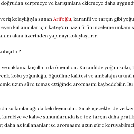
çın doğrudan serpmeye ve karışımlara eklemeye daha uygund
şveriş kolaylığıyla sunan
Arifoğlu
, karanfil ve tarçın gibi yo
eyen kullanıcılar için kategori bazlı ürün inceleme imkanı s
lanım alanı üzerinden yapmayı kolaylaştırır.
nlaşılır?
 ve saklama koşulları da önemlidir. Karanfilde yoğun koku, t
 renk, koku yoğunluğu, öğütülme kalitesi ve ambalajın ürü
e nemle uzun süre temas ettiğinde aromasını kaybedebilir. B
a kullanılacağı da belirleyici olur. Sıcak içeceklerde ve ka
ek, kurabiye ve kahve sunumlarında ise toz tarçın daha pratik 
r; daha az kullananlar ise aromasını uzun süre koruyabilmek