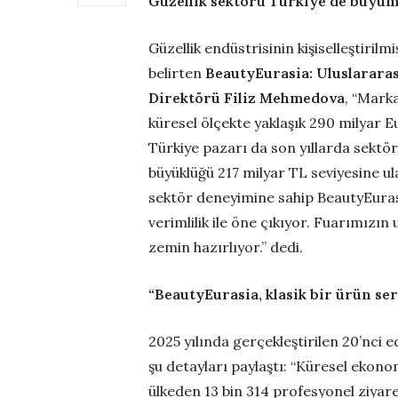
Güzellik sektörü Türkiye’de büyüm
Güzellik endüstrisinin kişiselleştiril
belirten
BeautyEurasia
: Uluslarara
Direktörü
Filiz
Mehmedova
, “Marka
küresel ölçekte yaklaşık 290 milyar Eu
Türkiye pazarı da son yıllarda sektör
büyüklüğü 217 milyar TL seviyesine ula
sektör deneyimine sahip BeautyEurasia 
verimlilik ile öne çıkıyor. Fuarımızın 
zemin hazırlıyor.” dedi.
“
BeautyEurasia
, klasik bir ürün se
2025 yılında gerçekleştirilen 20’nci
şu detayları paylaştı: “Küresel ekon
ülkeden 13 bin 314 profesyonel ziyare