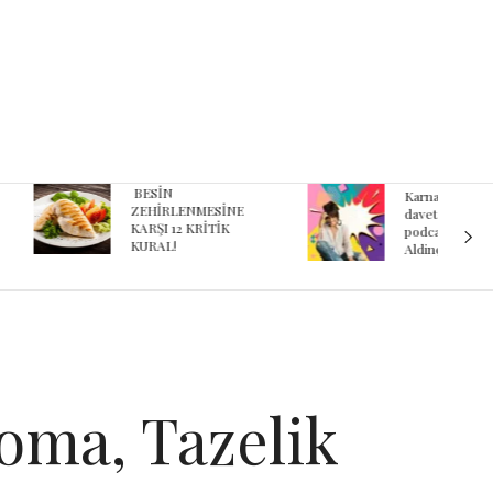
ESİN
Karnaval’dan geçmişe
EHİRLENMESİNE
davet eden yeni
ARŞI 12 KRİTİK
podcast serisi: Ayşegül
URAL!
Aldinç ile O Zaman
oma, Tazelik