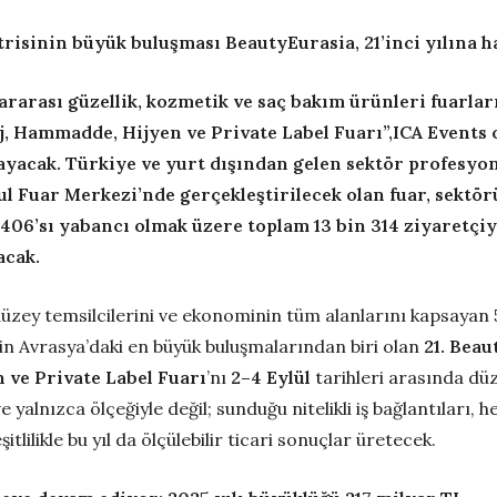
trisi
nin büyük buluşması
BeautyEurasia
, 21’inci yılına
rarası güzellik, kozmetik ve saç bakı
m ürünleri fuarlar
aj, Hammadde, Hijyen ve
Private
Label
Fuarı”,
ICA
Events
o
layacak.
Türkiye ve yurt dışından gelen sektör profesyonel
ul Fuar Merkezi’nde gerçekleştirilecek olan fuar, sektör
406’sı yabancı olmak üzere toplam 13 bin 314 ziyaretçi
acak.
 düzey temsilcilerini ve ekonominin tüm alanlarını kapsayan
inin Avrasya’daki en büyük buluşmalarından biri olan
21.
Beau
n ve
Private
Label
Fuarı
’nı
2–4 Eylül
tarihleri arasında dü
 yalnızca ölçeğiyle değil; sunduğu nitelikli iş bağlantıları, h
tlilikle bu yıl da ölçülebilir ticari sonuçlar üretecek.