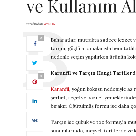
ve Kullanım A
tarafından
AYSHA
0
Baharatlar, mutfakta sadece lezzet ver
tarçın, güçlü aromalarıyla hem tatlıl
nedenle seçim yapılırken ürünün koku
Karanfil ve Tarçın Hangi Tariflerd
0
Karanfil
, yoğun kokusu nedeniyle az m
şerbet, reçel ve bazı et yemeklerinde
bırakır. Öğütülmüş formu ise daha çok
Tarçın ise çubuk ve toz formuyla mutf
sunumlarında, meyveli tariflerde ve 