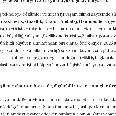
eye devam ediyor: 2025 yılı büyüklüğü 217 milyar TL
miş teknolojik çözümler ve artan iyi yaşam bilinci sayesinde 
sı Kozmetik, Güzellik, Kuaför, Ambalaj, Hammadde, Hijy
sı, üreticisi ve tüketicisiyle bir bütün olan sektör, hem Tü
ro büyüklüğe ulaşan güzellik endüstrisi, 4,2 milyar potansiy
ün hızlı büyüyen alanlarından biri olarak öne çıkıyor. 2025 i
şırken dijital kanalların varlığı sektörün büyümesinegiderek d
da yalnızca ölçeğiyle değil; sunduğu nitelikli iş bağlantıla
uluslararası erişimi bölgesel pazar bilgisiyle buluşturan yapıs
rgileme alanının ötesinde, ölçülebilir ticari sonuçlar ür
 edisyonundaBeautyEurasia’nın uluslararası etkisini bir k
omik dalgalanmalara rağmen fuarımız başarılı performansın
tçi fuarımızı ziyaret ederken bunların 3 bin 406’sını yabanc