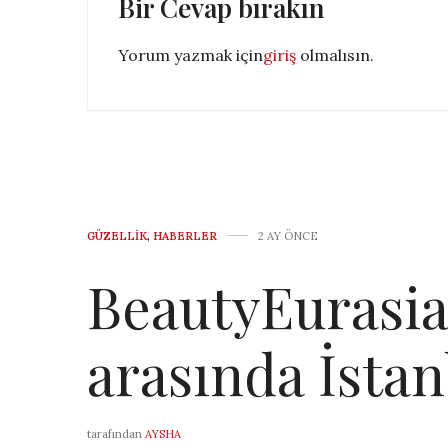
Bir Cevap bırakın
Yorum yazmak için
giriş
olmalısın.
GÜZELLIK
,
HABERLER
2 AY ÖNCE
BeautyEurasia 
arasında İstan
tarafından
AYSHA