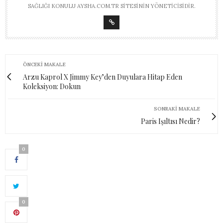
SAĞLIĞI KONULU AYSHA.COM.TR SITESININ YÖNETICISIDIR.
ÖNCEKI MAKALE
Arzu Kaprol X Jimmy Key’den Duyulara Hitap Eden
Koleksiyon: Dokun
SONRAKI MAKALE
Paris Işıltısı Nedir?
0
0