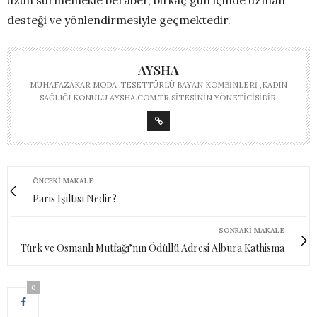
desteği ve yönlendirmesiyle geçmektedir.
AYSHA
MUHAFAZAKAR MODA ,TESETTÜRLÜ BAYAN KOMBINLERI ,KADIN
SAĞLIĞI KONULU AYSHA.COM.TR SITESININ YÖNETICISIDIR.
ÖNCEKI MAKALE
Paris Işıltısı Nedir?
SONRAKI MAKALE
Türk ve Osmanlı Mutfağı’nın Ödüllü Adresi Albura Kathisma
0