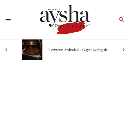
“Lezzetin Ardındaki Hikâye: Kadırgalı”