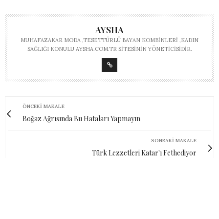
AYSHA
MUHAFAZAKAR MODA ,TESETTÜRLÜ BAYAN KOMBINLERI ,KADIN
SAĞLIĞI KONULU AYSHA.COM.TR SITESININ YÖNETICISIDIR.
ÖNCEKI MAKALE
Boğaz Ağrısında Bu Hataları Yapmayın
SONRAKI MAKALE
Türk Lezzetleri Katar'ı Fethediyor
0