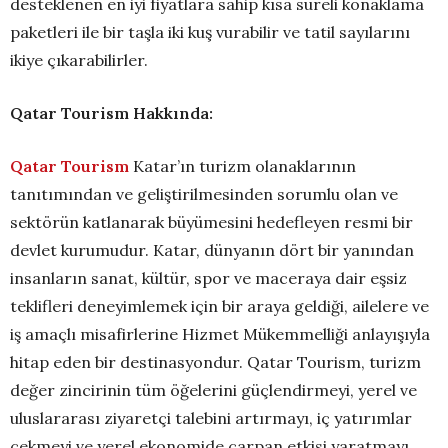
desteklenen en iyi fiyatlara sahip kısa süreli konaklama
paketleri ile bir taşla iki kuş vurabilir ve tatil sayılarını
ikiye çıkarabilirler.
Qatar Tourism Hakkında:
Qatar Tourism
Katar’ın turizm olanaklarının
tanıtımından ve geliştirilmesinden sorumlu olan ve
sektörün katlanarak büyümesini hedefleyen resmi bir
devlet kurumudur. Katar, dünyanın dört bir yanından
insanların sanat, kültür, spor ve maceraya dair eşsiz
teklifleri deneyimlemek için bir araya geldiği, ailelere ve
iş amaçlı misafirlerine Hizmet Mükemmelliği anlayışıyla
hitap eden bir destinasyondur. Qatar Tourism, turizm
değer zincirinin tüm öğelerini güçlendirmeyi, yerel ve
uluslararası ziyaretçi talebini artırmayı, iç yatırımlar
çekmeyi ve yerel ekonomide çarpan etkisi yaratmayı