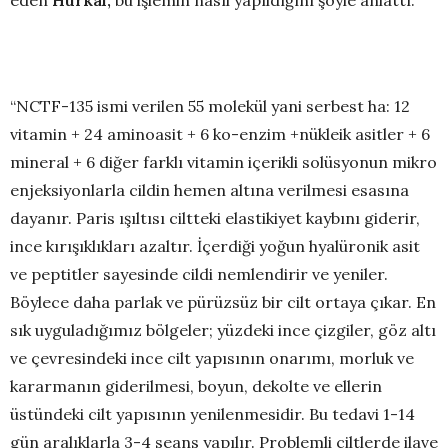
eden
Hürkal,
bu işlemin nasıl yapıldığını şöyle anlattı:
“NCTF-135 ismi verilen 55 molekül yani serbest ha: 12
vitamin + 24 aminoasit + 6 ko-enzim +nükleik asitler + 6
mineral + 6 diğer farklı vitamin içerikli solüsyonun mikro
enjeksiyonlarla cildin hemen altına verilmesi esasına
dayanır. Paris ışıltısı ciltteki elastikiyet kaybını giderir,
ince kırışıklıkları azaltır. İçerdiği yoğun hyalüronik asit
ve peptitler sayesinde cildi nemlendirir ve yeniler.
Böylece daha parlak ve pürüzsüz bir cilt ortaya çıkar. En
sık uyguladığımız bölgeler; yüzdeki ince çizgiler, göz altı
ve çevresindeki ince cilt yapısının onarımı, morluk ve
kararmanın giderilmesi, boyun, dekolte ve ellerin
üstündeki cilt yapısının yenilenmesidir. Bu tedavi 1-14
gün aralıklarla 3-4 seans yapılır. Problemli ciltlerde ilave