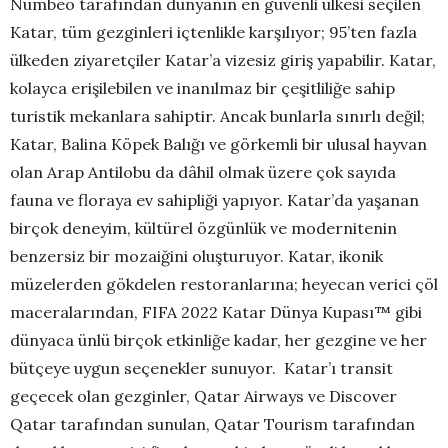
Numbeo tarafından dünyanın en güvenli ülkesi seçilen
Katar, tüm gezginleri içtenlikle karşılıyor; 95’ten fazla
ülkeden ziyaretçiler Katar’a vizesiz giriş yapabilir. Katar,
kolayca erişilebilen ve inanılmaz bir çeşitliliğe sahip
turistik mekanlara sahiptir. Ancak bunlarla sınırlı değil;
Katar, Balina Köpek Balığı ve görkemli bir ulusal hayvan
olan Arap Antilobu da dâhil olmak üzere çok sayıda
fauna ve floraya ev sahipliği yapıyor. Katar’da yaşanan
birçok deneyim, kültürel özgünlük ve modernitenin
benzersiz bir mozaiğini oluşturuyor. Katar, ikonik
müzelerden gökdelen restoranlarına; heyecan verici çöl
maceralarından, FIFA 2022 Katar Dünya Kupası™ gibi
dünyaca ünlü birçok etkinliğe kadar, her gezgine ve her
bütçeye uygun seçenekler sunuyor. Katar’ı transit
geçecek olan gezginler, Qatar Airways ve Discover
Qatar tarafından sunulan, Qatar Tourism tarafından