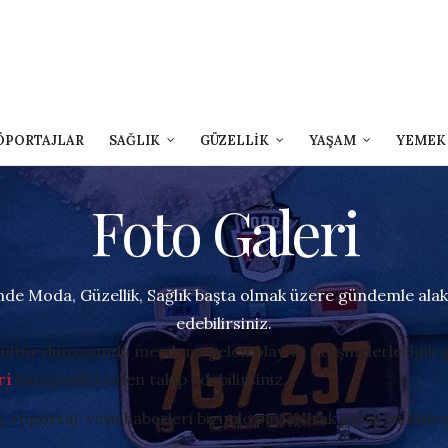
ÖPORTAJLAR
SAĞLIK
GÜZELLİK
YAŞAM
YEMEK
Foto Galeri
nde Moda, Güzellik, Sağlık başta olmak üzere gündemle alaka
edebilirsiniz.
kültür dünyasında meydana gelen olay ve gelişmelerle ilgili g
ri
kategorilerinden takip edebilirsiniz.
ş, röportaj veya haberleri bizimle paylaşarak geniş bir kitle