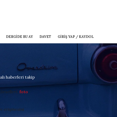
DERGIDE BU AY
DAVET
GIRIŞ YAP / KAYDOL
lı haberleri takip
örselleri,
foto
ye erişmesini