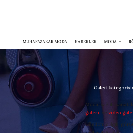
MUHAFAZAKAR MODA
HABERLER
MODA
R
Galeri kategorisi
Moda, sağlık, sanat, 
galeri
, ve
video gale
Gündemle ilgili, görü
sağlayabilirsiniz.