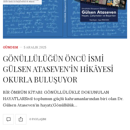
GÜNDEM
5 ARALIK 2025
GÖNÜLLÜLÜĞÜN ÖNCÜ İSMİ
GÜLSEN ATASEVEN’İN HİKÂYESİ
OKURLA BULUŞUYOR
BİR ÖMRÜN KİTABI: GÖNÜLLÜLÜKLE DOKUNULAN
HAYATLARSivil toplumun güçlü kahramanlarından biri olan Dr.
Gülsen Ataseven’in hayatı,‘Gönüllülük…
0 PAYLAŞIM