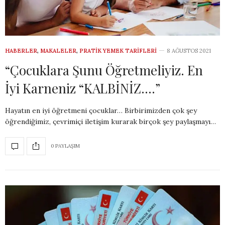
HABERLER
,
MAKALELER
,
PRATIK YEMEK TARIFLERI
8 AĞUSTOS 2021
“Çocuklara Şunu Öğretmeliyiz. En
İyi Karneniz “KALBİNİZ….”
Hayatın en iyi öğretmeni çocuklar… Birbirimizden çok şey
öğrendiğimiz, çevrimiçi iletişim kurarak birçok şey paylaşmayı…
0 PAYLAŞIM