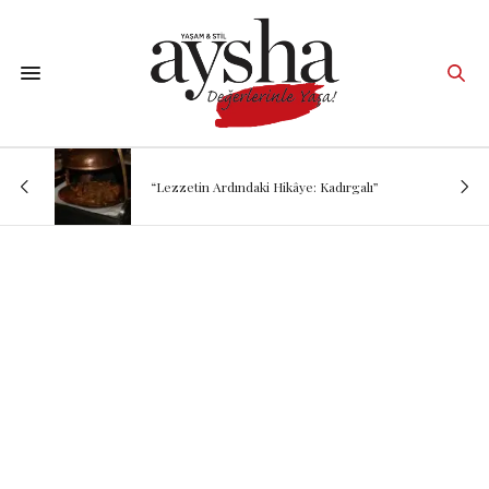
“Lezzetin Ardındaki Hikâye: Kadırgalı”