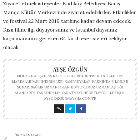
Ziyaret etmek isteyenler Kadıköy Belediyesi Barış
Manço Kültür Merkezi’nde ziyaret edebilirler. Etkinlikler
ve festival 22 Mart 2019 tarihine kadar devam edecek.
Kısa filme ilgi duyuyorsanız ve İstanbul’daysanız
kaçırmamanız gereken 64 farklı eser sizleri bekliyor
olacak.
AYŞE ÖZGÜN
MODA VE ALIŞVERIŞ KATEGORILERINDE TREND STILLER VE
MARKALARDAKI INDIRIMLER, KAMPANYALAR HAKKINDA BILGILER
SUNAR. SAĞLIK UZMANI OLAN EDITÖRÜMÜZ UZMANLAŞTIĞI
ALANLARDA FARKINDALIK YARATMAYI HEDEFLIYOR. İLETIŞIM:
AYSE.OZGUN@AYSHA.COM.TR
ÖNCEKI MAKALE