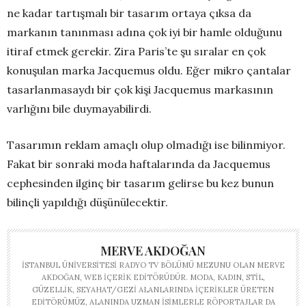
ne kadar tartışmalı bir tasarım ortaya çıksa da
markanın tanınması adına çok iyi bir hamle olduğunu
itiraf etmek gerekir. Zira Paris’te şu sıralar en çok
konuşulan marka Jacquemus oldu. Eğer mikro çantalar
tasarlanmasaydı bir çok kişi Jacquemus markasının
varlığını bile duymayabilirdi.
Tasarımın reklam amaçlı olup olmadığı ise bilinmiyor.
Fakat bir sonraki moda haftalarında da Jacquemus
cephesinden ilginç bir tasarım gelirse bu kez bunun
bilinçli yapıldığı düşünülecektir.
MERVE AKDOĞAN
İSTANBUL ÜNIVERSITESI RADYO TV BÖLÜMÜ MEZUNU OLAN MERVE
AKDOĞAN, WEB IÇERIK EDITÖRÜDÜR. MODA, KADIN, STIL,
GÜZELLIK, SEYAHAT/GEZI ALANLARINDA IÇERIKLER ÜRETEN
EDITÖRÜMÜZ, ALANINDA UZMAN ISIMLERLE RÖPORTAJLAR DA