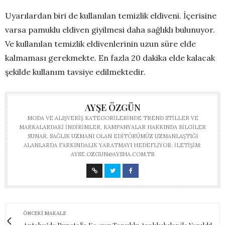
Uyarılardan biri de kullanılan temizlik eldiveni. İçerisine
varsa pamuklu eldiven giyilmesi daha sağlıklı bulunuyor.
Ve kullanılan temizlik eldivenlerinin uzun süre elde
kalmaması gerekmekte. En fazla 20 dakika elde kalacak
şekilde kullanım tavsiye edilmektedir.
AYŞE ÖZGÜN
MODA VE ALIŞVERIŞ KATEGORILERINDE TREND STILLER VE
MARKALARDAKI INDIRIMLER, KAMPANYALAR HAKKINDA BILGILER
SUNAR. SAĞLIK UZMANI OLAN EDITÖRÜMÜZ UZMANLAŞTIĞI
ALANLARDA FARKINDALIK YARATMAYI HEDEFLIYOR. İLETIŞIM:
AYSE.OZGUN@AYSHA.COM.TR
ÖNCEKI MAKALE