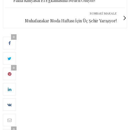
Fazla Kimyasal El Egzamasına Neden Oluyor!
SONRAKI MAKALE
Muhafazakar Moda Haftası İçin Üç Şehir Yarışıyor!
0
0
0