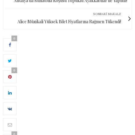
Antalya'da Runatolia Koşusu Topuklu Ayakkabılar ile Yapıldı!
SONRAKI MAKALE
Alice Müzikali Yüksek Bilet Fiyatlarına Rağmen Tükendi!
0
0
0