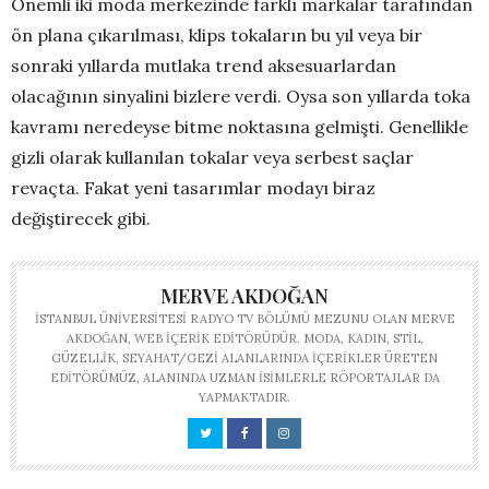
Önemli iki moda merkezinde farklı markalar tarafından
ön plana çıkarılması, klips tokaların bu yıl veya bir
sonraki yıllarda mutlaka trend aksesuarlardan
olacağının sinyalini bizlere verdi. Oysa son yıllarda toka
kavramı neredeyse bitme noktasına gelmişti. Genellikle
gizli olarak kullanılan tokalar veya serbest saçlar
revaçta. Fakat yeni tasarımlar modayı biraz
değiştirecek gibi.
MERVE AKDOĞAN
İSTANBUL ÜNIVERSITESI RADYO TV BÖLÜMÜ MEZUNU OLAN MERVE
AKDOĞAN, WEB IÇERIK EDITÖRÜDÜR. MODA, KADIN, STIL,
GÜZELLIK, SEYAHAT/GEZI ALANLARINDA IÇERIKLER ÜRETEN
EDITÖRÜMÜZ, ALANINDA UZMAN ISIMLERLE RÖPORTAJLAR DA
YAPMAKTADIR.