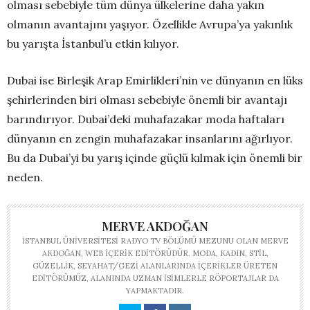
olması sebebiyle tüm dünya ülkelerine daha yakın
olmanın avantajını yaşıyor. Özellikle Avrupa’ya yakınlık
bu yarışta İstanbul’u etkin kılıyor.
Dubai ise Birleşik Arap Emirlikleri’nin ve dünyanın en lüks
şehirlerinden biri olması sebebiyle önemli bir avantajı
barındırıyor. Dubai’deki muhafazakar moda haftaları
dünyanın en zengin muhafazakar insanlarını ağırlıyor.
Bu da Dubai’yi bu yarış içinde güçlü kılmak için önemli bir
neden.
MERVE AKDOĞAN
İSTANBUL ÜNIVERSITESI RADYO TV BÖLÜMÜ MEZUNU OLAN MERVE
AKDOĞAN, WEB IÇERIK EDITÖRÜDÜR. MODA, KADIN, STIL,
GÜZELLIK, SEYAHAT/GEZI ALANLARINDA IÇERIKLER ÜRETEN
EDITÖRÜMÜZ, ALANINDA UZMAN ISIMLERLE RÖPORTAJLAR DA
YAPMAKTADIR.