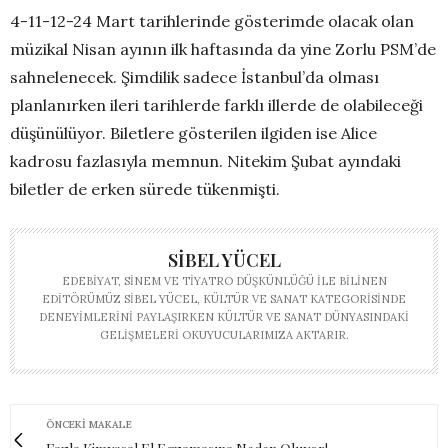
4-11-12-24 Mart tarihlerinde gösterimde olacak olan
müzikal Nisan ayının ilk haftasında da yine Zorlu PSM’de
sahnelenecek. Şimdilik sadece İstanbul’da olması
planlanırken ileri tarihlerde farklı illerde de olabileceği
düşünülüyor. Biletlere gösterilen ilgiden ise Alice
kadrosu fazlasıyla memnun. Nitekim Şubat ayındaki
biletler de erken sürede tükenmişti.
SIBEL YÜCEL
EDEBIYAT, SINEM VE TIYATRO DÜŞKÜNLÜĞÜ ILE BILINEN
EDITÖRÜMÜZ SIBEL YÜCEL, KÜLTÜR VE SANAT KATEGORISINDE
DENEYIMLERINI PAYLAŞIRKEN KÜLTÜR VE SANAT DÜNYASINDAKI
GELIŞMELERI OKUYUCULARIMIZA AKTARIR.
ÖNCEKI MAKALE