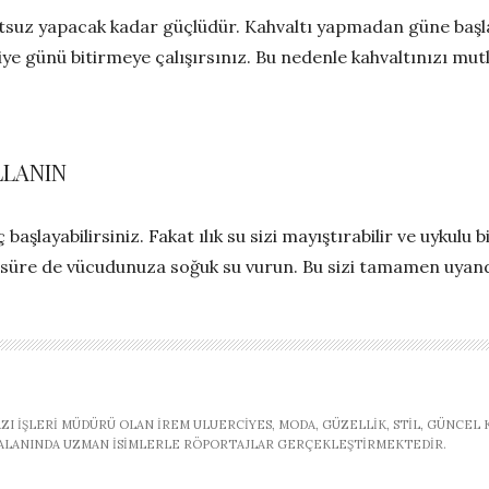
suz yapacak kadar güçlüdür. Kahvaltı yapmadan güne başla
e günü bitirmeye çalışırsınız. Bu nedenle kahvaltınızı mut
LLANIN
aşlayabilirsiniz. Fakat ılık su sizi mayıştırabilir ve uykulu
 süre de vücudunuza soğuk su vurun. Bu sizi tamamen uyand
AZI İŞLERI MÜDÜRÜ OLAN İREM ULUERCIYES, MODA, GÜZELLIK, STIL, GÜNCEL
, ALANINDA UZMAN ISIMLERLE RÖPORTAJLAR GERÇEKLEŞTIRMEKTEDIR.