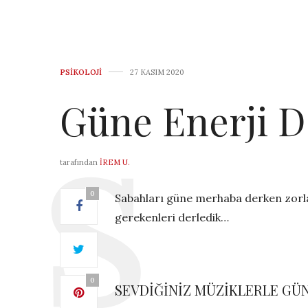
PSIKOLOJI
27 KASIM 2020
Güne Enerji D
tarafından
İREM U.
0
Sabahları güne merhaba derken zorl
gerekenleri derledik…
0
SEVDİĞİNİZ MÜZİKLERLE GÜ