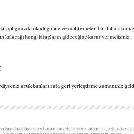
nkü kitaplığınızda okuduğunuz ve muhtemelen bir daha okuma
n kalacağı hangi kitapların gideceğine karar vermelisiniz.
E
diyseniz artık bunları rafa geri yerleştirme zamanınız geldi 
AZI İŞLERI MÜDÜRÜ OLAN İREM ULUERCIYES, MODA, GÜZELLIK, STIL, GÜNCEL