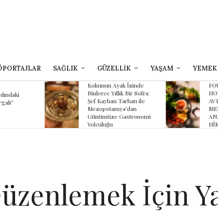
ÖPORTAJLAR
SAĞLIK
GÜZELLİK
YAŞAM
YEMEK
yak İzinde
FOUR SEASONS
B
lık Bir Sofra:
HOTEL SULTANAHMET
Z
 Tarhan ile
AVLU’NUN YAZ
K
mya’dan
MENÜSÜNDE
K
 Gastronomi
ANADOLU’NUN
HİKÂYESİ
 Düzenlemek İçin 