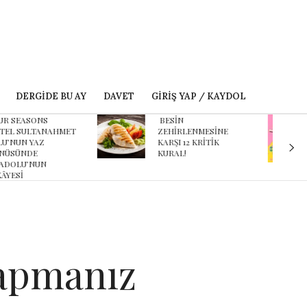
DERGIDE BU AY
DAVET
GIRIŞ YAP / KAYDOL
ESİN
Karnaval’dan geçmişe
EHİRLENMESİNE
davet eden yeni
ARŞI 12 KRİTİK
podcast serisi: Ayşegül
URAL!
Aldinç ile O Zaman
Yapmanız