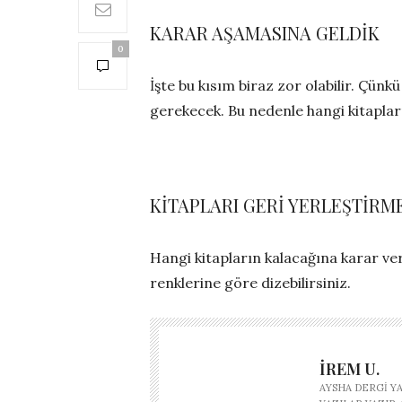
KARAR AŞAMASINA GELDİK
0
İşte bu kısım biraz zor olabilir. Çü
gerekecek. Bu nedenle hangi kitapları
KİTAPLARI GERİ YERLEŞTİRM
Hangi kitapların kalacağına karar ver
renklerine göre dizebilirsiniz.
İREM U.
AYSHA DERGI Y