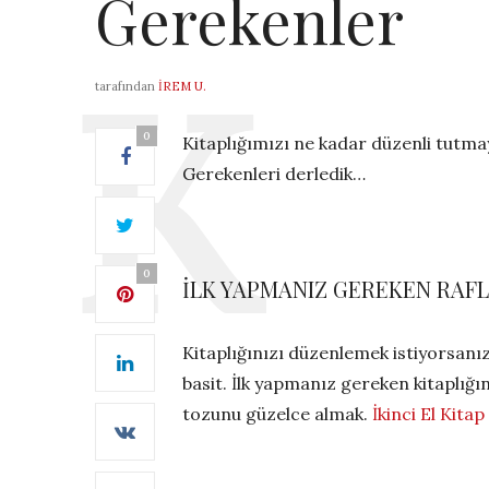
Gerekenler
tarafından
İREM U.
0
Kitaplığımızı ne kadar düzenli tutmay
Gerekenleri derledik…
0
İLK YAPMANIZ GEREKEN RAF
Kitaplığınızı düzenlemek istiyorsanız
basit. İlk yapmanız gereken kitaplığı
tozunu güzelce almak.
İkinci El Kita