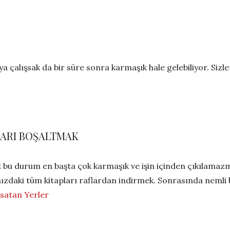
a çalışsak da bir süre sonra karmaşık hale gelebiliyor. Siz
LARI BOŞALTMAK
 bu durum en başta çok karmaşık ve işin içinden çıkılamazmı
nızdaki tüm kitapları raflardan indirmek. Sonrasında nemli b
p satan Yerler