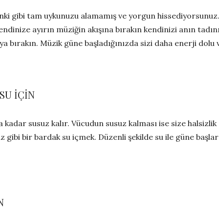
ki gibi tam uykunuzu alamamış ve yorgun hissediyorsunuz. İş
kendinize ayırın müziğin akışına bırakın kendinizi anın tadın
a bırakın. Müzik güne başladığınızda sizi daha enerji dolu 
SU İÇİN
 kadar susuz kalır. Vücudun susuz kalması ise size halsizlik
gibi bir bardak su içmek. Düzenli şekilde su ile güne başla
N