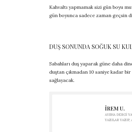
Kahvaltı yapmamak sizi gün boyu mut
gün boyunca sadece zaman geçsin diy
DUŞ SONUNDA SOĞUK SU KU
Sabahları duş yaparak güne daha dinç b
duştan çıkmadan 10 saniye kadar bir
sağlayacak.
İREM U.
AYSHA DERGI Y
YAZILAR YAZIP