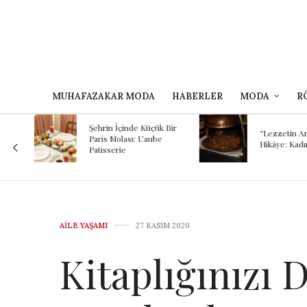
MUHAFAZAKAR MODA
HABERLER
MODA
R
Kokunun A
 Bir
Binlerce Yıl
“Lezzetin Ardındaki
Şef Kayhan
Hikâye: Kadırgalı”
Mezopota
Günümüze
Yolculuğu
AILE YAŞAMI
27 KASIM 2020
Kitaplığınızı