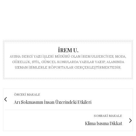
İREM U.
AYSHA DERGI YAZI İŞLERI MÜDÜRÜ OLAN İREM ULUERCIYES, MODA,
GÜZELLIK, STIL, GÜNCEL KONULARDA YAZILAR YAZIP, ALANINDA
UZMAN ISIMLERLE RÖPORTAJLAR GERÇEKLEŞTIRMEKTEDIR.
ÖNCEKI MAKALE
Arı Sokmasının İnsan Üzerindeki Etkileri
SONRAKI MAKALE
Klima Isısına Dikkat