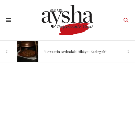
“Lezzetin Ardındaki Hikâye: Kadırgalı”