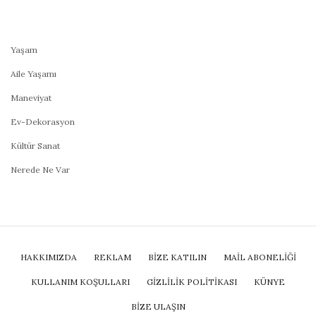
Yaşam
Aile Yaşamı
Maneviyat
Ev-Dekorasyon
Kültür Sanat
Nerede Ne Var
HAKKIMIZDA
REKLAM
BİZE KATILIN
MAIL ABONELIĞI
KULLANIM KOŞULLARI
GIZLILIK POLITIKASI
KÜNYE
BIZE ULAŞIN