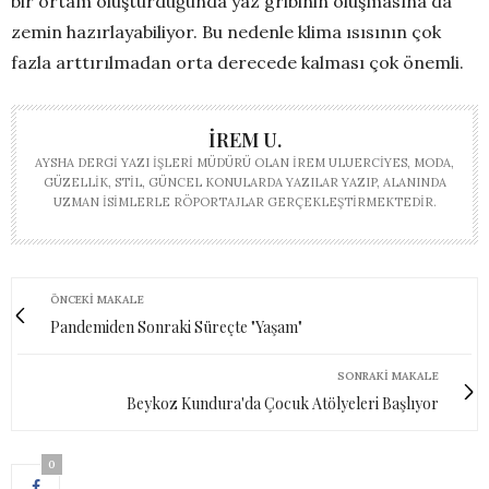
bir ortam oluşturduğunda yaz gribinin oluşmasına da
zemin hazırlayabiliyor. Bu nedenle klima ısısının çok
fazla arttırılmadan orta derecede kalması çok önemli.
İREM U.
AYSHA DERGI YAZI İŞLERI MÜDÜRÜ OLAN İREM ULUERCIYES, MODA,
GÜZELLIK, STIL, GÜNCEL KONULARDA YAZILAR YAZIP, ALANINDA
UZMAN ISIMLERLE RÖPORTAJLAR GERÇEKLEŞTIRMEKTEDIR.
ÖNCEKI MAKALE
Pandemiden Sonraki Süreçte "Yaşam"
SONRAKI MAKALE
Beykoz Kundura'da Çocuk Atölyeleri Başlıyor
0