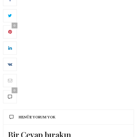
0
0
HENÜZ YORUM YOK
Bir Cevap bırakın