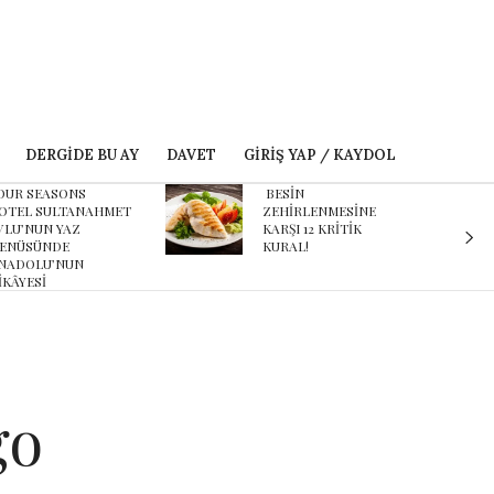
DERGIDE BU AY
DAVET
GIRIŞ YAP / KAYDOL
ESİN
Karnaval’dan geçmişe
EHİRLENMESİNE
davet eden yeni
ARŞI 12 KRİTİK
podcast serisi: Ayşegül
URAL!
Aldinç ile O Zaman
go