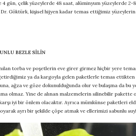
4 gün, çelik yüzeylerde 48 saat, alüminyum yüzeylerde 2-8 s
 Dr. Göktürk, kişisel hijyen kadar temas ettiğimiz yüzeyler
BUNLU BEZLE SİLİN
lanılan torba ve poşetlerin eve girer girmez hiçbir yere tem
getirdiğimiz ya da kargoyla gelen paketlerle temas ettikten
 buruna, ağza ve göze dokunulduğunda olur ve bulaşma da bu 
ma olmaz. Yine de alınan malzemelerin silinebilir pakette 
karşı iyi bir önlem olacaktır. Ayrıca mümkünse paketleri eld
koyarak ayrı bir şekilde çöpe atmak ve ellerimizi sabunlu su