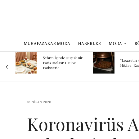
MUHAFAZAKAR MODA
HABERLER
MODA
R
Kokunun A
 Bir
Binlerce Yıl
“Lezzetin Ardındaki
Şef Kayhan
Hikâye: Kadırgalı”
Mezopotam
Günümüze
Yolculuğu
16 NISAN 2020
Koronavirüs Al