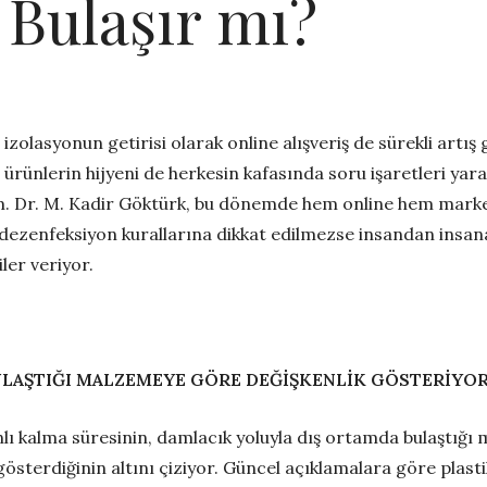
 Bulaşır mı?
zolasyonun getirisi olarak online alışveriş de sürekli artış
li ürünlerin hijyeni de herkesin kafasında soru işaretleri 
. Dr. M. Kadir Göktürk, bu dönemde hem online hem marketl
 dezenfeksiyon kurallarına dikkat edilmezse insandan insana 
ler veriyor.
ULAŞTIĞI MALZEMEYE GÖRE DEĞİŞKENLİK GÖSTERİYO
lı kalma süresinin, damlacık yoluyla dış ortamda bulaştığı
 gösterdiğinin altını çiziyor. Güncel açıklamalara göre plas