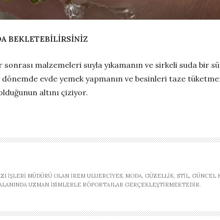
DA BEKLETEBİLİRSİNİZ
er sonrası malzemeleri suyla yıkamanın ve sirkeli suda bir s
u dönemde evde yemek yapmanın ve besinleri taze tüketmen
lduğunun altını çiziyor.
AZI İŞLERI MÜDÜRÜ OLAN İREM ULUERCIYES, MODA, GÜZELLIK, STIL, GÜNCEL
, ALANINDA UZMAN ISIMLERLE RÖPORTAJLAR GERÇEKLEŞTIRMEKTEDIR.