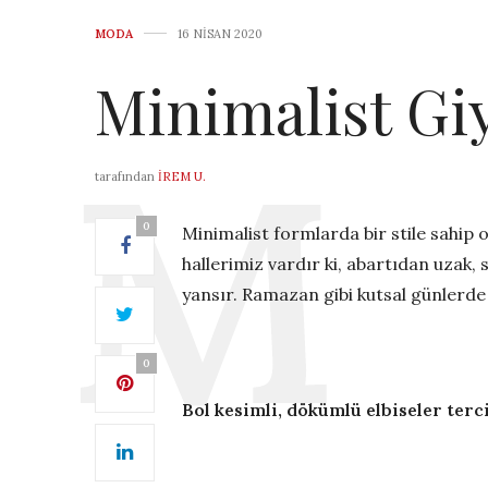
MODA
16 NISAN 2020
Minimalist Giy
tarafından
İREM U.
0
Minimalist formlarda bir stile sahip 
hallerimiz vardır ki, abartıdan uzak,
yansır. Ramazan gibi kutsal günlerde 
0
Bol kesimli, dökümlü elbiseler terc