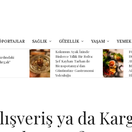
ÖPORTAJLAR
SAĞLIK
GÜZELLİK
YAŞAM
YEMEK
yak İzinde
FOUR SEASONS
B
lık Bir Sofra:
HOTEL SULTANAHMET
Z
 Tarhan ile
AVLU’NUN YAZ
K
ya’dan
MENÜSÜNDE
K
 Gastronomi
ANADOLU’NUN
HİKÂYESİ
ışveriş ya da Kar