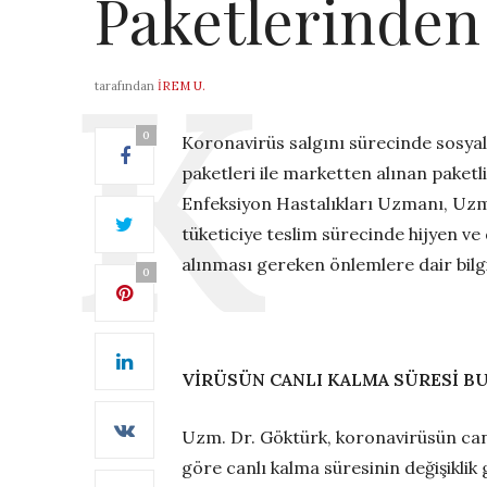
Paketlerinden
tarafından
İREM U.
0
Koronavirüs salgını sürecinde sosyal i
paketleri ile marketten alınan paket
Enfeksiyon Hastalıkları Uzmanı, Uzm
tüketiciye teslim sürecinde hijyen ve
alınması gereken önlemlere dair bilgi
0
VİRÜSÜN CANLI KALMA SÜRESİ B
Uzm. Dr. Göktürk, koronavirüsün can
göre canlı kalma süresinin değişiklik