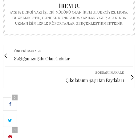
İREM U.
AYSHA DERGI YAZI İŞLERI MÜDÜRÜ OLAN İREM ULUERCIYES, MODA,
GÜZELLIK, STIL, GÜNCEL KONULARDA YAZILAR YAZIP, ALANINDA
UZMAN ISIMLERLE RÖPORTAJLAR GERÇEKLEŞTIRMEKTEDIR.
ÖNCEKI MAKALE
Sağlığımıza Şifa Olan Gıdalar
SONRAKI MAKALE
Çikolatanın Şaşırtan Faydaları
0
0