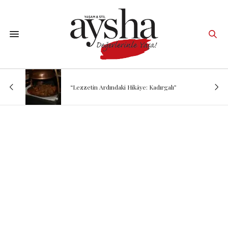
“Lezzetin Ardındaki Hikâye: Kadırgalı”