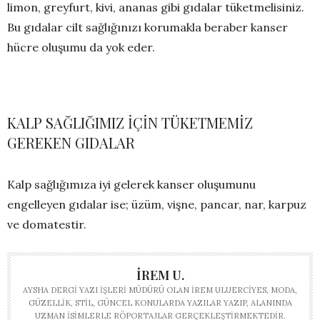
limon, greyfurt, kivi, ananas gibi gıdalar tüketmelisiniz.
Bu gıdalar cilt sağlığınızı korumakla beraber kanser
hücre oluşumu da yok eder.
KALP SAĞLIĞIMIZ İÇİN TÜKETMEMİZ
GEREKEN GIDALAR
Kalp sağlığımıza iyi gelerek kanser oluşumunu
engelleyen gıdalar ise; üzüm, vişne, pancar, nar, karpuz
ve domatestir.
İREM U.
AYSHA DERGI YAZI İŞLERI MÜDÜRÜ OLAN İREM ULUERCIYES, MODA,
GÜZELLIK, STIL, GÜNCEL KONULARDA YAZILAR YAZIP, ALANINDA
UZMAN ISIMLERLE RÖPORTAJLAR GERÇEKLEŞTIRMEKTEDIR.