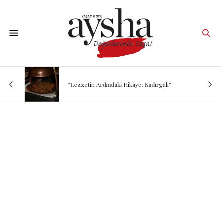
“Lezzetin Ardındaki Hikâye: Kadırgalı”