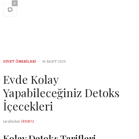
0
DIYET ÖNERILERI
18 MART 2020
Evde Kolay
Yapabileceğiniz Detoks
İçecekleri
tarafından
İREM U.
Kolay Detoks Tarifleri