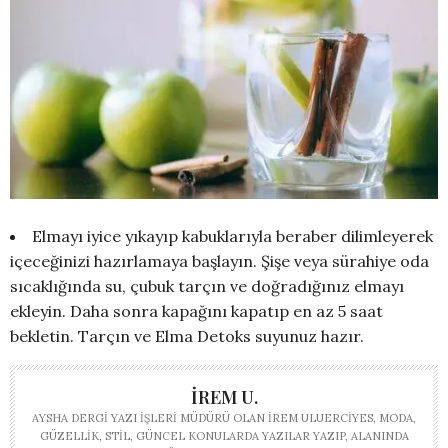
Elmayı iyice yıkayıp kabuklarıyla beraber dilimleyerek
içeceğinizi hazırlamaya başlayın. Şişe veya sürahiye oda
sıcaklığında su, çubuk tarçın ve doğradığınız elmayı
ekleyin. Daha sonra kapağını kapatıp en az 5 saat
bekletin. Tarçın ve Elma Detoks suyunuz hazır.
İREM U.
AYSHA DERGI YAZI İŞLERI MÜDÜRÜ OLAN İREM ULUERCIYES, MODA,
GÜZELLIK, STIL, GÜNCEL KONULARDA YAZILAR YAZIP, ALANINDA