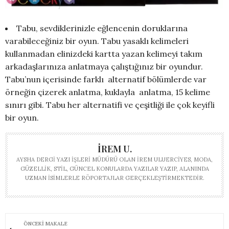
Tabu, sevdiklerinizle eğlencenin doruklarına
varabileceğiniz bir oyun. Tabu yasaklı kelimeleri
kullanmadan elinizdeki kartta yazan kelimeyi takım
arkadaşlarınıza anlatmaya çalıştığınız bir oyundur.
Tabu’nun içerisinde farklı alternatif bölümlerde var
örneğin çizerek anlatma, kuklayla anlatma, 15 kelime
sınırı gibi. Tabu her alternatifi ve çeşitliği ile çok keyifli
bir oyun.
İREM U.
AYSHA DERGI YAZI İŞLERI MÜDÜRÜ OLAN İREM ULUERCIYES, MODA,
GÜZELLIK, STIL, GÜNCEL KONULARDA YAZILAR YAZIP, ALANINDA
UZMAN ISIMLERLE RÖPORTAJLAR GERÇEKLEŞTIRMEKTEDIR.
ÖNCEKI MAKALE