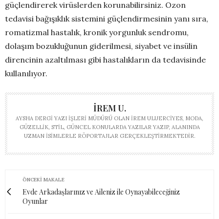
güçlendirerek virüslerden korunabilirsiniz. Ozon
tedavisi bağışıklık sistemini güçlendirmesinin yanı sıra,
romatizmal hastalık, kronik yorgunluk sendromu,
dolaşım bozukluğunun giderilmesi, siyabet ve insülin
direncinin azaltılması gibi hastalıkların da tedavisinde
kullanılıyor.
İREM U.
AYSHA DERGI YAZI İŞLERI MÜDÜRÜ OLAN İREM ULUERCIYES, MODA,
GÜZELLIK, STIL, GÜNCEL KONULARDA YAZILAR YAZIP, ALANINDA
UZMAN ISIMLERLE RÖPORTAJLAR GERÇEKLEŞTIRMEKTEDIR.
ÖNCEKI MAKALE
Evde Arkadaşlarınız ve Aileniz ile Oynayabileceğiniz
Oyunlar