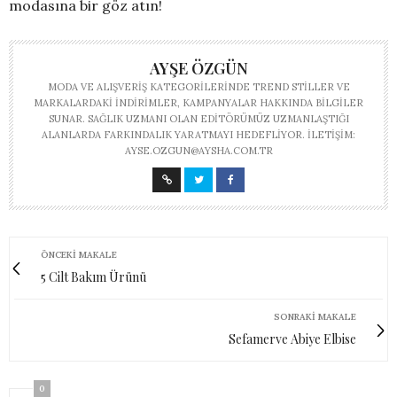
modasına bir göz atın!
AYŞE ÖZGÜN
MODA VE ALIŞVERIŞ KATEGORILERINDE TREND STILLER VE
MARKALARDAKI INDIRIMLER, KAMPANYALAR HAKKINDA BILGILER
SUNAR. SAĞLIK UZMANI OLAN EDITÖRÜMÜZ UZMANLAŞTIĞI
ALANLARDA FARKINDALIK YARATMAYI HEDEFLIYOR. İLETIŞIM:
AYSE.OZGUN@AYSHA.COM.TR
ÖNCEKI MAKALE
5 Cilt Bakım Ürünü
SONRAKI MAKALE
Sefamerve Abiye Elbise
0