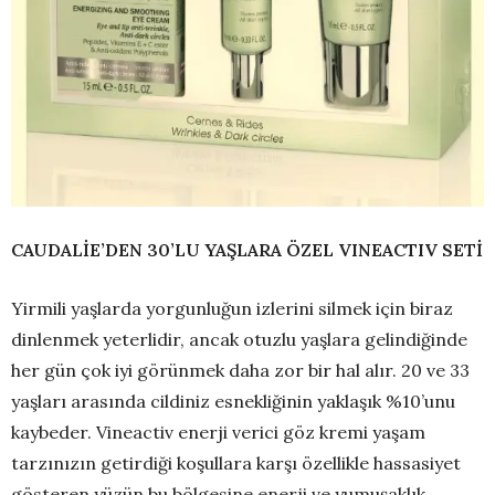
CAUDALİE’DEN 30’LU YAŞLARA ÖZEL VINEACTIV SETİ
Yirmili yaşlarda yorgunluğun izlerini silmek için biraz
dinlenmek yeterlidir, ancak otuzlu yaşlara gelindiğinde
her gün çok iyi görünmek daha zor bir hal alır. 20 ve 33
yaşları arasında cildiniz esnekliğinin yaklaşık %10’unu
kaybeder. Vineactiv enerji verici göz kremi yaşam
tarzınızın getirdiği koşullara karşı özellikle hassasiyet
gösteren yüzün bu bölgesine enerji ve yumuşaklık