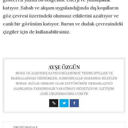
katıyor. Sabah ve akşam uygulandığında dış koşulların
göz çevresi üzerindeki olumsuz etkilerini azaltıyor ve
canlı bir görünüm katıyor. Burun ve dudak çevresindeki
çizgiler için de kullanabilirsiniz.
AYŞE ÖZGÜN
MODA VE ALIŞVERIŞ KATEGORILERINDE TREND STILLER VE
MARKALARDAKI INDIRIMLER, KAMPANYALAR HAKKINDA BILGILER
SUNAR. SAĞLIK UZMANI OLAN EDITÖRÜMÜZ UZMANLAŞTIĞI
ALANLARDA FARKINDALIK YARATMAYI HEDEFLIYOR. İLETIŞIM:
AYSE.OZGUN@AYSHA.COM.TR
ÖNCEKI MAKALE