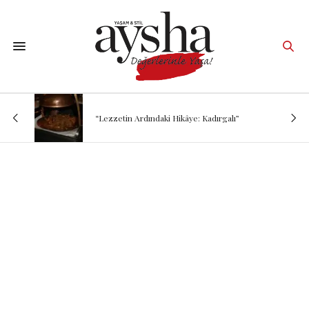
“Lezzetin Ardındaki Hikâye: Kadırgalı”