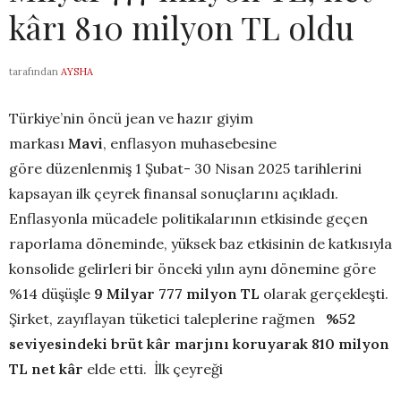
kârı 810 milyon TL oldu
tarafından
AYSHA
Türkiye’nin öncü jean ve hazır giyim
markası
Mavi
, enflasyon muhasebesine
göre düzenlenmiş 1 Şubat- 30 Nisan 2025 tarihlerini
kapsayan ilk çeyrek finansal sonuçlarını açıkladı.
Enflasyonla mücadele politikalarının etkisinde geçen
raporlama döneminde, yüksek baz etkisinin de katkısıyla
konsolide gelirleri bir önceki yılın aynı dönemine göre
%14 düşüşle
9 Milyar 777 milyon TL
olarak gerçekleşti.
Şirket, zayıflayan tüketici taleplerine rağmen
%52
seviyesindeki brüt kâr marjını koruyarak
810 milyon
TL
net kâr
elde etti. İlk çeyreği