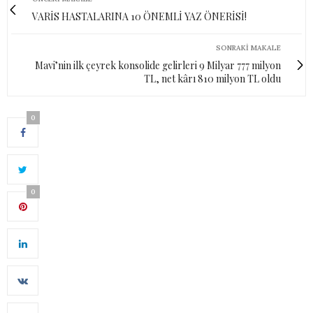
VARİS HASTALARINA 10 ÖNEMLİ YAZ ÖNERİSİ!
SONRAKI MAKALE
Mavi’nin ilk çeyrek konsolide gelirleri 9 Milyar 777 milyon
TL, net kârı 810 milyon TL oldu
0
0