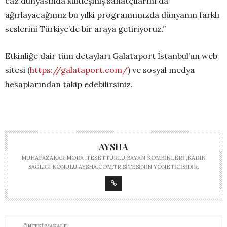
caz dünyasında kültleşmiş sanatçılarını da
ağırlayacağımız bu yılki programımızda dünyanın farklı
seslerini Türkiye’de bir araya getiriyoruz.”
Etkinliğe dair tüm detayları Galataport İstanbul’un web
sitesi (
https://galataport.com/
) ve sosyal medya
hesaplarından takip edebilirsiniz.
AYSHA
MUHAFAZAKAR MODA ,TESETTÜRLÜ BAYAN KOMBINLERI ,KADIN
SAĞLIĞI KONULU AYSHA.COM.TR SITESININ YÖNETICISIDIR.
ÖNCEKI MAKALE