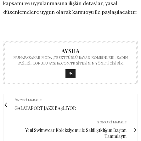
kapsamı ve uygulanmasına ilişkin detaylar, yasal
düzenlemelere uygun olarak kamuoyu ile paylaşılacaktır.
AYSHA
MUHAFAZAKAR MODA ,TESETTÜRLÜ BAYAN KOMBINLERI ,KADIN
SAĞLIĞI KONULU AYSHA.COM.TR SITESININ YÖNETICISIDIR.
ÖNCEKI MAKALE
GALATAPORT JAZZ BAŞLIYOR
SONRAKI MAKALE
Yeni Swimwear Koleksiyonu ile Sahil Şıklığını Baştan
Tanımlayın