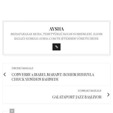
AYSHA
MUHAFAZAKAR MODA ,TESETTÜRLÜ BAYAN KOMBINLERI ,KADIN
SAĞLIĞI KONULU AYSHA.COM.TR SITESININ YÖNETICISIDIR.
ÖNCEKI MAKALE
CONVERSE x ISABEL MARANT: BOHEM RUHUYLA
CHUCK YENİDEN SAHNEDE
SONRAKI MAKALE
GALATAPORT JAZZ BAŞLIYOR
0