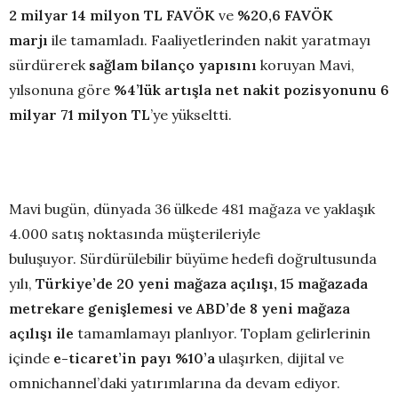
2 milyar 14 milyon TL FAVÖK
ve
%20,6
FAVÖK
marjı
ile tamamladı.
Faaliyetlerinden nakit yaratmayı
sürdürerek
sağlam bilanço yapısını
koruyan Mavi,
yılsonuna göre
%4’lük artışla
net nakit pozisyonunu 6
milyar 71 milyon TL
’ye yükseltti.
Mavi bugün, dünyada 36 ülkede 481 mağaza ve yaklaşık
4.000 satış noktasında müşterileriyle
buluşuyor. Sürdürülebilir büyüme hedefi doğrultusunda
yılı,
Türkiye’de 20 yeni mağaza açılışı, 15 mağazada
metrekare genişlemesi ve ABD’de 8 yeni mağaza
açılışı ile
tamamlamayı planlıyor. Toplam gelirlerinin
içinde
e-ticaret’in payı %10’a
ulaşırken, dijital ve
omnichannel’daki yatırımlarına da devam ediyor.