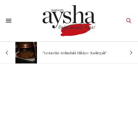
“Lezzetin Ardındaki Hikâye: Kadırgalı”