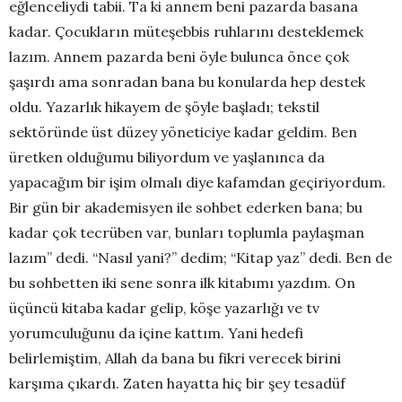
eğlenceliydi tabii. Ta ki annem beni pazarda basana
kadar. Çocukların müteşebbis ruhlarını desteklemek
lazım. Annem pazarda beni öyle bulunca önce çok
şaşırdı ama sonradan bana bu konularda hep destek
oldu. Yazarlık hikayem de şöyle başladı; tekstil
sektöründe üst düzey yöneticiye kadar geldim. Ben
üretken olduğumu biliyordum ve yaşlanınca da
yapacağım bir işim olmalı diye kafamdan geçiriyordum.
Bir gün bir akademisyen ile sohbet ederken bana; bu
kadar çok tecrüben var, bunları toplumla paylaşman
lazım” dedi. “Nasıl yani?” dedim; “Kitap yaz” dedi. Ben de
bu sohbetten iki sene sonra ilk kitabımı yazdım. On
üçüncü kitaba kadar gelip, köşe yazarlığı ve tv
yorumculuğunu da içine kattım. Yani hedefi
belirlemiştim, Allah da bana bu fikri verecek birini
karşıma çıkardı. Zaten hayatta hiç bir şey tesadüf