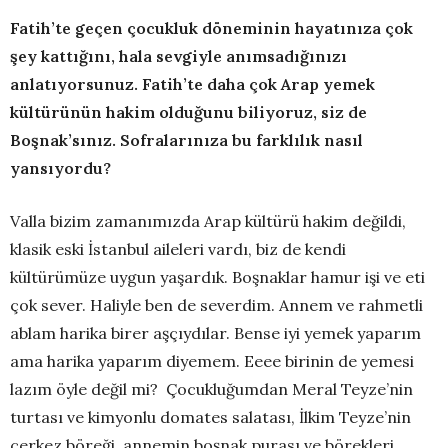
Fatih’te geçen çocukluk döneminin hayatınıza çok
şey kattığını, hala sevgiyle anımsadığınızı
anlatıyorsunuz. Fatih’te daha çok Arap yemek
kültürünün hakim olduğunu biliyoruz, siz de
Boşnak’sınız. Sofralarınıza bu farklılık nasıl
yansıyordu?
Valla bizim zamanımızda Arap kültürü hakim değildi,
klasik eski İstanbul aileleri vardı, biz de kendi
kültürümüze uygun yaşardık. Boşnaklar hamur işi ve eti
çok sever. Haliyle ben de severdim. Annem ve rahmetli
ablam harika birer aşçıydılar. Bense iyi yemek yaparım
ama harika yaparım diyemem. Eeee birinin de yemesi
lazım öyle değil mi? Çocukluğumdan Meral Teyze’nin
turtası ve kimyonlu domates salatası, İlkim Teyze’nin
çerkez böreği, annemin boşnak purası ve börekleri,