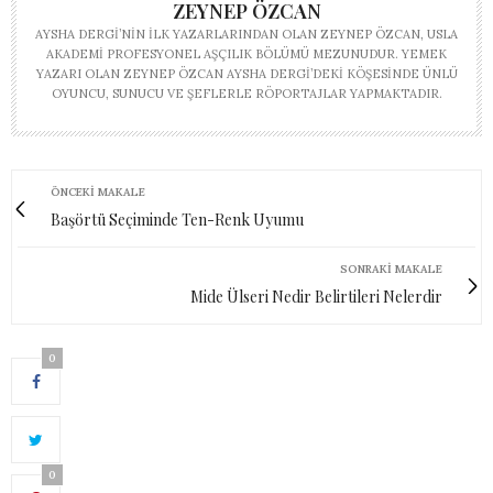
ZEYNEP ÖZCAN
AYSHA DERGI’NIN ILK YAZARLARINDAN OLAN ZEYNEP ÖZCAN, USLA
AKADEMI PROFESYONEL AŞÇILIK BÖLÜMÜ MEZUNUDUR. YEMEK
YAZARI OLAN ZEYNEP ÖZCAN AYSHA DERGI’DEKI KÖŞESINDE ÜNLÜ
OYUNCU, SUNUCU VE ŞEFLERLE RÖPORTAJLAR YAPMAKTADIR.
ÖNCEKI MAKALE
Başörtü Seçiminde Ten-Renk Uyumu
SONRAKI MAKALE
Mide Ülseri Nedir Belirtileri Nelerdir
0
0