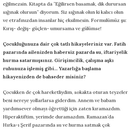
eğilmezsin. Kitapta da ”Eğilirsen basamak, dik durursan
sığınak olursun” diyorum. Siz sığınak olun ki kalıcı olun
ve etrafınızdan insanlar hiç eksilmesin. Formulümüz şu:
Kırış- değiş- güçlen- umursama ve gülümse!
Çocukluğunuza dair çok tatlı hikayeleriniz var. Fatih
pazarında ailenizden habersiz pazarda su, iftariyelik
hurma satarmışsınız. Girişimcilik, çalışma aşkı
ruhunuza işlemiş gibi…
Yazarlığa başlama
hikayenizden de bahseder misiniz?
Çocukken de çok hareketliydim, sokakta oturan teyzeler
beni nereye yollarlarsa giderdim. Annem ve babam
yardımsever olmayı öğrettiği için zaten kıramazdım.
Hiperaktiftim, yerimde duramazdım. Ramazan’da
Hırka-ı Şerif pazarında su ve hurma satmak çok