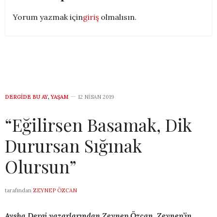
Yorum yazmak için
giriş
olmalısın.
DERGİDE BU AY
,
YAŞAM
12 NISAN 2019
“Eğilirsen Basamak, Dik
Durursan Sığınak
Olursun”
tarafından
ZEYNEP ÖZCAN
Aysha Dergi yazarlarından Zeynep Özcan, Zeynep’in