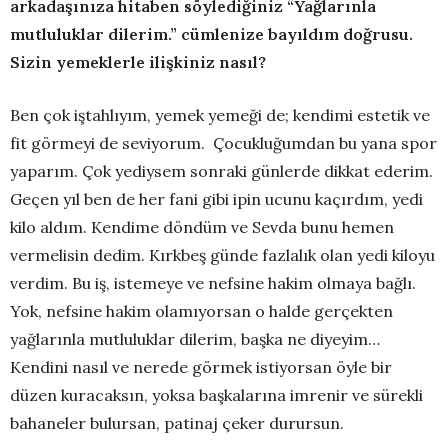
arkadaşınıza hitaben söylediğiniz “Yağlarınla
mutluluklar dilerim.” cümlenize bayıldım doğrusu.
Sizin yemeklerle ilişkiniz nasıl?
Ben çok iştahlıyım, yemek yemeği de; kendimi estetik ve
fit görmeyi de seviyorum. Çocukluğumdan bu yana spor
yaparım. Çok yediysem sonraki günlerde dikkat ederim.
Geçen yıl ben de her fani gibi ipin ucunu kaçırdım, yedi
kilo aldım. Kendime döndüm ve Sevda bunu hemen
vermelisin dedim. Kırkbeş günde fazlalık olan yedi kiloyu
verdim. Bu iş, istemeye ve nefsine hakim olmaya bağlı.
Yok, nefsine hakim olamıyorsan o halde gerçekten
yağlarınla mutluluklar dilerim, başka ne diyeyim…
Kendini nasıl ve nerede görmek istiyorsan öyle bir
düzen kuracaksın, yoksa başkalarına imrenir ve sürekli
bahaneler bulursan, patinaj çeker durursun.