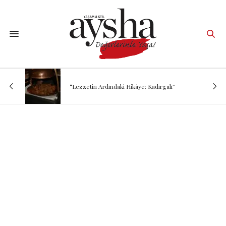
“Lezzetin Ardındaki Hikâye: Kadırgalı”