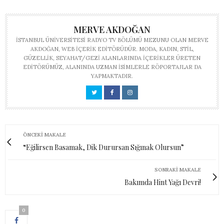
MERVE AKDOĞAN
İSTANBUL ÜNIVERSITESI RADYO TV BÖLÜMÜ MEZUNU OLAN MERVE
AKDOĞAN, WEB IÇERIK EDITÖRÜDÜR. MODA, KADIN, STIL,
GÜZELLIK, SEYAHAT/GEZI ALANLARINDA IÇERIKLER ÜRETEN
EDITÖRÜMÜZ, ALANINDA UZMAN ISIMLERLE RÖPORTAJLAR DA
YAPMAKTADIR.
ÖNCEKI MAKALE
“Eğilirsen Basamak, Dik Durursan Sığınak Olursun”
SONRAKI MAKALE
Bakımda Hint Yağı Devri!
0