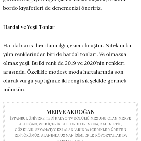
bordo kıyafetleri de denemenizi öneririz.
Hardal ve Yeşil Tonlar
Hardal sarısı her daim ilgi çekici olmuştur. Nitekim bu
yılın renklerinden biri de hardal tonları. Ve olmazsa
olmaz yeşil. Bu iki renk de 2019 ve 2020’nin renkleri
arasında. Özellikle modest moda haftalarında son
olarak vurgu yaptığımız iki rengi sık şekilde görmek
mümkün.
MERVE AKDOĞAN
İSTANBUL ÜNIVERSITESI RADYO TV BÖLÜMÜ MEZUNU OLAN MERVE
AKDOĞAN, WEB IÇERIK EDITÖRÜDÜR. MODA, KADIN, STIL,
GÜZELLIK, SEYAHAT/GEZI ALANLARINDA IÇERIKLER ÜRETEN
EDITÖRÜMÜZ, ALANINDA UZMAN ISIMLERLE RÖPORTAJLAR DA
YAPMAKTADIR.