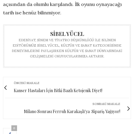
açısından da olumlu karşılandı. İlk oyunu oynayacağı
tarih ise henüz bilinmiyor.
SIBEL YÜCEL
EDEBIYAT, SINEM VE TIYATRO DÜŞKÜNLÜĞÜ ILE BILINEN
EDITÖRÜMÜZ SIBEL YÜCEL, KÜLTÜR VE SANAT KATEGORISINDE
DENEYIMLERINI PAYLAŞIRKEN KÜLTÜR VE SANAT DÜNYASINDAKI
GELIŞMELERI OKUYUCULARIMIZA AKTARIR.
ÖNCEKI MAKALE
Kanser Hastaları İçin Bitki Bazlı Ketojenik Diyet!
SONRAKI MAKALE
Milano Sonrası Ferruh Karakaşlı'ya Sipariş Yağıyor!
0