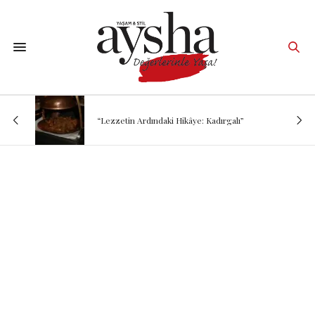
“Lezzetin Ardındaki Hikâye: Kadırgalı”