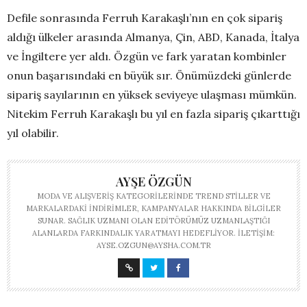
Defile sonrasında Ferruh Karakaşlı’nın en çok sipariş
aldığı ülkeler arasında Almanya, Çin, ABD, Kanada, İtalya
ve İngiltere yer aldı. Özgün ve fark yaratan kombinler
onun başarısındaki en büyük sır. Önümüzdeki günlerde
sipariş sayılarının en yüksek seviyeye ulaşması mümkün.
Nitekim Ferruh Karakaşlı bu yıl en fazla sipariş çıkarttığı
yıl olabilir.
AYŞE ÖZGÜN
MODA VE ALIŞVERIŞ KATEGORILERINDE TREND STILLER VE
MARKALARDAKI INDIRIMLER, KAMPANYALAR HAKKINDA BILGILER
SUNAR. SAĞLIK UZMANI OLAN EDITÖRÜMÜZ UZMANLAŞTIĞI
ALANLARDA FARKINDALIK YARATMAYI HEDEFLIYOR. İLETIŞIM:
AYSE.OZGUN@AYSHA.COM.TR