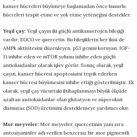
kanser hücreleri büyümeye başlamadan önce kusurlu
hücreleri tespit etme ve yok etme yeteneğini destekler.
Yeşil çay:
Yeşil çayın iki güçlü antikanserojen bileşiği
vardır; EGCG ve quercetin. Bu bileşiklerin her ikisi de
AMPk aktivitesini düzenleyen, p53 genini koruyan, IGF-
1’i inhibe eden ve mTOR yolunu inhibe eden güçlü
antioksidanlar olarak işlev görür. Sonuç olarak, yeşil
çayın, kanser hücresi apoptosisini teşvik ederken
kanser hücresi büyümesini inhibe ettiği gösterilmiştir. Ek
olarak, yeşil çay vücuttaki iltihaplanmayı büyük ölçüde
azaltan antioksidanlar olan glutatyon ve süperoksit
dismutaz (SOD) üretimini desteklemeye yardımcı olur.
Mor meyveler:
Mor meyveler, quercetinin yanı sıra
antosiyaninler adı verilen benzersiz bir mor pigmentli