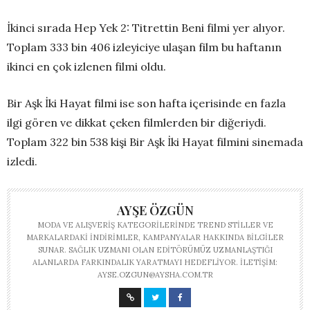
İkinci sırada Hep Yek 2: Titrettin Beni filmi yer alıyor.
Toplam 333 bin 406 izleyiciye ulaşan film bu haftanın
ikinci en çok izlenen filmi oldu.
Bir Aşk İki Hayat filmi ise son hafta içerisinde en fazla
ilgi gören ve dikkat çeken filmlerden bir diğeriydi.
Toplam 322 bin 538 kişi Bir Aşk İki Hayat filmini sinemada
izledi.
AYŞE ÖZGÜN
MODA VE ALIŞVERIŞ KATEGORILERINDE TREND STILLER VE
MARKALARDAKI INDIRIMLER, KAMPANYALAR HAKKINDA BILGILER
SUNAR. SAĞLIK UZMANI OLAN EDITÖRÜMÜZ UZMANLAŞTIĞI
ALANLARDA FARKINDALIK YARATMAYI HEDEFLIYOR. İLETIŞIM:
AYSE.OZGUN@AYSHA.COM.TR