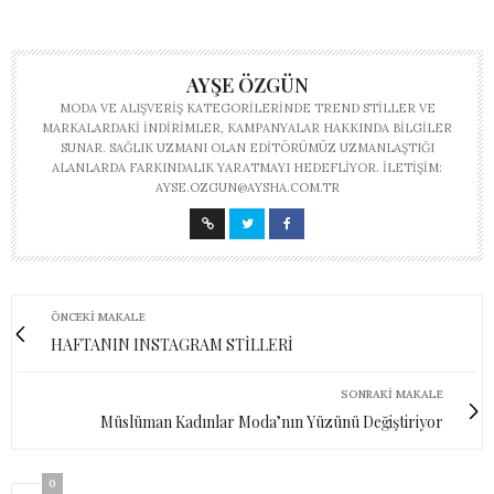
AYŞE ÖZGÜN
MODA VE ALIŞVERIŞ KATEGORILERINDE TREND STILLER VE
MARKALARDAKI INDIRIMLER, KAMPANYALAR HAKKINDA BILGILER
SUNAR. SAĞLIK UZMANI OLAN EDITÖRÜMÜZ UZMANLAŞTIĞI
ALANLARDA FARKINDALIK YARATMAYI HEDEFLIYOR. İLETIŞIM:
AYSE.OZGUN@AYSHA.COM.TR
ÖNCEKI MAKALE
HAFTANIN INSTAGRAM STİLLERİ
SONRAKI MAKALE
Müslüman Kadınlar Moda’nın Yüzünü Değiştiriyor
0