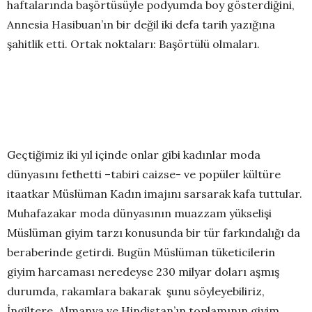
haftalarında başörtüsüyle podyumda boy gösterdiğini,
Annesia Hasibuan’ın bir değil iki defa tarih yazığına
şahitlik etti. Ortak noktaları: Başörtülü olmaları.
Geçtiğimiz iki yıl içinde onlar gibi kadınlar moda
dünyasını fethetti –tabiri caizse- ve popüler kültüre
itaatkar Müslüman Kadın imajını sarsarak kafa tuttular.
Muhafazakar moda dünyasının muazzam yükselişi
Müslüman giyim tarzı konusunda bir tür farkındalığı da
beraberinde getirdi. Bugün Müslüman tüketicilerin
giyim harcaması neredeyse 230 milyar doları aşmış
durumda, rakamlara bakarak şunu söyleyebiliriz,
İngiltere, Almanya ve Hindistan’ın toplamının giyim