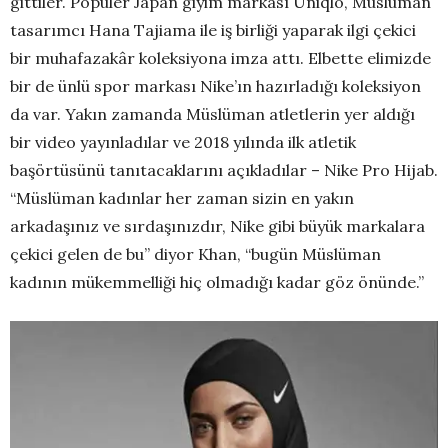
gittiler. Popüler Japan giyim markası Uniqlo, Müslüman
tasarımcı Hana Tajiama ile iş birliği yaparak ilgi çekici
bir muhafazakâr koleksiyona imza attı. Elbette elimizde
bir de ünlü spor markası Nike’ın hazırladığı koleksiyon
da var. Yakın zamanda Müslüman atletlerin yer aldığı
bir video yayınladılar ve 2018 yılında ilk atletik
başörtüsünü tanıtacaklarını açıkladılar – Nike Pro Hijab.
“Müslüman kadınlar her zaman sizin en yakın
arkadaşınız ve sırdaşınızdır, Nike gibi büyük markalara
çekici gelen de bu” diyor Khan, “bugün Müslüman
kadının mükemmelliği hiç olmadığı kadar göz önünde.”