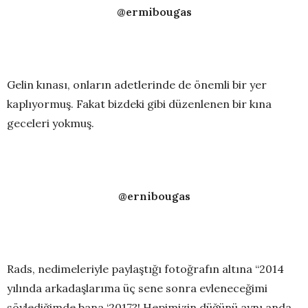
@ermibougas
Gelin kınası, onların adetlerinde de önemli bir yer
kaplıyormuş. Fakat bizdeki gibi düzenlenen bir kına
geceleri yokmuş.
@ernibougas
Rads, nedimeleriyle paylaştığı fotoğrafın altına “2014
yılında arkadaşlarıma üç sene sonra evleneceğimi
söylediğimde bana ‘2017?! Hepimizin düğünü aynı anda