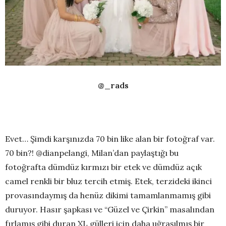
@_rads
Evet… Şimdi karşınızda 70 bin like alan bir fotoğraf var.
70 bin?! @dianpelangi, Milan’dan paylaştığı bu
fotoğrafta dümdüz kırmızı bir etek ve dümdüz açık
camel renkli bir bluz tercih etmiş. Etek, terzideki ikinci
provasındaymış da henüz dikimi tamamlanmamış gibi
duruyor. Hasır şapkası ve “Güzel ve Çirkin” masalından
fırlamış gibi duran XL gülleri için daha uğraşılmış bir