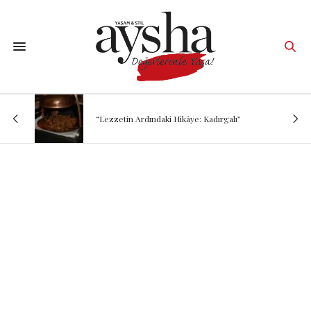
“Lezzetin Ardındaki Hikâye: Kadırgalı”