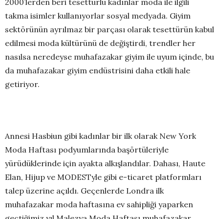
2000’lerden beri tesettürlü kadınlar moda ile ilgili
takma isimler kullanıyorlar sosyal medyada. Giyim
sektörünün ayrılmaz bir parçası olarak tesettürün kabul
edilmesi moda kültürünü de değiştirdi, trendler her
nasılsa neredeyse muhafazakar giyim ile uyum içinde, bu
da muhafazakar giyim endüstrisini daha etkili hale
getiriyor.
Annesi Hasbiun gibi kadınlar bir ilk olarak New York
Moda Haftası podyumlarında başörtüleriyle
yürüdüklerinde için ayakta alkışlandılar. Dahası, Haute
Elan, Hijup ve MODESTyle gibi e-ticaret platformları
talep üzerine açıldı. Geçenlerde Londra ilk
muhafazakar moda haftasına ev sahipliği yaparken
geçtiğimiz yıl Malezya Moda Haftası muhafazakar