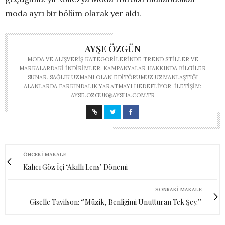
moda ayrı bir bölüm olarak yer aldı.
AYŞE ÖZGÜN
MODA VE ALIŞVERIŞ KATEGORILERINDE TREND STILLER VE
MARKALARDAKI INDIRIMLER, KAMPANYALAR HAKKINDA BILGILER
SUNAR. SAĞLIK UZMANI OLAN EDITÖRÜMÜZ UZMANLAŞTIĞI
ALANLARDA FARKINDALIK YARATMAYI HEDEFLIYOR. İLETIŞIM:
AYSE.OZGUN@AYSHA.COM.TR
ÖNCEKI MAKALE
Kalıcı Göz İçi ‘Akıllı Lens’ Dönemi
SONRAKI MAKALE
Giselle Tavilson: ‘’Müzik, Benliğimi Unutturan Tek Şey.’’