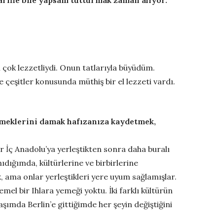
arifle bile yapsam tutturmak zaman alıyor.
 çok lezzetliydi. Onun tatlarıyla büyüdüm.
 çeşitler konusunda müthiş bir el lezzeti vardı.
emeklerini damak hafızanıza kaydetmek,
 İç Anadolu’ya yerleştikten sonra daha buralı
dığımda, kültürlerine ve birbirlerine
, ama onlar yerleştikleri yere uyum sağlamışlar.
mel bir Ihlara yemeği yoktu. İki farklı kültürün
ımda Berlin’e gittiğimde her şeyin değiştiğini