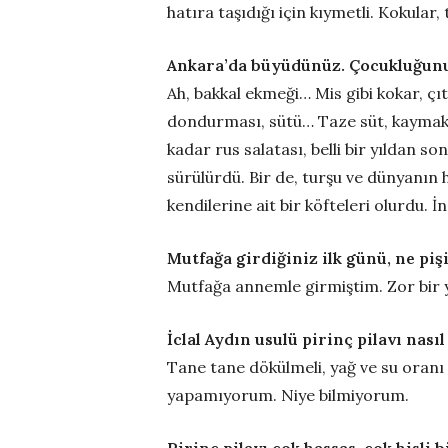
hatıra taşıdığı için kıymetli. Kokular, 
Ankara’da büyüdünüz. Çocukluğunu
Ah, bakkal ekmeği… Mis gibi kokar, çıt
dondurması, sütü… Taze süt, kaymaklı
kadar rus salatası, belli bir yıldan s
sürülürdü. Bir de, turşu ve dünyanın h
kendilerine ait bir köfteleri olurdu. İ
Mutfağa girdiğiniz ilk günü, ne pi
Mutfağa annemle girmiştim. Zor bir y
İclal Aydın usulü pirinç pilavı nasıl
Tane tane dökülmeli, yağ ve su oranı ç
yapamıyorum. Niye bilmiyorum.