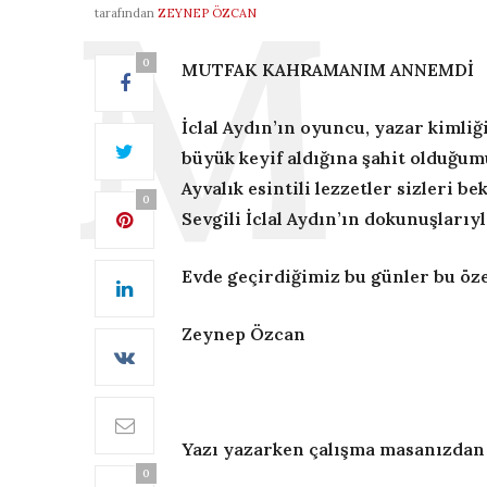
tarafından
ZEYNEP ÖZCAN
0
MUTFAK KAHRAMANIM ANNEMDİ
İclal Aydın’ın oyuncu, yazar kimli
büyük keyif aldığına şahit olduğu
Ayvalık esintili lezzetler sizleri b
0
Sevgili İclal Aydın’ın dokunuşlarıyl
Evde geçirdiğimiz bu günler bu öze
Zeynep Özcan
Yazı yazarken çalışma masanızdan 
0