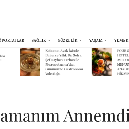
ÖPORTAJLAR
SAĞLIK
GÜZELLİK
YAŞAM
YEMEK
yak İzinde
FOUR SEASONS
B
lık Bir Sofra:
HOTEL SULTANAHMET
Z
 Tarhan ile
AVLU’NUN YAZ
K
ya’dan
MENÜSÜNDE
K
 Gastronomi
ANADOLU’NUN
HİKÂYESİ
ramanım Annemdi –