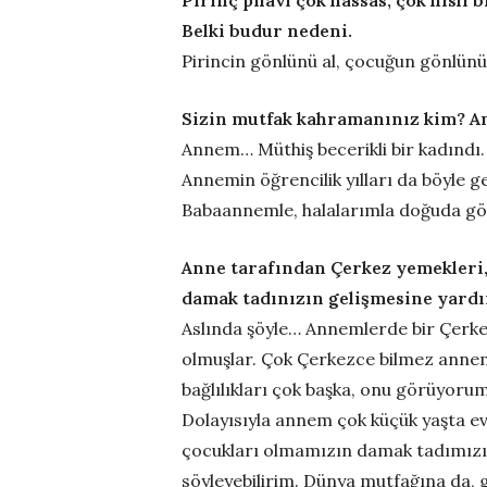
Pirinç pilavı çok hassas, çok hisl
Belki budur nedeni.
Pirincin gönlünü al, çocuğun gönlün
Sizin mutfak kahramanınız kim? A
Annem… Müthiş becerikli bir kadındı. 
Annemin öğrencilik yılları da böyle g
Babaannemle, halalarımla doğuda gör
Anne tarafından Çerkez yemekleri,
damak tadınızın gelişmesine yard
Aslında şöyle… Annemlerde bir Çerkez
olmuşlar. Çok Çerkezce bilmez annem 
bağlılıkları çok başka, onu görüyorum
Dolayısıyla annem çok küçük yaşta evde
çocukları olmamızın damak tadımızın 
söyleyebilirim. Dünya mutfağına da,