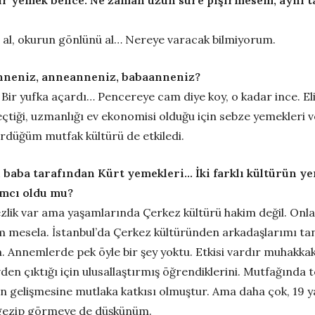
i bir yemek bence. Ne zaman uzun süre pişirmesem, aynı t
ü al, okurun gönlünü al… Nereye varacak bilmiyorum.
nneniz, anneanneniz, babaanneniz?
Bir yufka açardı… Pencereye cam diye koy, o kadar ince. Eli
eçtiği, uzmanlığı ev ekonomisi olduğu için sebze yemekleri ve
düğüm mutfak kültürü de etkiledi.
 baba tarafından Kürt yemekleri… İki farklı kültürün y
ımcı oldu mu?
lik var ama yaşamlarında Çerkez kültürü hakim değil. Onlar
mesela. İstanbul’da Çerkez kültüründen arkadaşlarımı tanı
. Annemlerde pek öyle bir şey yoktu. Etkisi vardır muhakkak
n çıktığı için ulusallaştırmış öğrendiklerini. Mutfağında te
gelişmesine mutlaka katkısı olmuştur. Ama daha çok, 19 yaş
 gezip görmeye de düşkünüm.