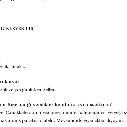
RÜKLEYEBİLİR
?
oğuk, sıcak…
ürüklüyor.
lık ve yorgunluk engeller.
ım. Size hangi yemekler kendinizi iyi hissettirir?
lye, Çanakkale domatesi mevsiminde, bahçe nanesi ve yeşil s
e haşlanmış patates olabilir. Mevsiminde yiyecekler diyeyim.