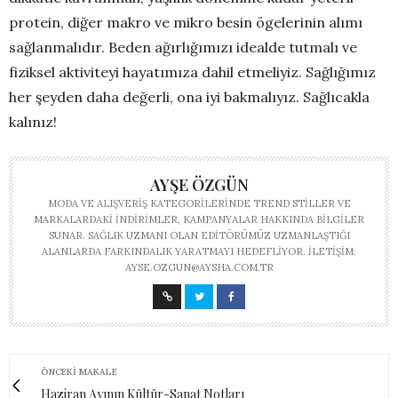
protein, diğer makro ve mikro besin ögelerinin alımı
sağlanmalıdır. Beden ağırlığımızı idealde tutmalı ve
fiziksel aktiviteyi hayatımıza dahil etmeliyiz. Sağlığımız
her şeyden daha değerli, ona iyi bakmalıyız. Sağlıcakla
kalınız!
AYŞE ÖZGÜN
MODA VE ALIŞVERIŞ KATEGORILERINDE TREND STILLER VE
MARKALARDAKI INDIRIMLER, KAMPANYALAR HAKKINDA BILGILER
SUNAR. SAĞLIK UZMANI OLAN EDITÖRÜMÜZ UZMANLAŞTIĞI
ALANLARDA FARKINDALIK YARATMAYI HEDEFLIYOR. İLETIŞIM:
AYSE.OZGUN@AYSHA.COM.TR
ÖNCEKI MAKALE
Haziran Ayının Kültür-Sanat Notları