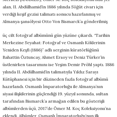
alan, II. Abdülhamid’in 1886 yılında Söğüt civarı için
verdiği keşif gezisi talimatı sonucu hazırlanmış ve
Almanya şansölyesi Otto Von Bismarck’a gönderilmiş
üç cilt fotoğraf albümünü gün yüzüne çıkardı. “Tarihin
Merkezine Seyahat: Fotoğraf ve Osmanlı Köklerinin
Yeniden Keşfi (1886)” adlı serginin küratörlüğünü
Bahattin Öztuncay, Ahmet Ersoy ve Deniz Türker’in
üstlenirken tasarımını ise Yeşim Demir Pröhl yaptı. 1886
yılında II. Abdülhamid’in talimatıyla Yıldız Sarayı
Kütüphanesi için bir düzineden fazla fotoğraf albümü
hazırlandı. Osmanlı İmparatorluğu ile Almanya’nın
siyasi ilişkilerinin güçlendiği 19. yüzyıl sonunda, sultan
tarafından Bismarck’a armağan edilen bu gösterişli
albümlerden üçü, 2017’de Ömer M. Koç Koleksiyonu’na
eklendi. Albümler, Osmanlı İmparatorluğu’nun ilk