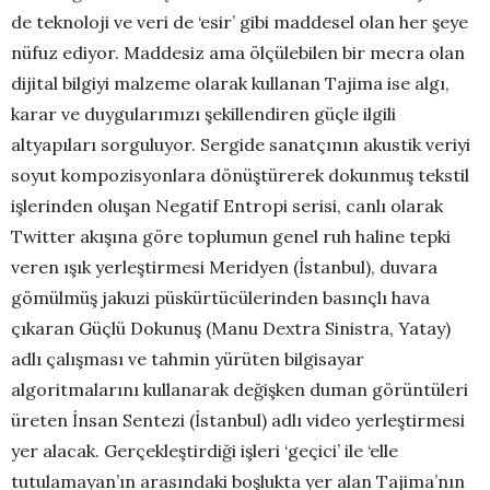
de teknoloji ve veri de ‘esir’ gibi maddesel olan her şeye
nüfuz ediyor. Maddesiz ama ölçülebilen bir mecra olan
dijital bilgiyi malzeme olarak kullanan Tajima ise algı,
karar ve duygularımızı şekillendiren güçle ilgili
altyapıları sorguluyor. Sergide sanatçının akustik veriyi
soyut kompozisyonlara dönüştürerek dokunmuş tekstil
işlerinden oluşan Negatif Entropi serisi, canlı olarak
Twitter akışına göre toplumun genel ruh haline tepki
veren ışık yerleştirmesi Meridyen (İstanbul), duvara
gömülmüş jakuzi püskürtücülerinden basınçlı hava
çıkaran Güçlü Dokunuş (Manu Dextra Sinistra, Yatay)
adlı çalışması ve tahmin yürüten bilgisayar
algoritmalarını kullanarak değişken duman görüntüleri
üreten İnsan Sentezi (İstanbul) adlı video yerleştirmesi
yer alacak. Gerçekleştirdiği işleri ‘geçici’ ile ‘elle
tutulamayan’ın arasındaki boşlukta yer alan Tajima’nın