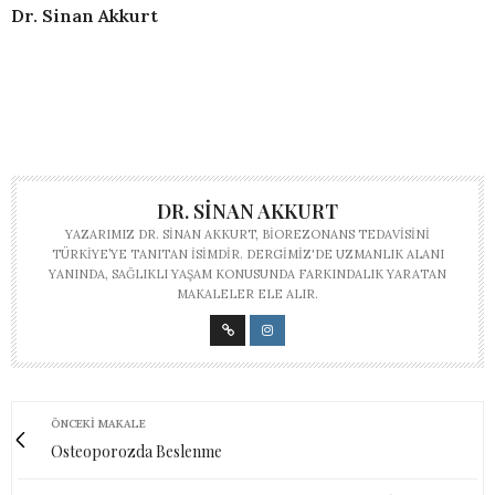
Dr. Sinan Akkurt
DR. SINAN AKKURT
YAZARIMIZ DR. SINAN AKKURT, BIOREZONANS TEDAVISINI
TÜRKIYE’YE TANITAN ISIMDIR. DERGIMIZ'DE UZMANLIK ALANI
YANINDA, SAĞLIKLI YAŞAM KONUSUNDA FARKINDALIK YARATAN
MAKALELER ELE ALIR.
ÖNCEKI MAKALE
Osteoporozda Beslenme