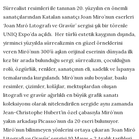
Sürrealist resimleri ile tanınan 20. yüzyılın en önemli
sanatçılarından Katalan sanatçı Joan Miro’nun eserleri
‘Joan Mıró Lıtografı ve Gravür’ sergisi şık bir törenle
UNIQ Expo’da açıldı. Her türlü estetik kaygının dışında,
yirminci yüzyılda sürrealizmin en güzel örneklerini
veren Miró’nun 300’ü aşkın orijinal eserinin dünyada ilk
kez bir arada bulunduğu sergi; sürrealizm, çocukluğun
rolü, özgürlük, renkler, sanatçının eli, sadelik ve İspanya
temalarında kurgulandı. Miró’nun sulu boyalar, baskı
resimler, çizimler, kolâjlar, mektuplardan oluşan
litografi ve gravür ağırlıklı en büyük grafik sanatı
koleksiyonu olarak nitelendirilen sergide aynı zamanda
Jean-Christophe Hubert’in özel çabasıyla Miró’nun
yakın arkadaşı Picasso’nun da 20 eseri bulunuyor.
Miró’nun bilinmeyen yönlerini ortaya çıkaran ‘Joan Miró
Litografi ve Gravür’ sergisi 10 Mayıs – 2 Aralık tarihleri