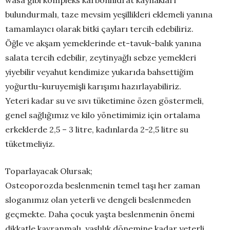
wasa gibi kompleks karbonhidrat kaynakları
bulundurmalı, taze mevsim yeşillikleri eklemeli yanına
tamamlayıcı olarak bitki çayları tercih edebiliriz.
Öğle ve akşam yemeklerinde et-tavuk-balık yanına
salata tercih edebilir, zeytinyağlı sebze yemekleri
yiyebilir veyahut kendimize yukarıda bahsettiğim
yoğurtlu-kuruyemişli karışımı hazırlayabiliriz.
Yeteri kadar su ve sıvı tüketimine özen göstermeli,
genel sağlığımız ve kilo yönetimimiz için ortalama
erkeklerde 2,5 – 3 litre, kadınlarda 2-2,5 litre su
tüketmeliyiz.
Toparlayacak Olursak;
Osteoporozda beslenmenin temel taşı her zaman
sloganımız olan yeterli ve dengeli beslenmeden
geçmekte. Daha çocuk yaşta beslenmenin önemi
dikkatle kavranmalı, yaşlılık dönemine kadar yeterli