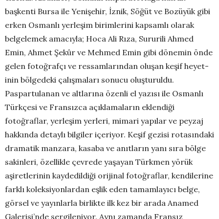
başkenti Bursa ile Yenişehir, İznik, Söğüt ve Bozüyük gibi
erken Osmanlı yerleşim birimlerini kapsamlı olarak
belgelemek amacıyla; Hoca Ali Rıza, Sururili Ahmed
Emin, Ahmet Şekûr ve Mehmed Emin gibi dönem­in önde
gelen fotoğrafçı ve ressamlarından oluşan keşif heyet­
inin bölgedeki çalışmaları sonucu oluşturuldu.
Paspartulanan ve altlarına özenli el yazısı ile Osmanlı
Türkçesi ve Fransızca açıklamaların eklendiği
fotoğraflar, yerleşim yerleri, mimari yapılar ve peyzaj
hakkında detaylı bilgiler içeriyor. Keşif gezisi rotasındaki
dramatik manzara, kasaba ve anıtların yanı sıra bölge
sakinleri, özellikle çevrede yaşayan Türkmen yörük
aşiretlerinin kaydedildiği orijinal fotoğraflar, kendilerine
farklı koleksiyonlardan eşlik eden tamamlayıcı belge,
görsel ve yayınlarla birlikte ilk kez bir arada Anamed
Galerisi’nde sergileniyor. Aynı zamanda Fransız