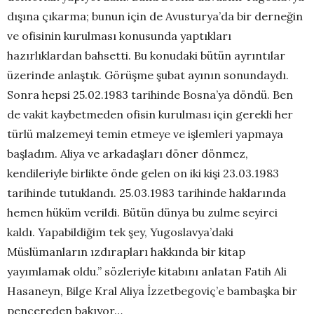
dışına çıkarma; bunun için de Avusturya’da bir derneğin
ve ofisinin kurulması konusunda yaptıkları
hazırlıklardan bahsetti. Bu konudaki bütün ayrıntılar
üzerinde anlaştık. Görüşme şubat ayının sonundaydı.
Sonra hepsi 25.02.1983 tarihinde Bosna’ya döndü. Ben
de vakit kaybetmeden ofisin kurulması için gerekli her
türlü malzemeyi temin etmeye ve işlemleri yapmaya
başladım. Aliya ve arkadaşları döner dönmez,
kendileriyle birlikte önde gelen on iki kişi 23.03.1983
tarihinde tutuklandı. 25.03.1983 tarihinde haklarında
hemen hüküm verildi. Bütün dünya bu zulme seyirci
kaldı. Yapabildiğim tek şey, Yugoslavya’daki
Müslümanların ızdırapları hakkında bir kitap
yayımlamak oldu.” sözleriyle kitabını anlatan Fatih Ali
Hasaneyn, Bilge Kral Aliya İzzetbegoviç’e bambaşka bir
pencereden bakıyor…