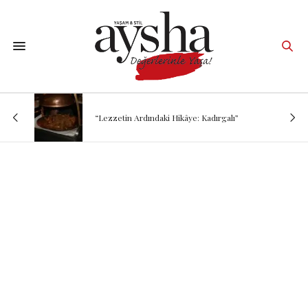
“Lezzetin Ardındaki Hikâye: Kadırgalı”