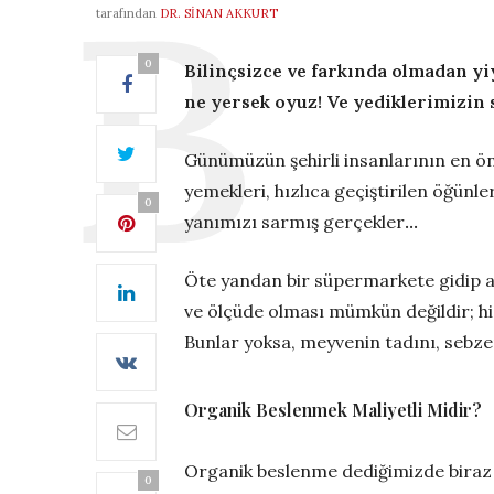
tarafından
DR. SINAN AKKURT
0
Bilinçsizce ve farkında olmadan yiy
ne yersek oyuz! Ve yediklerimizin 
Günümüzün şehirli insanlarının en ön
yemekleri, hızlıca geçiştirilen öğünl
0
yanımızı sarmış gerçekler
…
Öte yandan bir süpermarkete gidip a
ve ölçüde olması mümkün değildir; hi
Bunlar yoksa, meyvenin tadını, sebz
Organik Beslenmek Maliyetli Midir?
Organik beslenme dediğimizde biraz da
0