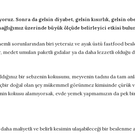
oruz. Sonra da gelsin diyabet, gelsin kısırlık, gelsin o
sağlığımız üzerinde büyük ölçüde belirleyici etkisi bulu
emli sorunlarından biri yetersiz ve ayak üstü fastfood bes
er, medet umulan paketli gıdalar ya da daha lezzetli olduğu 
ldığınız bir sebzenin kokusunu, meyvenin tadını da tam an
çbir doğal olan şey mükemmel görünmez kimisinde çürük vard
enin kokusu alamıyorsak, evde yemek yapmamızın da pek bi
ha maliyetli ve belirli kesimin ulaşabileceği bir beslenme a