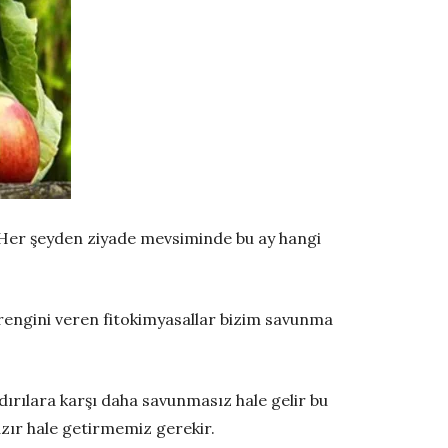
. Her şeyden ziyade mevsiminde bu ay hangi
a rengini veren fitokimyasallar bizim savunma
ırılara karşı daha savunmasız hale gelir bu
azır hale getirmemiz gerekir.