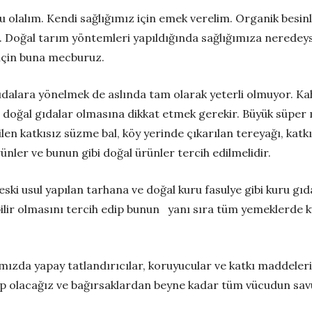
olalım. Kendi sağlığımız için emek verelim. Organik besinl
 Doğal tarım yöntemleri yapıldığında sağlığımıza neredeyse 
için buna mecburuz.
 gıdalara yönelmek de aslında tam olarak yeterli olmuyor. 
doğal gıdalar olmasına dikkat etmek gerekir. Büyük süper 
tilen katkısız süzme bal, köy yerinde çıkarılan tereyağı, kat
ünler ve bunun gibi doğal ürünler tercih edilmelidir.
 eski usul yapılan tarhana ve doğal kuru fasulye gibi kuru gıd
ebilir olmasını tercih edip bunun yanı sıra tüm yemeklerde ku
ızda yapay tatlandırıcılar, koruyucular ve katkı maddeleri 
lacağız ve bağırsaklardan beyne kadar tüm vücudun savunm