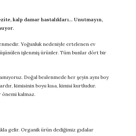
bezite, kalp damar hastalıkları… Unutmayın,
nuyor.
lenmedir. Yoğunluk nedeniyle ertelenen ev
düşünülen işlenmiş ürünler. Tüm bunlar dört bir
lamıyoruz. Doğal beslenmede her şeyin aynı boy
ır, kimisinin boyu kısa, kimisi kurtludur.
r önemi kalmaz.
kla gelir. Organik ürün dediğimiz gıdalar