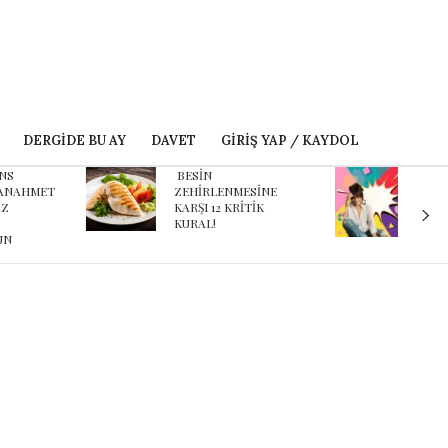
DERGIDE BU AY
DAVET
GIRIŞ YAP / KAYDOL
ESİN
Karnaval’dan geçmişe
EHİRLENMESİNE
davet eden yeni
ARŞI 12 KRİTİK
podcast serisi: Ayşegül
URAL!
Aldinç ile O Zaman