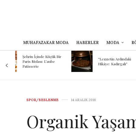
MUHAFAZAKAR MODA
HABERLER
MODA
R
Kokunun A
 Bir
Binlerce Yıl
“Lezzetin Ardındaki
Şef Kayhan
Hikâye: Kadırgalı”
Mezopotam
Günümüze
Yolculuğu
SPOR/BESLENME
14 ARALIK 2018
Organik Yaşam