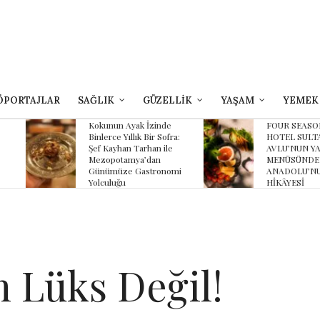
ÖPORTAJLAR
SAĞLIK
GÜZELLİK
YAŞAM
YEMEK
yak İzinde
FOUR SEASONS
B
lık Bir Sofra:
HOTEL SULTANAHMET
Z
 Tarhan ile
AVLU’NUN YAZ
K
ya’dan
MENÜSÜNDE
K
 Gastronomi
ANADOLU’NUN
HİKÂYESİ
 Lüks Değil!