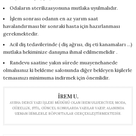
Odaların sterilizasyonuna mutlaka uyulmalıdır.
İşlem sonrası odanın en az yarım saat
havalandırması bir sonraki hasta için hazırlanması
gerekmektedir.
Acil diş tedavilerinde ( diş ağrısı, diş eti kanamaları …)
mutlaka hekiminize danışma ihmal edilmemelidir .
Randevu saatine yakın sürede muayenehanede
olmalısınız ki bekleme salonunda diğer bekleyen kişilerle
temasınızı minimuma indirmek için önemlidir.
İREM U.
AYSHA DERGI YAZI İŞLERI MÜDÜRÜ OLAN İREM ULUERCIYES, MODA,
GÜZELLIK, STIL, GÜNCEL KONULARDA YAZILAR YAZIP, ALANINDA
UZMAN ISIMLERLE RÖPORTAJLAR GERÇEKLEŞTIRMEKTEDIR.