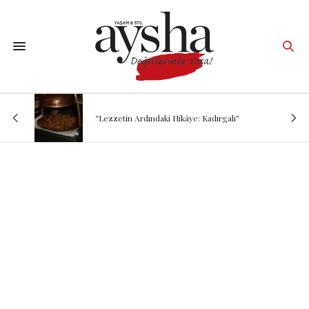
“Lezzetin Ardındaki Hikâye: Kadırgalı”