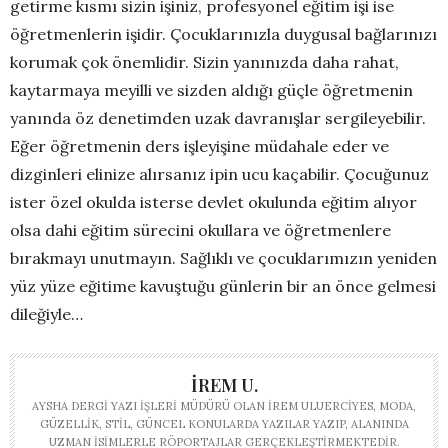
getirme kısmı sizin işiniz, profesyonel eğitim işi ise
öğretmenlerin işidir. Çocuklarınızla duygusal bağlarınızı
korumak çok önemlidir. Sizin yanınızda daha rahat,
kaytarmaya meyilli ve sizden aldığı güçle öğretmenin
yanında öz denetimden uzak davranışlar sergileyebilir.
Eğer öğretmenin ders işleyişine müdahale eder ve
dizginleri elinize alırsanız ipin ucu kaçabilir. Çocuğunuz
ister özel okulda isterse devlet okulunda eğitim alıyor
olsa dahi eğitim sürecini okullara ve öğretmenlere
bırakmayı unutmayın. Sağlıklı ve çocuklarımızın yeniden
yüz yüze eğitime kavuştuğu günlerin bir an önce gelmesi
dileğiyle…
İREM U.
AYSHA DERGI YAZI İŞLERI MÜDÜRÜ OLAN İREM ULUERCIYES, MODA,
GÜZELLIK, STIL, GÜNCEL KONULARDA YAZILAR YAZIP, ALANINDA
UZMAN ISIMLERLE RÖPORTAJLAR GERÇEKLEŞTIRMEKTEDIR.