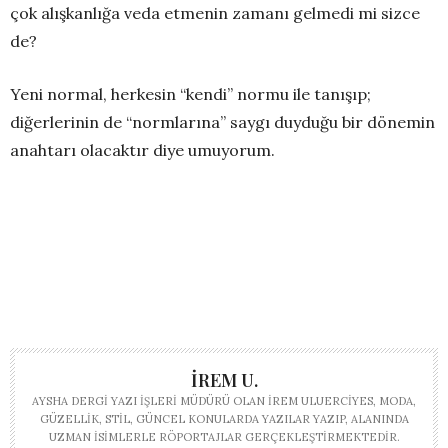
çok alışkanlığa veda etmenin zamanı gelmedi mi sizce
de?
Yeni normal, herkesin “kendi” normu ile tanışıp;
diğerlerinin de “normlarına” saygı duyduğu bir dönemin
anahtarı olacaktır diye umuyorum.
İREM U.
AYSHA DERGI YAZI İŞLERI MÜDÜRÜ OLAN İREM ULUERCIYES, MODA,
GÜZELLIK, STIL, GÜNCEL KONULARDA YAZILAR YAZIP, ALANINDA
UZMAN ISIMLERLE RÖPORTAJLAR GERÇEKLEŞTIRMEKTEDIR.