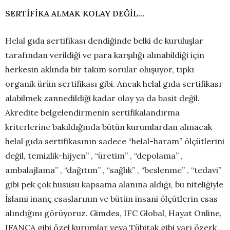
SERTİFİKA ALMAK KOLAY DEĞİL…
Helal gıda sertifikası dendiğinde belki de kuruluşlar
tarafından verildiği ve para karşılığı alınabildiği için
herkesin aklında bir takım sorular oluşuyor, tıpkı
organik ürün sertifikası gibi. Ancak helal gıda sertifikası
alabilmek zannedildiği kadar olay ya da basit değil.
Akredite belgelendirmenin sertifikalandırma
kriterlerine bakıldığında bütün kurumlardan alınacak
helal gıda sertifikasının sadece “helal-haram” ölçütlerini
değil, temizlik-hijyen” , “üretim” , “depolama” ,
ambalajlama” , “dağıtım” , “sağlık” , “beslenme” , “tedavi”
gibi pek çok hususu kapsama alanına aldığı, bu niteliğiyle
İslami inanç esaslarının ve bütün insani ölçütlerin esas
alındığını görüyoruz. Gimdes, IFC Global, Hayat Online,
IFANCA gibi özel kurumlar veya Tübitak gibi yarı özerk