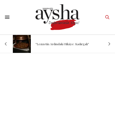
“Lezzetin Ardındaki Hikâye: Kadırgalı”