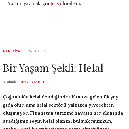
Yorum yazmak için
giriş
olmalısın.
MANEVIYAT
24 OCAK 2018
Bir Yaşam Şekli: Helal
tarafından
RENGIN ŞAHIN
Çoğunlukla helal dendiğinde aklımıza gelen ilk şey
gıda olur, ama helal sektörü yalnızca yiyecekten
oluşmuyor. Finanstan turizme hayatın her alanında
aradığımız şeyin helal olanını bulmak mümkün,
Aysha Dergi bu ay beslenme başta olmak üzere