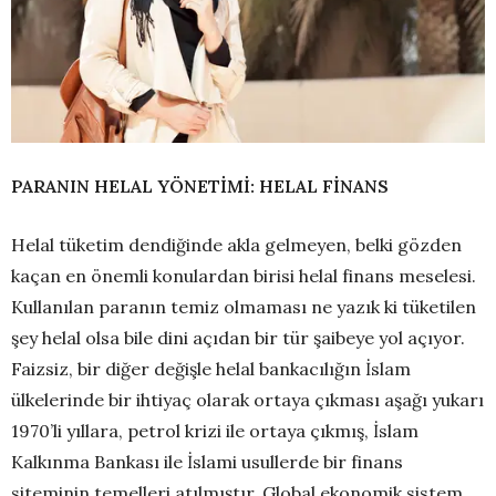
PARANIN HELAL YÖNETİMİ: HELAL FİNANS
Helal tüketim dendiğinde akla gelmeyen, belki gözden
kaçan en önemli konulardan birisi helal finans meselesi.
Kullanılan paranın temiz olmaması ne yazık ki tüketilen
şey helal olsa bile dini açıdan bir tür şaibeye yol açıyor.
Faizsiz, bir diğer değişle helal bankacılığın İslam
ülkelerinde bir ihtiyaç olarak ortaya çıkması aşağı yukarı
1970’li yıllara, petrol krizi ile ortaya çıkmış, İslam
Kalkınma Bankası ile İslami usullerde bir finans
siteminin temelleri atılmıştır. Global ekonomik sistem