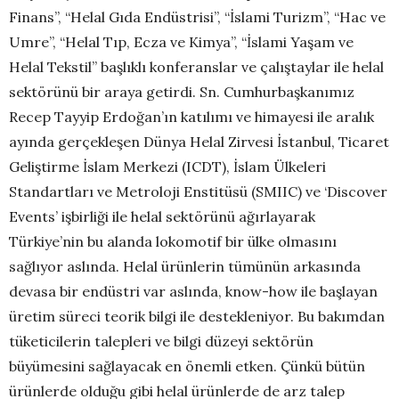
Finans”, “Helal Gıda Endüstrisi”, “İslami Turizm”, “Hac ve
Umre”, “Helal Tıp, Ecza ve Kimya”, “İslami Yaşam ve
Helal Tekstil” başlıklı konferanslar ve çalıştaylar ile helal
sektörünü bir araya getirdi. Sn. Cumhurbaşkanımız
Recep Tayyip Erdoğan’ın katılımı ve himayesi ile aralık
ayında gerçekleşen Dünya Helal Zirvesi İstanbul, Ticaret
Geliştirme İslam Merkezi (ICDT), İslam Ülkeleri
Standartları ve Metroloji Enstitüsü (SMIIC) ve ‘Discover
Events’ işbirliği ile helal sektörünü ağırlayarak
Türkiye’nin bu alanda lokomotif bir ülke olmasını
sağlıyor aslında. Helal ürünlerin tümünün arkasında
devasa bir endüstri var aslında, know-how ile başlayan
üretim süreci teorik bilgi ile destekleniyor. Bu bakımdan
tüketicilerin talepleri ve bilgi düzeyi sektörün
büyümesini sağlayacak en önemli etken. Çünkü bütün
ürünlerde olduğu gibi helal ürünlerde de arz talep