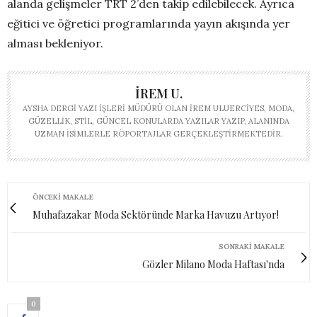
alanda gelişmeler TRT 2’den takip edilebilecek. Ayrıca
eğitici ve öğretici programlarında yayın akışında yer
alması bekleniyor.
İREM U.
AYSHA DERGI YAZI İŞLERI MÜDÜRÜ OLAN İREM ULUERCIYES, MODA,
GÜZELLIK, STIL, GÜNCEL KONULARDA YAZILAR YAZIP, ALANINDA
UZMAN ISIMLERLE RÖPORTAJLAR GERÇEKLEŞTIRMEKTEDIR.
ÖNCEKI MAKALE
Muhafazakar Moda Sektöründe Marka Havuzu Artıyor!
SONRAKI MAKALE
Gözler Milano Moda Haftası'nda
0