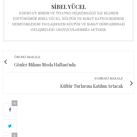
SIBEL YÜCEL
EDEBIYAT, SINEM VE TIYATRO DÜŞKÜNLÜĞÜ ILE BILINEN
EDITÖRÜMÜZ SIBEL YÜCEL, KÜLTÜR VE SANAT KATEGORISINDE
DENEYIMLERINI PAYLAŞIRKEN KÜLTÜR VE SANAT DÜNYASINDAKI
GELIŞMELERI OKUYUCULARIMIZA AKTARIR.
ÖNCEKI MAKALE
Gözler Milano Moda Haftası'nda
SONRAKI MAKALE
Kültür Turlarına Katılım Artacak
0
0