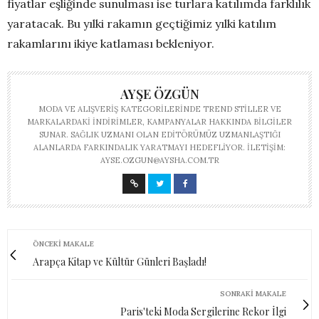
fiyatlar eşliğinde sunulması ise turlara katılımda farklılık
yaratacak. Bu yılki rakamın geçtiğimiz yılki katılım
rakamlarını ikiye katlaması bekleniyor.
AYŞE ÖZGÜN
MODA VE ALIŞVERIŞ KATEGORILERINDE TREND STILLER VE
MARKALARDAKI INDIRIMLER, KAMPANYALAR HAKKINDA BILGILER
SUNAR. SAĞLIK UZMANI OLAN EDITÖRÜMÜZ UZMANLAŞTIĞI
ALANLARDA FARKINDALIK YARATMAYI HEDEFLIYOR. İLETIŞIM:
AYSE.OZGUN@AYSHA.COM.TR
ÖNCEKI MAKALE
Arapça Kitap ve Kültür Günleri Başladı!
SONRAKI MAKALE
Paris'teki Moda Sergilerine Rekor İlgi