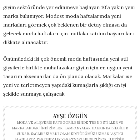
giyim sektöründe yer edinmeye başlayan 10’a yakın yeni
marka bulunuyor. Modest moda haftalarında yeni
markaları görmek çok beklenen bir detay olmasa da
gelecek moda haftaları için mutlaka katılım başvuruları
dikkate alınacaktır.
Önümüzdeki iki çok önemli moda haftasında yeni stil
giysilerle birlikte muhafazakar giyim için en uygun yeni
tasarım aksesuarlar da ön planda olacak. Markalar ise
yeni ve terletmeyen yapıdaki kumaşlarla şıklığı en iyi
şekilde sunmaya çalışacak.
AYŞE ÖZGÜN
MODA VE ALIŞVERIŞ KATEGORILERINDE TREND STILLER VE
MARKALARDAKI INDIRIMLER, KAMPANYALAR HAKKINDA BILGILER
SUNAR. SAĞLIK UZMANI OLAN EDITÖRÜMÜZ UZMANLAŞTIĞI
ALANLARDA FARKINDALIK YARATMAYI HEDEFLIYOR. İLETIŞIM: