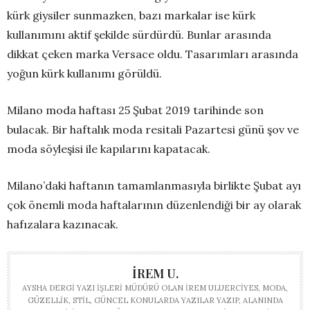
kürk giysiler sunmazken, bazı markalar ise kürk
kullanımını aktif şekilde sürdürdü. Bunlar arasında
dikkat çeken marka Versace oldu. Tasarımları arasında
yoğun kürk kullanımı görüldü.
Milano moda haftası 25 Şubat 2019 tarihinde son
bulacak. Bir haftalık moda resitali Pazartesi günü şov ve
moda söyleşisi ile kapılarını kapatacak.
Milano’daki haftanın tamamlanmasıyla birlikte Şubat ayı
çok önemli moda haftalarının düzenlendiği bir ay olarak
hafızalara kazınacak.
İREM U.
AYSHA DERGI YAZI İŞLERI MÜDÜRÜ OLAN İREM ULUERCIYES, MODA,
GÜZELLIK, STIL, GÜNCEL KONULARDA YAZILAR YAZIP, ALANINDA