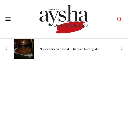
“Lezzetin Ardındaki Hikâye: Kadırgalı”