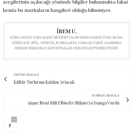
sergilerinin açılacağı yönünde bilgiler bulunmakta fakat
henüz bu markaların hangileri olduğu bilinmiyor.
İREM U.
AYSHA DERGI YAZI İŞLERI MÜDÜRÜ OLAN İREM ULUERCIYES, MODA,
GÜZELLIK, STIL, GÜNCEL KONULARDA YAZILAR YAZIP, ALANINDA
UZMAN ISIMLERLE RÖPORTAJLAR GERÇEKLEŞTIRMEKTEDIR.
ÖNCEKI MAKALE
Kültür Turlarına Katılım Artacak
SONRAKI MAKALE
Şişme Mont Stili Elbiseler Milano'ya Damga Vurdu
0