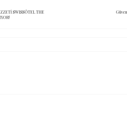
EZZETİ SWISSÔTEL THE
Güveni
IYOR!