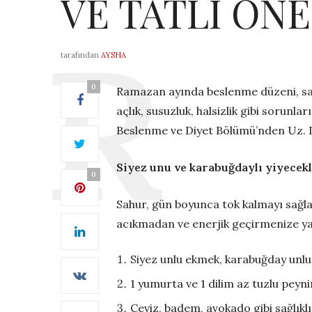
VE TATLI ÖNE
tarafından
AYSHA
0
Ramazan ayında beslenme düzeni, sağ
açlık, susuzluk, halsizlik gibi sorun
Beslenme ve Diyet Bölümü’nden Uz. Dyt
Siyez unu ve karabuğdaylı yiyecek
0
Sahur, gün boyunca tok kalmayı sağla
acıkmadan ve enerjik geçirmenize ya
Siyez unlu ekmek, karabuğday unlu
1 yumurta ve 1 dilim az tuzlu peynir
Ceviz, badem, avokado gibi sağlıklı 