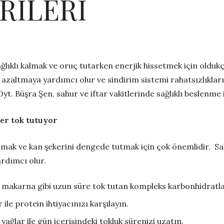
RİLERİ
lıklı kalmak ve oruç tutarken enerjik hissetmek için oldu
ları azaltmaya yardımcı olur ve sindirim sistemi rahatsızlık
. Büşra Şen, sahur ve iftar vakitlerinde sağlıklı beslenme i
ler tok tutuyor
mak ve kan şekerini dengede tutmak için çok önemlidir. Sa
rdımcı olur.
 makarna gibi uzun süre tok tutan kompleks karbonhidratla
 ile protein ihtiyacınızı karşılayın.
yağlar ile gün içerisindeki tokluk sürenizi uzatın.