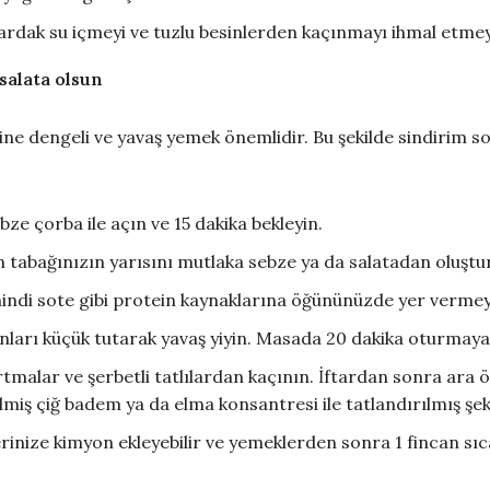
bardak su içmeyi ve tuzlu besinlerden kaçınmayı ihmal etmey
 salata olsun
ne dengeli ve yavaş yemek önemlidir. Bu şekilde sindirim s
bze çorba ile açın ve 15 dakika bekleyin.
için tabağınızın yarısını mutlaka sebze ya da salatadan oluş
 hindi sote gibi protein kaynaklarına öğününüzde yer vermey
onları küçük tutarak yavaş yiyin. Masada 20 dakika oturmay
tmalar ve şerbetli tatlılardan kaçının. İftardan sonra ara ö
iş çiğ badem ya da elma konsantresi ile tatlandırılmış şeker 
rinize kimyon ekleyebilir ve yemeklerden sonra 1 fincan sı