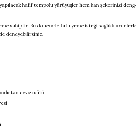
 yapılacak hafif tempolu yürüyüşler hem kan şekerinizi den
e sahiptir. Bu dönemde tatlı yeme isteği sağlıklı ürünlerle
de deneyebilirsiniz.
indistan cevizi sütü
resi
i