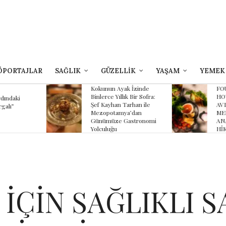
ÖPORTAJLAR
SAĞLIK
GÜZELLİK
YAŞAM
YEMEK
yak İzinde
FOUR SEASONS
B
lık Bir Sofra:
HOTEL SULTANAHMET
Z
 Tarhan ile
AVLU’NUN YAZ
K
mya’dan
MENÜSÜNDE
K
 Gastronomi
ANADOLU’NUN
HİKÂYESİ
İÇİN SAĞLIKLI S