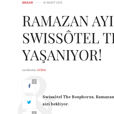
MEKAN
10 MART 2025
RAMAZAN AYI
SWISSÔTEL T
YAŞANIYOR!
tarafından
AYSHA
0
Swissôtel The Bosphorus, Ramazan ay
sizi bekliyor.
0