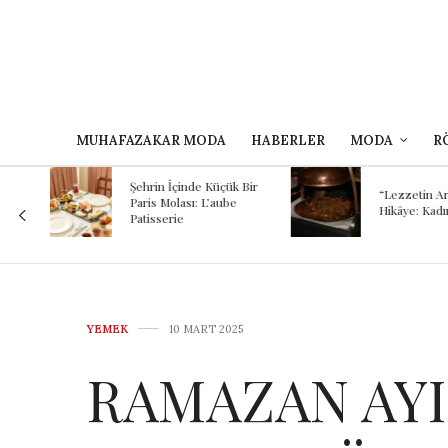
MUHAFAZAKAR MODA
HABERLER
MODA
R
Kokunun A
 Bir
Binlerce Yıl
“Lezzetin Ardındaki
Şef Kayhan
Hikâye: Kadırgalı”
Mezopota
Günümüze
Yolculuğu
YEMEK
10 MART 2025
RAMAZAN AYI 