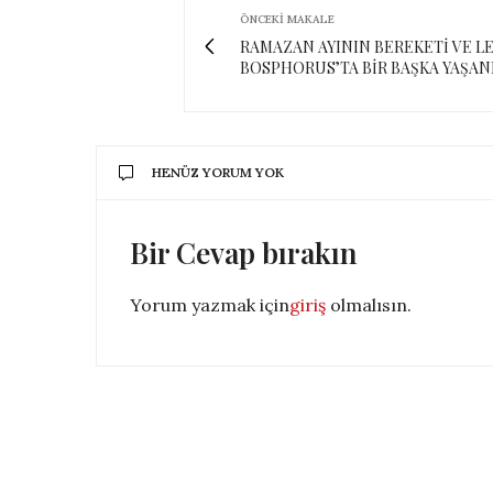
ÖNCEKI MAKALE
RAMAZAN AYININ BEREKETİ VE L
BOSPHORUS’TA BİR BAŞKA YAŞAN
HENÜZ YORUM YOK
Bir Cevap bırakın
Yorum yazmak için
giriş
olmalısın.