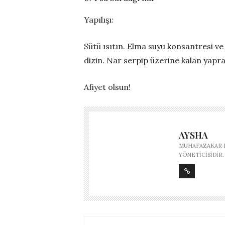
Yapılışı:
Sütü ısıtın. Elma suyu konsantresi ve 
dizin. Nar serpip üzerine kalan yaprakl
Afiyet olsun!
AYSHA
MUHAFAZAKAR M
YÖNETICISIDIR.