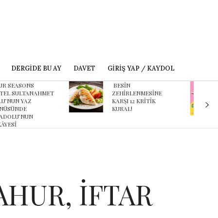
DERGIDE BU AY
DAVET
GIRIŞ YAP / KAYDOL
ESİN
Karnaval’dan geçmişe
EHİRLENMESİNE
davet eden yeni
ARŞI 12 KRİTİK
podcast serisi: Ayşegül
URAL!
Aldinç ile O Zaman
AHUR, İFTAR