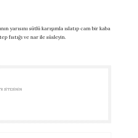
ının yarısını sütlü karışımla ıslatıp cam bir kaba
p fıstığı ve nar ile süsleyin.
R SITESININ