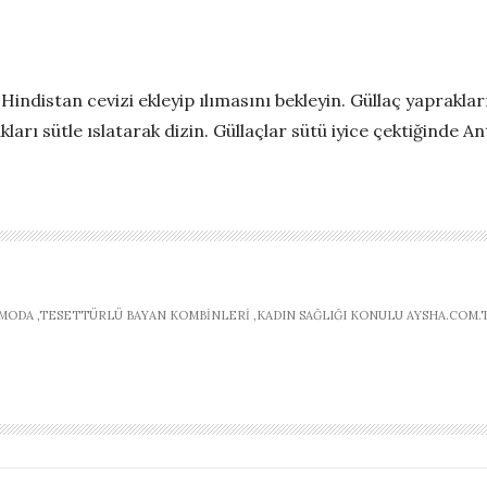
Hindistan cevizi ekleyip ılımasını bekleyin. Güllaç yapraklar
arı sütle ıslatarak dizin. Güllaçlar sütü iyice çektiğinde Ante
ODA ,TESETTÜRLÜ BAYAN KOMBINLERI ,KADIN SAĞLIĞI KONULU AYSHA.COM.T