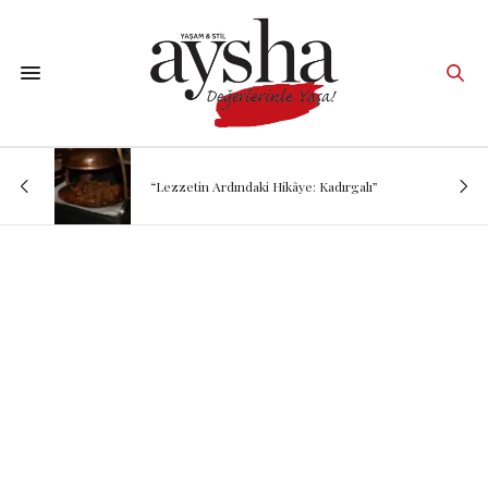
“Lezzetin Ardındaki Hikâye: Kadırgalı”