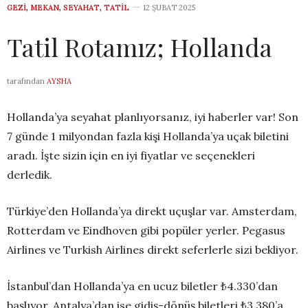
GEZI
,
MEKAN
,
SEYAHAT
,
TATIL
12 ŞUBAT 2025
Tatil Rotamız; Hollanda
tarafından
AYSHA
Hollanda’ya seyahat planlıyorsanız, iyi haberler var! Son
7 günde 1 milyondan fazla kişi Hollanda’ya uçak biletini
aradı. İşte sizin için en iyi fiyatlar ve seçenekleri
derledik.
Türkiye’den Hollanda’ya direkt uçuşlar var. Amsterdam,
Rotterdam ve Eindhoven gibi popüler yerler. Pegasus
Airlines ve Turkish Airlines direkt seferlerle sizi bekliyor.
İstanbul’dan Hollanda’ya en ucuz biletler ₺4.330’dan
başlıyor. Antalya’dan ise gidiş-dönüş biletleri ₺3.380’a