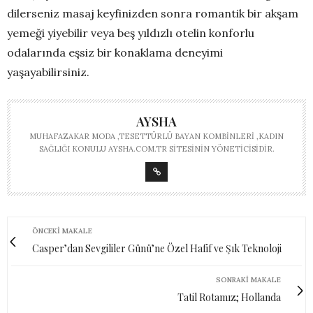
dilerseniz masaj keyfinizden sonra romantik bir akşam
yemeği yiyebilir veya beş yıldızlı otelin konforlu
odalarında eşsiz bir konaklama deneyimi
yaşayabilirsiniz.
AYSHA
MUHAFAZAKAR MODA ,TESETTÜRLÜ BAYAN KOMBINLERI ,KADIN
SAĞLIĞI KONULU AYSHA.COM.TR SITESININ YÖNETICISIDIR.
ÖNCEKI MAKALE
Casper’dan Sevgililer Günü’ne Özel Hafif ve Şık Teknoloji
SONRAKI MAKALE
Tatil Rotamız; Hollanda