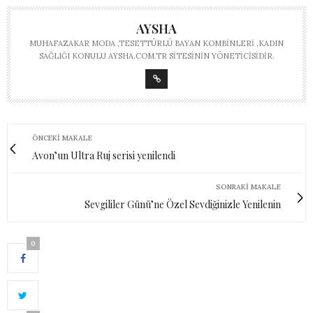
AYSHA
MUHAFAZAKAR MODA ,TESETTÜRLÜ BAYAN KOMBINLERI ,KADIN
SAĞLIĞI KONULU AYSHA.COM.TR SITESININ YÖNETICISIDIR.
ÖNCEKI MAKALE
Avon’un Ultra Ruj serisi yenilendi
SONRAKI MAKALE
Sevgililer Günü’ne Özel Sevdiğinizle Yenilenin
0