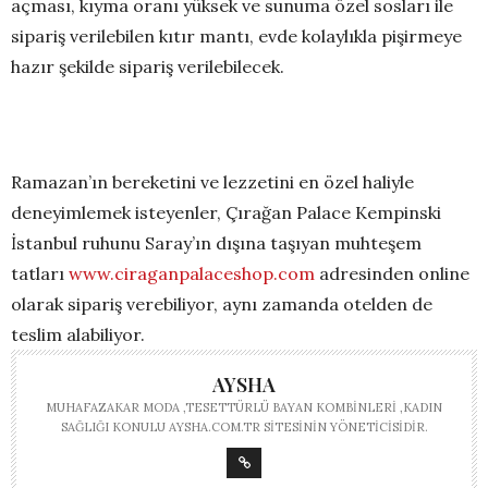
açması, kıyma oranı yüksek ve sunuma özel sosları ile
sipariş verilebilen kıtır mantı, evde kolaylıkla pişirmeye
hazır şekilde sipariş verilebilecek.
Ramazan’ın bereketini ve lezzetini en özel haliyle
deneyimlemek isteyenler, Çırağan Palace Kempinski
İstanbul ruhunu Saray’ın dışına taşıyan muhteşem
tatları
www.ciraganpalaceshop.
com
adresinden online
olarak sipariş verebiliyor, aynı zamanda otelden de
teslim alabiliyor.
AYSHA
MUHAFAZAKAR MODA ,TESETTÜRLÜ BAYAN KOMBINLERI ,KADIN
SAĞLIĞI KONULU AYSHA.COM.TR SITESININ YÖNETICISIDIR.