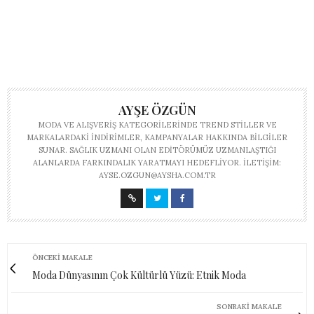
AYŞE ÖZGÜN
MODA VE ALIŞVERIŞ KATEGORILERINDE TREND STILLER VE
MARKALARDAKI INDIRIMLER, KAMPANYALAR HAKKINDA BILGILER
SUNAR. SAĞLIK UZMANI OLAN EDITÖRÜMÜZ UZMANLAŞTIĞI
ALANLARDA FARKINDALIK YARATMAYI HEDEFLIYOR. İLETIŞIM:
AYSE.OZGUN@AYSHA.COM.TR
ÖNCEKI MAKALE
Moda Dünyasının Çok Kültürlü Yüzü: Etnik Moda
SONRAKI MAKALE