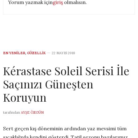
Yorum yazmak için
giriş
olmalısın.
EN YENILER
,
GÜZELLIK
22 MAYIS 2018
Kérastase Soleil Serisi İle
Saçınızı Güneşten
Koruyun
tarafından
AYŞE ÖZGÜN
Sert geçen kış döneminin ardından yaz mevsimi tüm
sıcaklığıyla kendini gösterdi. Tatil sezonu bazılarımız