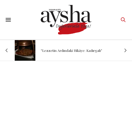
“Lezzetin Ardındaki Hikâye: Kadırgalı”