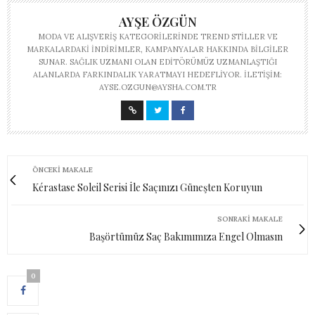
AYŞE ÖZGÜN
MODA VE ALIŞVERIŞ KATEGORILERINDE TREND STILLER VE
MARKALARDAKI INDIRIMLER, KAMPANYALAR HAKKINDA BILGILER
SUNAR. SAĞLIK UZMANI OLAN EDITÖRÜMÜZ UZMANLAŞTIĞI
ALANLARDA FARKINDALIK YARATMAYI HEDEFLIYOR. İLETIŞIM:
AYSE.OZGUN@AYSHA.COM.TR
ÖNCEKI MAKALE
Kérastase Soleil Serisi İle Saçınızı Güneşten Koruyun
SONRAKI MAKALE
Başörtümüz Saç Bakımımıza Engel Olmasın
0