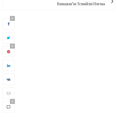
Ramazan’ın Temsilcisi Hurma
0
0
0