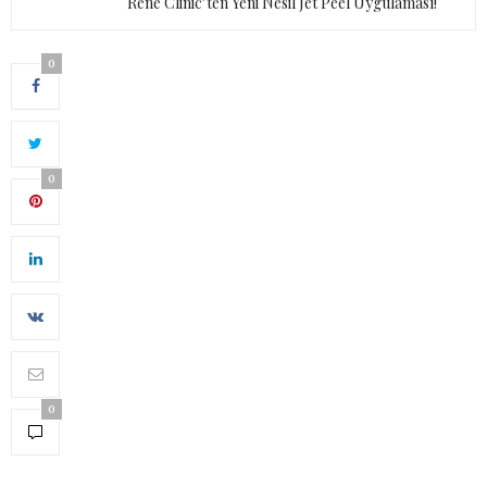
Rene Clinic’ten Yeni Nesil Jet Peel Uygulaması!
0
0
0