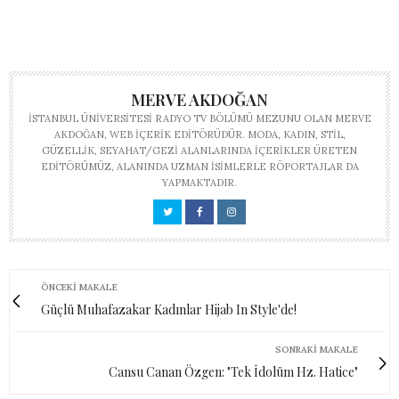
MERVE AKDOĞAN
İSTANBUL ÜNIVERSITESI RADYO TV BÖLÜMÜ MEZUNU OLAN MERVE
AKDOĞAN, WEB IÇERIK EDITÖRÜDÜR. MODA, KADIN, STIL,
GÜZELLIK, SEYAHAT/GEZI ALANLARINDA IÇERIKLER ÜRETEN
EDITÖRÜMÜZ, ALANINDA UZMAN ISIMLERLE RÖPORTAJLAR DA
YAPMAKTADIR.
ÖNCEKI MAKALE
Güçlü Muhafazakar Kadınlar Hijab In Style'de!
SONRAKI MAKALE
Cansu Canan Özgen: "Tek İdolüm Hz. Hatice"