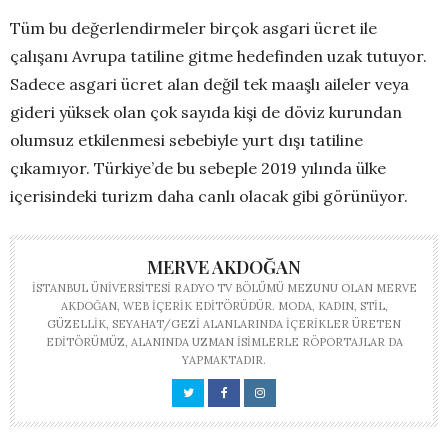
Tüm bu değerlendirmeler birçok asgari ücret ile
çalışanı Avrupa tatiline gitme hedefinden uzak tutuyor.
Sadece asgari ücret alan değil tek maaşlı aileler veya
gideri yüksek olan çok sayıda kişi de döviz kurundan
olumsuz etkilenmesi sebebiyle yurt dışı tatiline
çıkamıyor. Türkiye’de bu sebeple 2019 yılında ülke
içerisindeki turizm daha canlı olacak gibi görünüyor.
MERVE AKDOĞAN
İSTANBUL ÜNIVERSITESI RADYO TV BÖLÜMÜ MEZUNU OLAN MERVE
AKDOĞAN, WEB IÇERIK EDITÖRÜDÜR. MODA, KADIN, STIL,
GÜZELLIK, SEYAHAT/GEZI ALANLARINDA IÇERIKLER ÜRETEN
EDITÖRÜMÜZ, ALANINDA UZMAN ISIMLERLE RÖPORTAJLAR DA
YAPMAKTADIR.