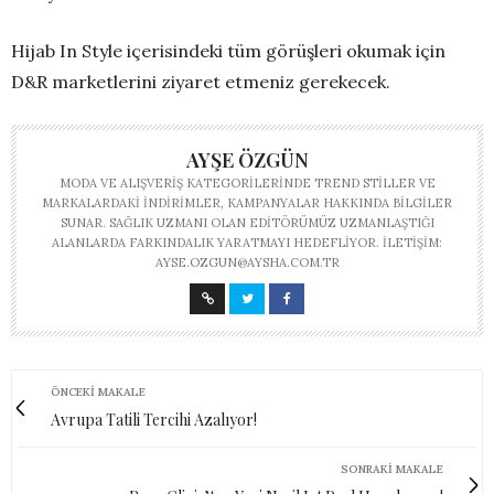
Hijab In Style içerisindeki tüm görüşleri okumak için
D&R marketlerini ziyaret etmeniz gerekecek.
AYŞE ÖZGÜN
MODA VE ALIŞVERIŞ KATEGORILERINDE TREND STILLER VE
MARKALARDAKI INDIRIMLER, KAMPANYALAR HAKKINDA BILGILER
SUNAR. SAĞLIK UZMANI OLAN EDITÖRÜMÜZ UZMANLAŞTIĞI
ALANLARDA FARKINDALIK YARATMAYI HEDEFLIYOR. İLETIŞIM:
AYSE.OZGUN@AYSHA.COM.TR
ÖNCEKI MAKALE
Avrupa Tatili Tercihi Azalıyor!
SONRAKI MAKALE