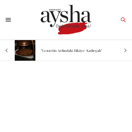
“Lezzetin Ardındaki Hikâye: Kadırgalı”