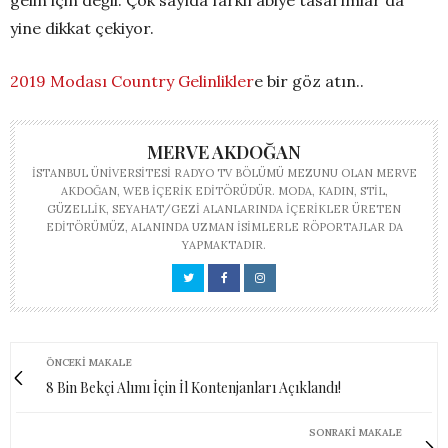
gelin için değil. Çok sayıda farklı abiye tasarımlar da
yine dikkat çekiyor.
2019 Modası Country Gelinlikler
e bir göz atın..
MERVE AKDOĞAN
İSTANBUL ÜNIVERSITESI RADYO TV BÖLÜMÜ MEZUNU OLAN MERVE
AKDOĞAN, WEB IÇERIK EDITÖRÜDÜR. MODA, KADIN, STIL,
GÜZELLIK, SEYAHAT/GEZI ALANLARINDA IÇERIKLER ÜRETEN
EDITÖRÜMÜZ, ALANINDA UZMAN ISIMLERLE RÖPORTAJLAR DA
YAPMAKTADIR.
ÖNCEKI MAKALE
8 Bin Bekçi Alımı İçin İl Kontenjanları Açıklandı!
SONRAKI MAKALE