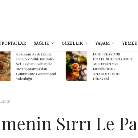
ÖPORTAJLAR
SAĞLIK
GÜZELLİK
YAŞAM
YEMEK
yak İzinde
FOUR SEASONS
B
lık Bir Sofra:
HOTEL SULTANAHMET
Z
 Tarhan ile
AVLU’NUN YAZ
K
ya’dan
MENÜSÜNDE
K
 Gastronomi
ANADOLU’NUN
HİKÂYESİ
L 2018
nmenin Sırrı Le Pa