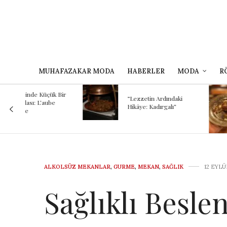
MUHAFAZAKAR MODA
HABERLER
MODA
R
Kokunun A
 Bir
Binlerce Yıl
“Lezzetin Ardındaki
Şef Kayhan
Hikâye: Kadırgalı”
Mezopotam
Günümüze
Yolculuğu
ALKOLSÜZ MEKANLAR
,
GURME
,
MEKAN
,
SAĞLIK
12 EYLÜ
Sağlıklı Besle