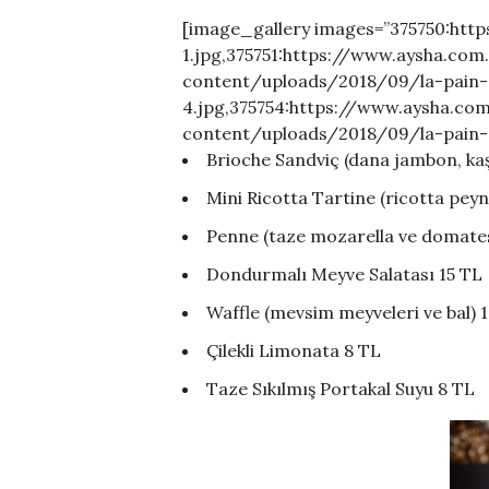
[image_gallery images=”375750:ht
1.jpg,375751:https://www.aysha.co
content/uploads/2018/09/la-pain-
4.jpg,375754:https://www.aysha.co
content/uploads/2018/09/la-pain-6
Brioche Sandviç (dana jambon, ka
Mini Ricotta Tartine (ricotta peynir
Penne (taze mozarella ve domates 
Dondurmalı Meyve Salatası 15 TL
Waffle (mevsim meyveleri ve bal) 1
Çilekli Limonata 8 TL
Taze Sıkılmış Portakal Suyu 8 TL