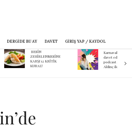
DERGIDE BU AY
DAVET
GIRIŞ YAP / KAYDOL
ESİN
Karnaval’dan geçmişe
EHİRLENMESİNE
davet eden yeni
ARŞI 12 KRİTİK
podcast serisi: Ayşegül
URAL!
Aldinç ile O Zaman
in’de