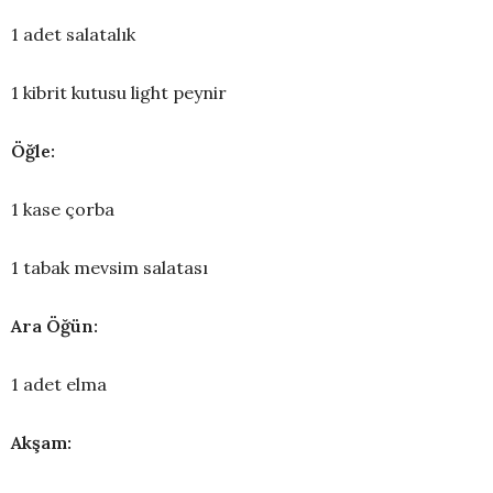
1 adet salatalık
1 kibrit kutusu light peynir
Öğle:
1 kase çorba
1 tabak mevsim salatası
Ara Öğün:
1 adet elma
Akşam: