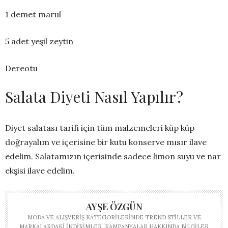
1 demet marul
5 adet yeşil zeytin
Dereotu
Salata Diyeti Nasıl Yapılır?
Diyet salatası tarifi için tüm malzemeleri küp küp
doğrayalım ve içerisine bir kutu konserve mısır ilave
edelim. Salatamızın içerisinde sadece limon suyu ve nar
ekşisi ilave edelim.
AYŞE ÖZGÜN
MODA VE ALIŞVERIŞ KATEGORILERINDE TREND STILLER VE
MARKALARDAKI INDIRIMLER, KAMPANYALAR HAKKINDA BILGILER