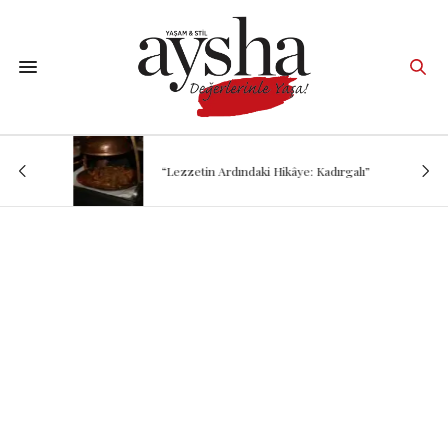
“Lezzetin Ardındaki Hikâye: Kadırgalı”