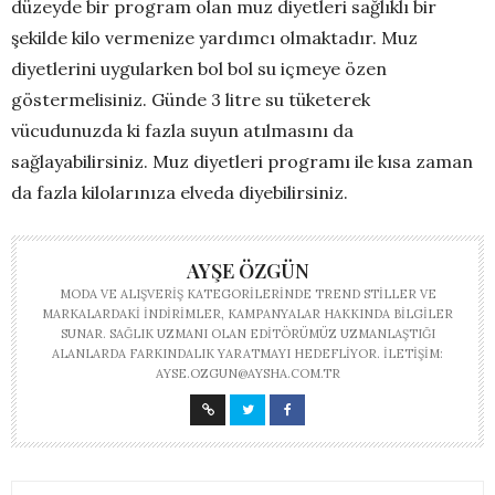
düzeyde bir program olan muz diyetleri sağlıklı bir
şekilde kilo vermenize yardımcı olmaktadır. Muz
diyetlerini uygularken bol bol su içmeye özen
göstermelisiniz. Günde 3 litre su tüketerek
vücudunuzda ki fazla suyun atılmasını da
sağlayabilirsiniz. Muz diyetleri programı ile kısa zaman
da fazla kilolarınıza elveda diyebilirsiniz.
AYŞE ÖZGÜN
MODA VE ALIŞVERIŞ KATEGORILERINDE TREND STILLER VE
MARKALARDAKI INDIRIMLER, KAMPANYALAR HAKKINDA BILGILER
SUNAR. SAĞLIK UZMANI OLAN EDITÖRÜMÜZ UZMANLAŞTIĞI
ALANLARDA FARKINDALIK YARATMAYI HEDEFLIYOR. İLETIŞIM:
AYSE.OZGUN@AYSHA.COM.TR