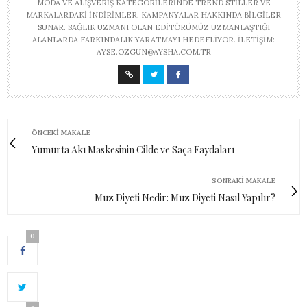
MODA VE ALIŞVERIŞ KATEGORILERINDE TREND STILLER VE
MARKALARDAKI INDIRIMLER, KAMPANYALAR HAKKINDA BILGILER
SUNAR. SAĞLIK UZMANI OLAN EDITÖRÜMÜZ UZMANLAŞTIĞI
ALANLARDA FARKINDALIK YARATMAYI HEDEFLIYOR. İLETIŞIM:
AYSE.OZGUN@AYSHA.COM.TR
ÖNCEKI MAKALE
Yumurta Akı Maskesinin Cilde ve Saça Faydaları
SONRAKI MAKALE
Muz Diyeti Nedir: Muz Diyeti Nasıl Yapılır?
0