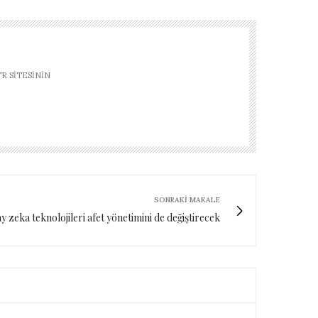
R SITESININ
SONRAKI MAKALE
y zeka teknolojileri afet yönetimini de değiştirecek