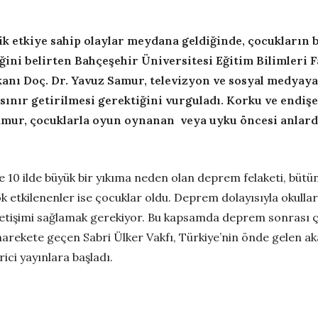
tik etkiye sahip olaylar meydana geldiğinde, çocukların 
ğini belirten Bahçeşehir Üniversitesi Eğitim Bilimleri F
anı Doç. Dr. Yavuz Samur, televizyon ve sosyal medyaya
 sınır getirilmesi gerektiğini vurguladı.
Korku ve endişe 
Samur, çocuklarla oyun oynanan veya uyku öncesi anlar
0 ilde büyük bir yıkıma neden olan deprem felaketi, bütün
k etkilenenler ise çocuklar oldu. Deprem dolayısıyla okull
iletişimi sağlamak gerekiyor. Bu kapsamda deprem sonrası çoc
harekete geçen Sabri Ülker Vakfı, Türkiye’nin önde gelen a
ici yayınlara başladı.