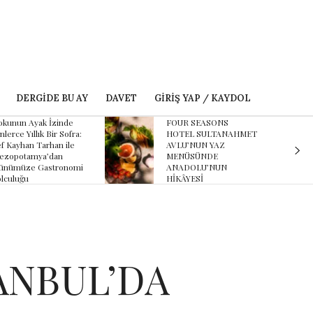
DERGIDE BU AY
DAVET
GIRIŞ YAP / KAYDOL
kunun Ayak İzinde
FOUR SEASONS
nlerce Yıllık Bir Sofra:
HOTEL SULTANAHMET
f Kayhan Tarhan ile
AVLU’NUN YAZ
ezopotamya’dan
MENÜSÜNDE
ünümüze Gastronomi
ANADOLU’NUN
lculuğu
HİKÂYESİ
ANBUL’DA