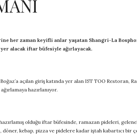
MANI
ine her zaman keyifli anlar yaşatan Shangri-La Bosphor
er alacak iftar büfesiyle ağırlayacak.
 Boğaz’a açılan giriş katında yer alan IST TOO Restoran, 
le ağırlamaya hazırlanıyor.
zırlamış olduğu iftar büfesinde, ramazan pideleri, geleneksel
en, döner, kebap, pizza ve pidelere kadar iştah kabartıcı bi