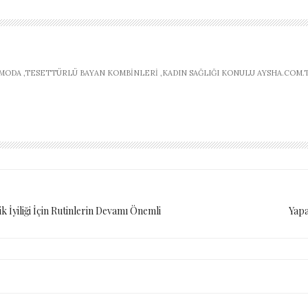
ODA ,TESETTÜRLÜ BAYAN KOMBINLERI ,KADIN SAĞLIĞI KONULU AYSHA.COM.T
 İyiliği İçin Rutinlerin Devamı Önemli
Yapa