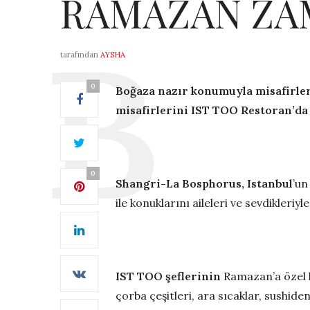
RAMAZAN ZA
tarafından
AYSHA
0
Boğaza nazır konumuyla misafirler
misafirlerini IST TOO Restoran’da y
0
Shangri-La Bosphorus, Istanbul
’un
ile konuklarını aileleri ve sevdikleriy
IST TOO şeflerinin
Ramazan’a özel ha
çorba çeşitleri, ara sıcaklar, sushid