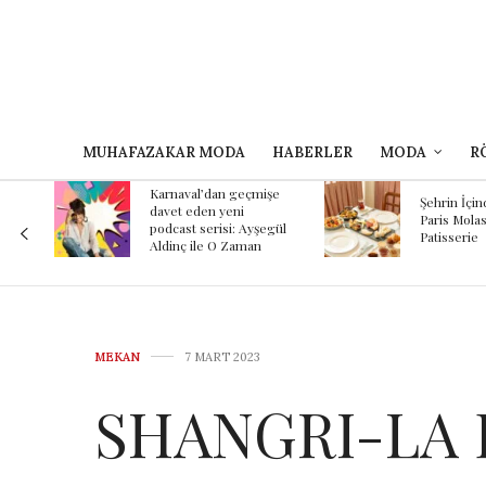
MUHAFAZAKAR MODA
HABERLER
MODA
R
Karnaval’dan geçmişe
Şehrin İçin
davet eden yeni
Paris Molas
podcast serisi: Ayşegül
Patisserie
Aldinç ile O Zaman
MEKAN
7 MART 2023
SHANGRI-LA 