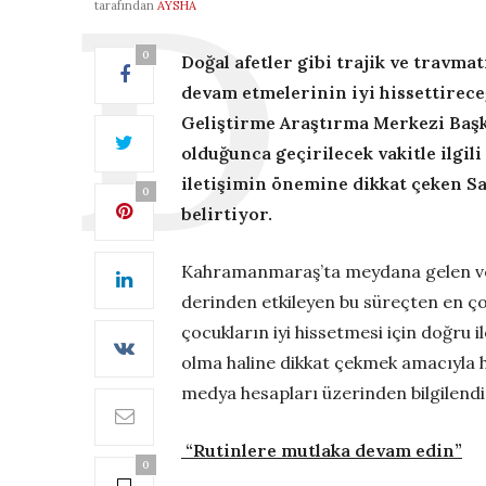
tarafından
AYSHA
0
Doğal afetler gibi trajik ve travma
devam etmelerinin iyi hissettirece
Geliştirme Araştırma Merkezi Başk
olduğunca geçirilecek vakitle ilgili
iletişimin önemine dikkat çeken 
0
belirtiyor.
Kahramanmaraş’ta meydana gelen ve 1
derinden etkileyen bu süreçten en ço
çocukların iyi hissetmesi için doğru 
olma haline dikkat çekmek amacıyla 
medya hesapları üzerinden bilgilendir
“Rutinlere mutlaka devam edin”
0