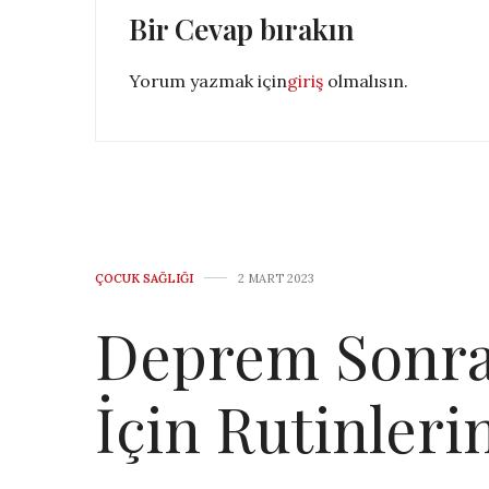
Bir Cevap bırakın
Yorum yazmak için
giriş
olmalısın.
ÇOCUK SAĞLIĞI
2 MART 2023
Deprem Sonrası
İçin Rutinler