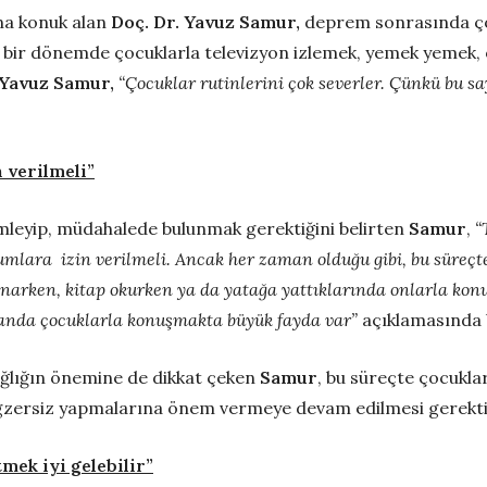
ına konuk alan
Doç. Dr. Yavuz Samur
,
deprem sonrasında çoc
le bir dönemde çocuklarla televizyon izlemek, yemek yemek,
 Yavuz Samur
,
“Çocuklar rutinlerini çok severler. Çünkü bu sa
 verilmeli”
leyip, müdahalede bulunmak gerektiğini belirten
Samur
,
“
rumlara izin verilmeli. Ancak her zaman olduğu gibi, bu sür
ken, kitap okurken ya da yatağa yattıklarında onlarla konuşa
anda çocuklarla konuşmakta büyük fayda var”
açıklamasında 
 sağlığın önemine de dikkat çeken
Samur
, bu süreçte çocukla
gzersiz yapmalarına önem vermeye devam edilmesi gerektiğ
mek iyi gelebilir”