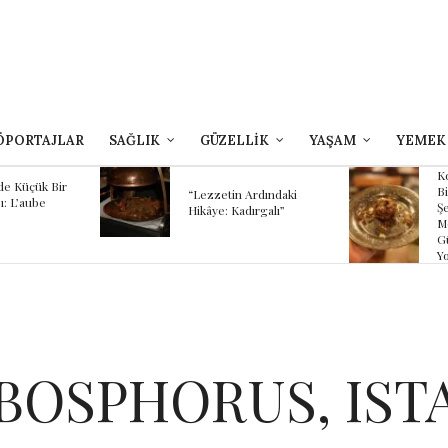
ÖPORTAJLAR
SAĞLIK
GÜZELLİK
YAŞAM
YEMEK
Ko
de Küçük Bir
Bi
“Lezzetin Ardındaki
ı: L’aube
Şe
Hikâye: Kadırgalı”
M
G
Yo
BOSPHORUS, IST