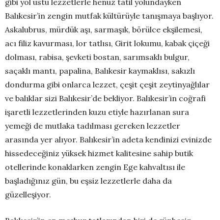
gibi yol üstü lezzetlerle henüz tatil yolundayken
Balıkesir’in zengin mutfak kültürüyle tanışmaya başlıyor.
Askalubrus, mürdük aşı, sarmaşık, börülce ekşilemesi,
acı filiz kavurması, lor tatlısı, Girit lokumu, kabak çiçeği
dolması, rabisa, şevketi bostan, sarımsaklı bulgur,
saçaklı mantı, papalina, Balıkesir kaymaklısı, sakızlı
dondurma gibi onlarca lezzet, çeşit çeşit zeytinyağlılar
ve balıklar sizi Balıkesir’de bekliyor. Balıkesir’in coğrafi
işaretli lezzetlerinden kuzu etiyle hazırlanan sura
yemeği de mutlaka tadılması gereken lezzetler
arasında yer alıyor. Balıkesir’in adeta kendinizi evinizde
hissedeceğiniz yüksek hizmet kalitesine sahip butik
otellerinde konaklarken zengin Ege kahvaltısı ile
başladığınız gün, bu eşsiz lezzetlerle daha da
güzelleşiyor.