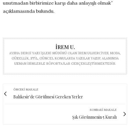
unutmadan birbirimize karşı daha anlayışlı olmak”
açıklamasında bulundu.
İREM U.
AYSHA DERGI YAZI İŞLERI MÜDÜRÜ OLAN İREM ULUERCIYES, MODA,
GÜZELLIK, STIL, GÜNCEL KONULARDA YAZILAR YAZIP, ALANINDA
UZMAN ISIMLERLE RÖPORTAJLAR GERÇEKLEŞTIRMEKTEDIR.
ÖNCEKI MAKALE
Balıkesir'de Görülmesi Gereken Yerler
SONRAKI MAKALE
Şık Görünmenin 5 Kuralı