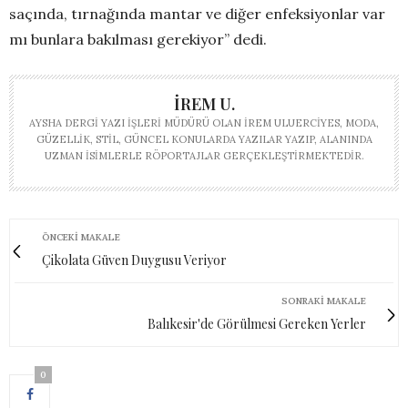
saçında, tırnağında mantar ve diğer enfeksiyonlar var
mı bunlara bakılması gerekiyor” dedi.
İREM U.
AYSHA DERGI YAZI İŞLERI MÜDÜRÜ OLAN İREM ULUERCIYES, MODA,
GÜZELLIK, STIL, GÜNCEL KONULARDA YAZILAR YAZIP, ALANINDA
UZMAN ISIMLERLE RÖPORTAJLAR GERÇEKLEŞTIRMEKTEDIR.
ÖNCEKI MAKALE
Çikolata Güven Duygusu Veriyor
SONRAKI MAKALE
Balıkesir'de Görülmesi Gereken Yerler
0