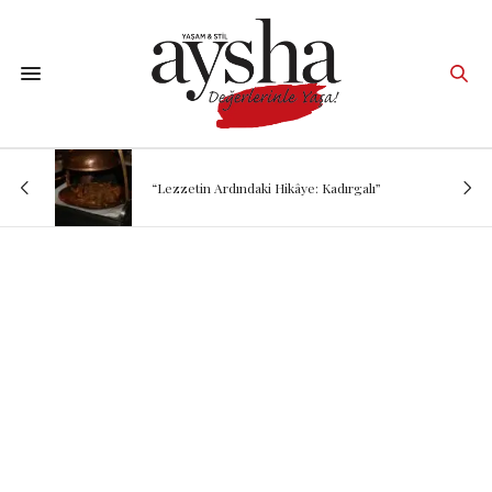
“Lezzetin Ardındaki Hikâye: Kadırgalı”