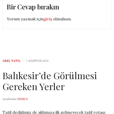
Bir Cevap bırakın
Yorum yazmak için
giriş
olmalısın.
GEZI
,
TATIL
7 AĞUSTOS 2020
Balıkesir’de Görülmesi
Gereken Yerler
tarafından
İREM U.
Tatil dediğimiz de aklımıza ilk gelmeyecek tatil rotası