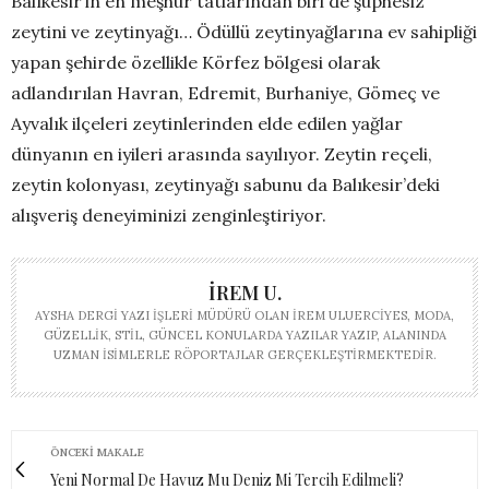
Balıkesir’in en meşhur tatlarından biri de şüphesiz
zeytini ve zeytinyağı… Ödüllü zeytinyağlarına ev sahipliği
yapan şehirde özellikle Körfez bölgesi olarak
adlandırılan Havran, Edremit, Burhaniye, Gömeç ve
Ayvalık ilçeleri zeytinlerinden elde edilen yağlar
dünyanın en iyileri arasında sayılıyor. Zeytin reçeli,
zeytin kolonyası, zeytinyağı sabunu da Balıkesir’deki
alışveriş deneyiminizi zenginleştiriyor.
İREM U.
AYSHA DERGI YAZI İŞLERI MÜDÜRÜ OLAN İREM ULUERCIYES, MODA,
GÜZELLIK, STIL, GÜNCEL KONULARDA YAZILAR YAZIP, ALANINDA
UZMAN ISIMLERLE RÖPORTAJLAR GERÇEKLEŞTIRMEKTEDIR.
ÖNCEKI MAKALE
Yeni Normal De Havuz Mu Deniz Mi Tercih Edilmeli?