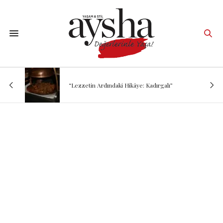
“Lezzetin Ardındaki Hikâye: Kadırgalı”