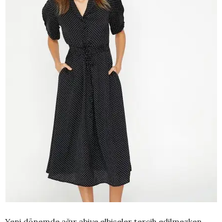
Yeni dönemde ağır abiye elbiseler tercih edilmezken,