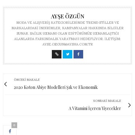
AYŞE ÖZGÜN
MODA VE ALIŞVERIŞ KATEGORILERINDE TREND STILLER VE
MARKALARDAKI INDIRIMLER, KAMPANYALAR HAKKINDA BILGILER
SUNAR. SAĞLIK UZMANI OLAN EDITÖRÜMÜZ UZMANLAŞTIĞI
ALANLARDA FARKINDALIK YARATMAYI HEDEFLIYOR. İLETIŞIM:
AYSE.OZGUN@AYSHA.COM.TR
ÖNCEKI MAKALE
2020 Koton Abiye Modelleri Şık ve Ekonomik
SONRAKI MAKALE
A Vitamini İçeren Yiyecekler
0