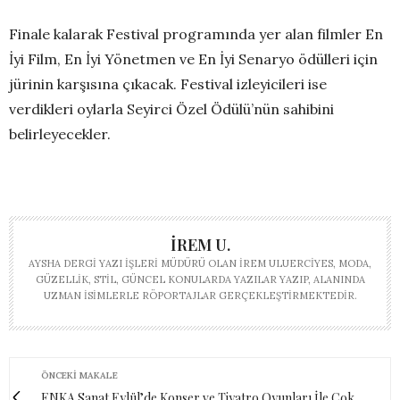
Finale kalarak Festival programında yer alan filmler En
İyi Film, En İyi Yönetmen ve En İyi Senaryo ödülleri için
jürinin karşısına çıkacak. Festival izleyicileri ise
verdikleri oylarla Seyirci Özel Ödülü’nün sahibini
belirleyecekler.
İREM U.
AYSHA DERGI YAZI İŞLERI MÜDÜRÜ OLAN İREM ULUERCIYES, MODA,
GÜZELLIK, STIL, GÜNCEL KONULARDA YAZILAR YAZIP, ALANINDA
UZMAN ISIMLERLE RÖPORTAJLAR GERÇEKLEŞTIRMEKTEDIR.
ÖNCEKI MAKALE
ENKA Sanat Eylül’de Konser ve Tiyatro Oyunları İle Çok