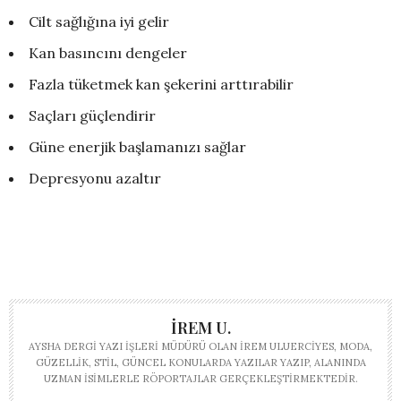
Cilt sağlığına iyi gelir
Kan basıncını dengeler
Fazla tüketmek kan şekerini arttırabilir
Saçları güçlendirir
Güne enerjik başlamanızı sağlar
Depresyonu azaltır
İREM U.
AYSHA DERGI YAZI İŞLERI MÜDÜRÜ OLAN İREM ULUERCIYES, MODA,
GÜZELLIK, STIL, GÜNCEL KONULARDA YAZILAR YAZIP, ALANINDA
UZMAN ISIMLERLE RÖPORTAJLAR GERÇEKLEŞTIRMEKTEDIR.