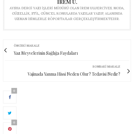
İREM U.
AYSHA DERGI YAZI İŞLERI MÜDÜRÜ OLAN İREM ULUERCIYES, MODA,
GÜZELLIK, STIL, GÜNCEL KONULARDA YAZILAR YAZIP, ALANINDA
UZMAN ISIMLERLE RÖPORTAJLAR GERÇEKLEŞTIRMEKTEDIR.
ÖNCEKI MAKALE
Yaz Meyvelerinin Sağlığa Faydaları
SONRAKI MAKALE
Vajinada Yanma Hissi Neden Olur? Tedavisi Nedir?
0
0