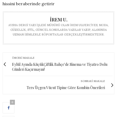
hissini beraberinde getirir
İREM U.
AYSHA DERGI YAZI İŞLERI MÜDÜRÜ OLAN İREM ULUERCIYES, MODA,
GÜZELLIK, STIL, GÜNCEL KONULARDA YAZILAR YAZIP, ALANINDA
UZMAN ISIMLERLE RÖPORTAJLAR GERÇEKLEŞTIRMEKTEDIR.
ÖNCEKI MAKALE
Eylül Ayında KüçükÇiftlik Bahçe'de Sinema ve Tiyatro Dolu
Günleri Kaçırmayın!
SONRAKI MAKALE
Ters Üçgen Vücut Tipine Göre Kombin Önerileri
0