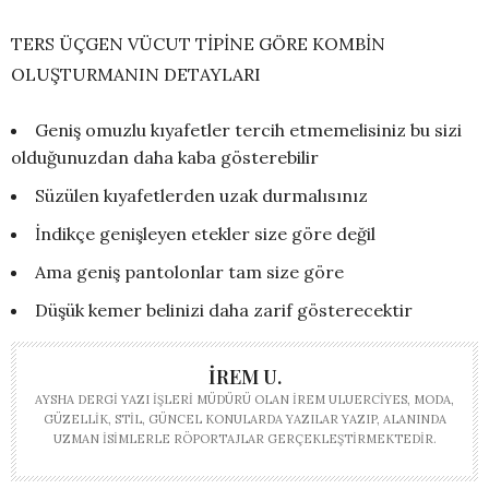
TERS ÜÇGEN VÜCUT TİPİNE GÖRE KOMBİN
OLUŞTURMANIN DETAYLARI
Geniş omuzlu kıyafetler tercih etmemelisiniz bu sizi
olduğunuzdan daha kaba gösterebilir
Süzülen kıyafetlerden uzak durmalısınız
İndikçe genişleyen etekler size göre değil
Ama geniş pantolonlar tam size göre
Düşük kemer belinizi daha zarif gösterecektir
İREM U.
AYSHA DERGI YAZI İŞLERI MÜDÜRÜ OLAN İREM ULUERCIYES, MODA,
GÜZELLIK, STIL, GÜNCEL KONULARDA YAZILAR YAZIP, ALANINDA
UZMAN ISIMLERLE RÖPORTAJLAR GERÇEKLEŞTIRMEKTEDIR.