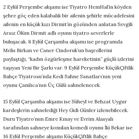
2 Eylül Perşembe akşamı ise Tiyatro HemHal’in köyden
şehre göç eden kalabalık bir ailenin şehirle mücadelesini
ailenin en küçük kızı Dirmit’in gözünden anlatan Sevgili
Arsız Ölüm Dirmit adlı oyunu tiyatro severlerle
buluşacak. 8 Eylül Çarşamba akşamı ise programda
Melis Birkan ve Caner Cindoruk’un başrollerini
paylaştığı, “kadın özgürleşme hareketinin” güçlü izlerini
taşıyan Yeni Bir Şarkı var. 9 Eylül Perşembe KüçükÇiftlik
Bahçe Tiyatrosu’nda Kedi Sahne Sanatları’nın yeni
oyunu Çamlıca’nın Üç Gülü sahnelenecek.
15 Eylül Çarşamba akşamı ise Süheyl ve Behzat Uygur
kardeşlerin sahnelediği Hey Gidi Günler izlenebilecek.
Duru Tiyatro’nun Emre Kınay ve Evrim Alasyalı
tarafından sahneye konulan komedi oyunu İki Bekar ise
16 Eylül Perşembe akşamı KüçükÇiftlik Bahçe