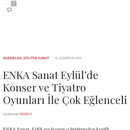
0
HABERLER
,
KÜLTÜR SANAT
12 AĞUSTOS 2021
ENKA Sanat Eylül’de
Konser ve Tiyatro
Oyunları İle Çok Eğlenceli
tarafından
İREM U.
ENKA Sanat, Eylül ayı boyunca birbirinden keyifli