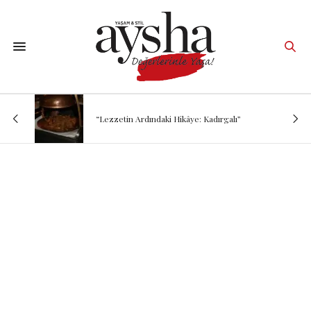
“Lezzetin Ardındaki Hikâye: Kadırgalı”