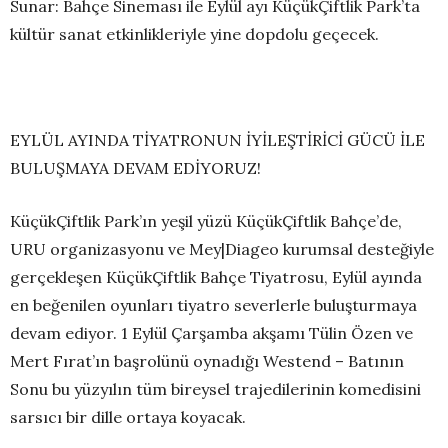
Sunar: Bahçe Sineması ile Eylül ayı KüçükÇiftlik Park’ta
kültür sanat etkinlikleriyle yine dopdolu geçecek.
EYLÜL AYINDA TİYATRONUN İYİLEŞTİRİCİ GÜCÜ İLE
BULUŞMAYA DEVAM EDİYORUZ!
KüçükÇiftlik Park’ın yeşil yüzü KüçükÇiftlik Bahçe’de,
URU organizasyonu ve Mey|Diageo kurumsal desteğiyle
gerçekleşen KüçükÇiftlik Bahçe Tiyatrosu, Eylül ayında
en beğenilen oyunları tiyatro severlerle buluşturmaya
devam ediyor. 1 Eylül Çarşamba akşamı Tülin Özen ve
Mert Fırat’ın başrolünü oynadığı Westend – Batının
Sonu bu yüzyılın tüm bireysel trajedilerinin komedisini
sarsıcı bir dille ortaya koyacak.