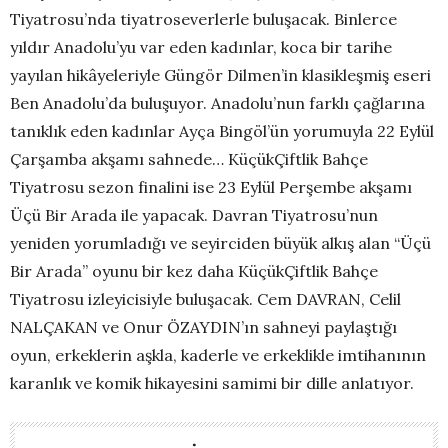
Tiyatrosu’nda tiyatroseverlerle buluşacak. Binlerce
yıldır Anadolu’yu var eden kadınlar, koca bir tarihe
yayılan hikâyeleriyle Güngör Dilmen’in klasikleşmiş eseri
Ben Anadolu’da buluşuyor. Anadolu’nun farklı çağlarına
tanıklık eden kadınlar Ayça Bingöl’ün yorumuyla 22 Eylül
Çarşamba akşamı sahnede… KüçükÇiftlik Bahçe
Tiyatrosu sezon finalini ise 23 Eylül Perşembe akşamı
Üçü Bir Arada ile yapacak. Davran Tiyatrosu’nun
yeniden yorumladığı ve seyirciden büyük alkış alan “Üçü
Bir Arada” oyunu bir kez daha KüçükÇiftlik Bahçe
Tiyatrosu izleyicisiyle buluşacak. Cem DAVRAN, Celil
NALÇAKAN ve Onur ÖZAYDIN’ın sahneyi paylaştığı
oyun, erkeklerin aşkla, kaderle ve erkeklikle imtihanının
karanlık ve komik hikayesini samimi bir dille anlatıyor.