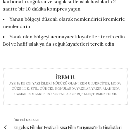
karbonatlı soğuk su ve soğuk sütle ıslak havlularla 2
saatte bir 10 dakika kompres yapın
Yanan bölgeyi düzenli olarak nemlendirici kremlerle
nemlendirin
Yanık olan bölgeyi acımayacak kıyafetler tercih edin.
Bol ve hafif ıslak ya da soğuk kıyafetleri tercih edin
İREM U.
AYSHA DERGI YAZI İŞLERI MÜDÜRÜ OLAN İREM ULUERCIYES, MODA,
GÜZELLIK, STIL, GÜNCEL KONULARDA YAZILAR YAZIP, ALANINDA
UZMAN ISIMLERLE RÖPORTAJLAR GERÇEKLEŞTIRMEKTEDIR.
ÖNCEKI MAKALE
Engelsiz Filmler Festivali Kısa Film Yarışması'nda Finalistleri