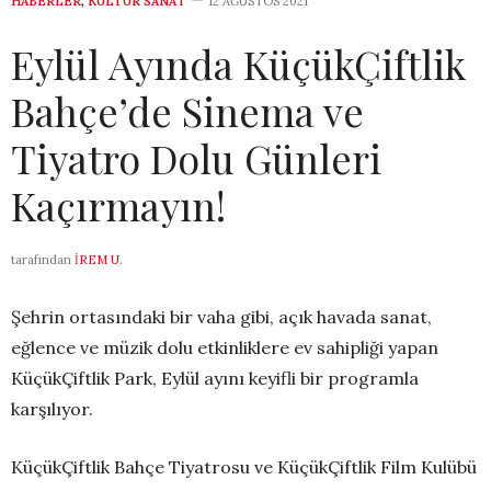
HABERLER
,
KÜLTÜR SANAT
12 AĞUSTOS 2021
Eylül Ayında KüçükÇiftlik
Bahçe’de Sinema ve
Tiyatro Dolu Günleri
Kaçırmayın!
tarafından
İREM U.
Şehrin ortasındaki bir vaha gibi, açık havada sanat,
eğlence ve müzik dolu etkinliklere ev sahipliği yapan
KüçükÇiftlik Park, Eylül ayını keyifli bir programla
karşılıyor.
KüçükÇiftlik Bahçe Tiyatrosu ve KüçükÇiftlik Film Kulübü