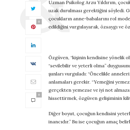
Uzman Psikolog Arzu Yıldırım, çocukla
uzak durulması gerektiğini söyledi. 
çocukların anne-babalarını rol model
0
edildiğini vurgulayarak, özsaygı ve ö
Özgüven, “kişinin kendisine yönelik o
“sevilebilir ve yeterli olma” duygus
şunları vurguladı: “Öncelikle anneler
anlamaları gerekir. “Yemeğini yemezs
gerçekten yemezse ve iyi not almazs
0
hissettirmek, özgüven gelişiminin kili
Diğer boyut, çocuğun kendisini yeterl
inancıdır.” Bu ise çocuğun amaç belir