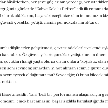
r büyürlerken, her şeye güçlerinin yeteceği, her istedikleri
Geçtiğimiz günlerde “Kahve Kokulu Defter” adlı ilk romanı 
 olarak aldıklarını, başarabileceğimize olan inancımızın bi
zgüvenli çocuklar yetiştirmenin püf noktalarını aktardı.
lumlu düşünceler geliştirmesi, çevresindekilerle ve kendisiy
unu barındırır. Özgüveni yüksek çocuklar yetiştirmenin öne
in, çocukları hangi yaşta olursa olsun onlara “koşulsuz olan
en seni sevmem; sınavdan iyi not alırsan seninle gurur duya
a sevmeyecek olduğumuz mu? Seveceğiz; O bunu bilecek mi?
t noktası.
i hissetmesidir. Yani “belli bir performansa ulaşmak için g
lemesini, emek harcamasını, başarısızlıkla karşılaştığında m