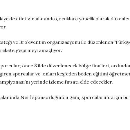
ürkiye’de atletizm alanında çocuklara yönelik olarak düzenlen
yor.
teği ve Bro’event in organizasyonu ile düzenlenen ‘Türkiye’
arekete geçirmeyi amaçlıyor.
rcular; önce 8 ilde düzenlenecek bölge finalleri, ardından
e giren sporcular ve onları keşfeden beden eğitimi öğretm
mpiyonası’nı yerinde izleme fırsatı elde edecekler.
k alanında Nerf sponsorluğunda genç sporcularımız için birbir