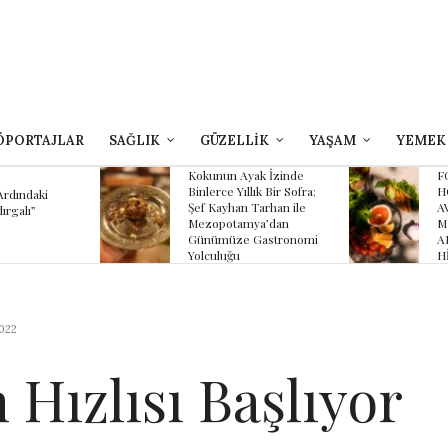
ÖPORTAJLAR
SAĞLIK
GÜZELLİK
YAŞAM
YEMEK
yak İzinde
FOUR SEASONS
B
llık Bir Sofra:
HOTEL SULTANAHMET
Z
 Tarhan ile
AVLU’NUN YAZ
K
mya’dan
MENÜSÜNDE
K
 Gastronomi
ANADOLU’NUN
HİKÂYESİ
022
 Hızlısı Başlıyor