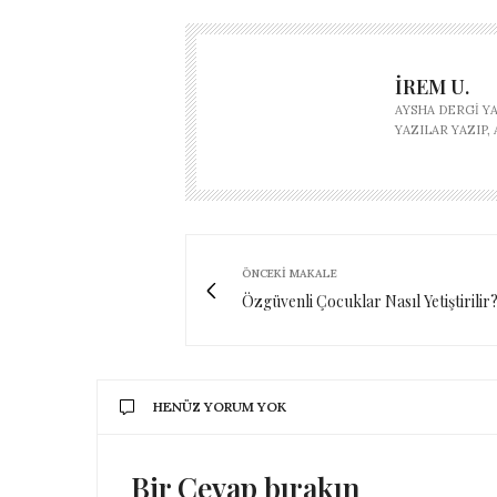
İREM U.
AYSHA DERGI Y
YAZILAR YAZIP
ÖNCEKI MAKALE
Özgüvenli Çocuklar Nasıl Yetiştirilir
HENÜZ YORUM YOK
Bir Cevap bırakın