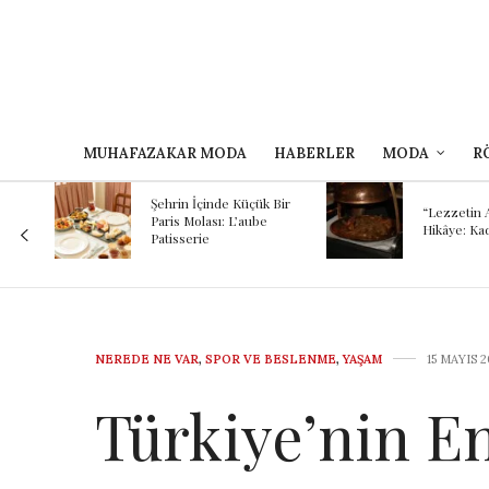
MUHAFAZAKAR MODA
HABERLER
MODA
R
Kokunun A
 Bir
Binlerce Yı
“Lezzetin Ardındaki
Şef Kayhan
Hikâye: Kadırgalı”
Mezopota
Günümüze
Yolculuğu
NEREDE NE VAR
,
SPOR VE BESLENME
,
YAŞAM
15 MAYIS 2
Türkiye’nin En