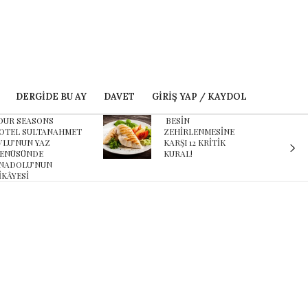
DERGIDE BU AY
DAVET
GIRIŞ YAP / KAYDOL
ESİN
Karnaval’dan geçmişe
EHİRLENMESİNE
davet eden yeni
ARŞI 12 KRİTİK
podcast serisi: Ayşegül
URAL!
Aldinç ile O Zaman