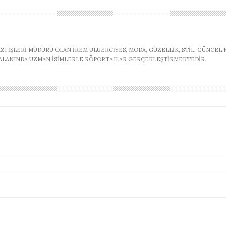
AZI İŞLERI MÜDÜRÜ OLAN İREM ULUERCIYES, MODA, GÜZELLIK, STIL, GÜNCEL
, ALANINDA UZMAN ISIMLERLE RÖPORTAJLAR GERÇEKLEŞTIRMEKTEDIR.
?