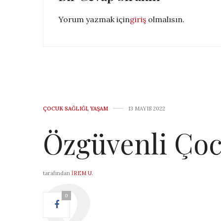
Yorum yazmak için
giriş
olmalısın.
ÇOCUK SAĞLIĞI
,
YAŞAM
13 MAYIS 2022
Özgüvenli Çocu
tarafından
İREM U.
0