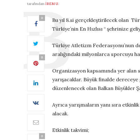
tarafından
İREM U.
0
Bu yıl 8.si gerçekleştirilecek olan T
Türkiye’nin En Hızlısı “ şehrinize geli
Türkiye Atletizm Federasyonu’nun des
aralığındaki milyonlarca sporcuyu h
0
Organizasyon kapsamında yer alan spo
yarışacaklar. Büyük finalde derecey
düzenlenecek olan Balkan Büyükler Şa
Ayrıca yarışmaların yanı sıra etkinli
alacak.
Etkinlik takvimi;
0