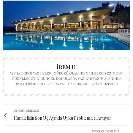
İREM U.
AYSHA DERGI YAZI İŞLERI MÜDÜRÜ OLAN İREM ULUERCIYES, MODA,
GÜZELLIK, STIL, GÜNCEL KONULARDA YAZILAR YAZIP, ALANINDA
UZMAN ISIMLERLE RÖPORTAJLAR GERÇEKLEŞTIRMEKTEDIR.
ÖNCEKI MAKALE
Hamileliğin Son Üç Ayında Uyku Problemleri Artıyor
SONRAKI MAKALE