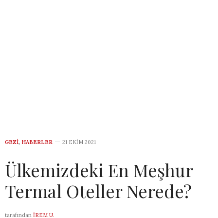
GEZI
,
HABERLER
21 EKIM 2021
Ülkemizdeki En Meşhur
Termal Oteller Nerede?
tarafından
İREM U.