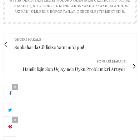
AYSHA DERGI YAZI İŞLERI MÜDÜRÜ OLAN İREM ULUERCIYES, MODA,
GÜZELLIK, STIL, GÜNCEL KONULARDA YAZILAR YAZIP, ALANINDA
UZMAN ISIMLERLE RÖPORTAJLAR GERÇEKLEŞTIRMEKTEDIR.
ÖNCEKI MAKALE
Sonbaharda Cildinize Yatırım Yapın!
SONRAKI MAKALE
Hamileliğin Son Üç Ayında Uyku Problemleri Artıyor
0
0