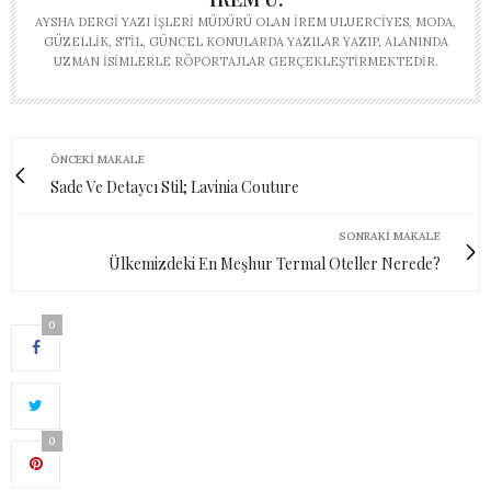
AYSHA DERGI YAZI İŞLERI MÜDÜRÜ OLAN İREM ULUERCIYES, MODA,
GÜZELLIK, STIL, GÜNCEL KONULARDA YAZILAR YAZIP, ALANINDA
UZMAN ISIMLERLE RÖPORTAJLAR GERÇEKLEŞTIRMEKTEDIR.
ÖNCEKI MAKALE
Sade Ve Detaycı Stil; Lavinia Couture
SONRAKI MAKALE
Ülkemizdeki En Meşhur Termal Oteller Nerede?
0
0