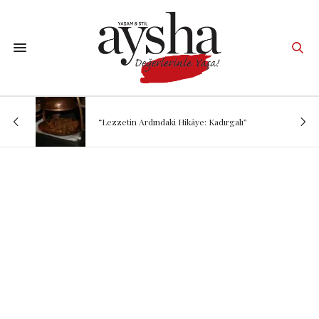
“Lezzetin Ardındaki Hikâye: Kadırgalı”