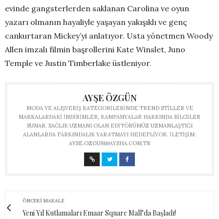
evinde gangsterlerden saklanan Carolina ve oyun
yazarı olmanın hayaliyle yaşayan yakışıklı ve genç
cankurtaran Mickey’yi anlatıyor. Usta yönetmen Woody
Allen imzalı filmin başrollerini Kate Winslet, Juno
Temple ve Justin Timberlake üstleniyor.
AYŞE ÖZGÜN
MODA VE ALIŞVERIŞ KATEGORILERINDE TREND STILLER VE
MARKALARDAKI INDIRIMLER, KAMPANYALAR HAKKINDA BILGILER
SUNAR. SAĞLIK UZMANI OLAN EDITÖRÜMÜZ UZMANLAŞTIĞI
ALANLARDA FARKINDALIK YARATMAYI HEDEFLIYOR. İLETIŞIM:
AYSE.OZGUN@AYSHA.COM.TR
ÖNCEKI MAKALE
Yeni Yıl Kutlamaları Emaar Square Mall’da Başladı!