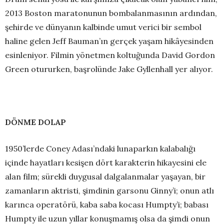
2013 Boston maratonunun bombalanmasının ardından,
şehirde ve dünyanın kalbinde umut verici bir sembol
haline gelen Jeff Bauman’ın gerçek yaşam hikâyesinden
esinleniyor. Filmin yönetmen koltuğunda David Gordon
Green otururken, başrolünde Jake Gyllenhall yer alıyor.
DÖNME DOLAP
1950’lerde Coney Adası’ndaki lunaparkın kalabalığı
içinde hayatları kesişen dört karakterin hikayesini ele
alan film; sürekli duygusal dalgalanmalar yaşayan, bir
zamanların aktristi, şimdinin garsonu Ginny’i; onun atlı
karınca operatörü, kaba saba kocası Humpty’i; babası
Humpty ile uzun yıllar konuşmamış olsa da şimdi onun