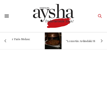
“Lezzetin Ardındaki Hikâye: Kadırgalı”