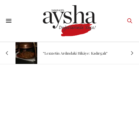
“Lezzetin Ardındaki Hikâye: Kadırgalı”