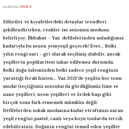
tarafından
İREM U.
Silüetler ve kıyafetlerdeki detaylar trendleri
şekillendirirken, renkler ise sezonun modunu
belirliyor. İlkbahar – Yaz defilelerinden anladığımız
kadarıyla bu sezon yemyeşil geçecek! Evet… Belki
yılın rengi sarı – gri olarak seçilmiş olabilir, ancak
yeşillerin popülaritesi inkar edilemez durumda.
Belki doğa özleminden belki sadece yeşil renginin
yarattığı ferah histen… Yaz 2021’de yeşilin her tonu
moda! Geçtiğimiz sezonlarda gördüğümüz lime ve
nane yeşilleri, neon yeşilleri ve ördek başı gibi
birçok tonu fark etmemek mümkün değil.
Defilelerden sokak modasına kadar etrafımızı saran
yeşil rengini pastel, canlı veya koyu tonlarda tercih
edebilirsiniz. Doğanın rengini temsil eden yeşiller