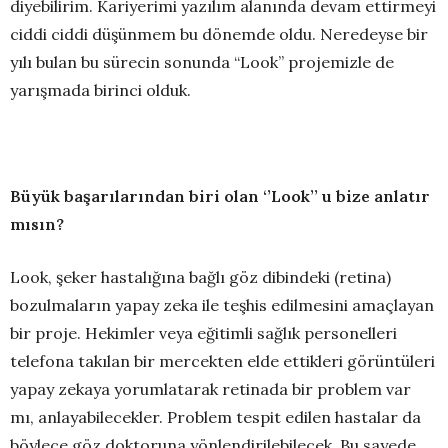
diyebilirim. Kariyerimi yazılım alanında devam ettirmeyi
ciddi ciddi düşünmem bu dönemde oldu. Neredeyse bir
yılı bulan bu sürecin sonunda “Look” projemizle de
yarışmada birinci olduk.
Büyük başarılarından biri olan ‘’Look’’ u bize anlatır
mısın?
Look, şeker hastalığına bağlı göz dibindeki (retina)
bozulmaların yapay zeka ile teşhis edilmesini amaçlayan
bir proje. Hekimler veya eğitimli sağlık personelleri
telefona takılan bir mercekten elde ettikleri görüntüleri
yapay zekaya yorumlatarak retinada bir problem var
mı, anlayabilecekler. Problem tespit edilen hastalar da
böylece göz doktoruna yönlendirilebilecek. Bu sayede