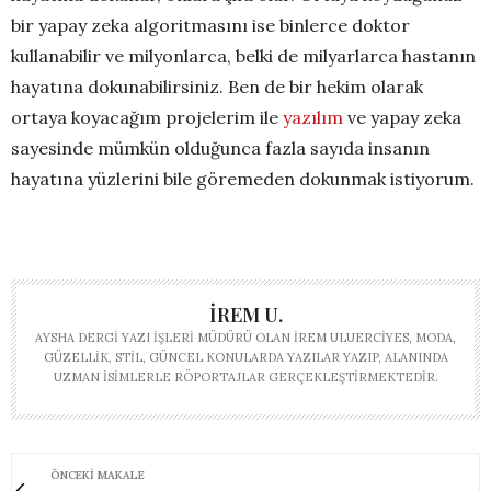
bir yapay zeka algoritmasını ise binlerce doktor
kullanabilir ve milyonlarca, belki de milyarlarca hastanın
hayatına dokunabilirsiniz. Ben de bir hekim olarak
ortaya koyacağım projelerim ile
yazılım
ve yapay zeka
sayesinde mümkün olduğunca fazla sayıda insanın
hayatına yüzlerini bile göremeden dokunmak istiyorum.
İREM U.
AYSHA DERGI YAZI İŞLERI MÜDÜRÜ OLAN İREM ULUERCIYES, MODA,
GÜZELLIK, STIL, GÜNCEL KONULARDA YAZILAR YAZIP, ALANINDA
UZMAN ISIMLERLE RÖPORTAJLAR GERÇEKLEŞTIRMEKTEDIR.
ÖNCEKI MAKALE