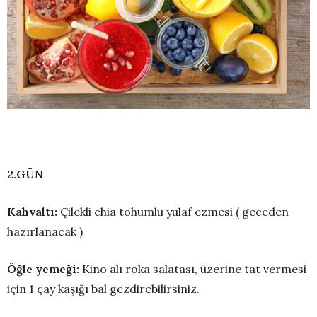
2.G
Ü
N
Kahvaltı:
Çilekli chia tohumlu yulaf ezmesi ( geceden
hazırlanacak )
Öğle yemeğ
i:
Kino alı roka salatası, üzerine tat vermesi
için 1 çay kaşığı bal gezdirebilirsiniz.