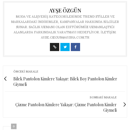
AYŞE ÖZGÜN
MODA VE ALIŞVERIŞ KATEGORILERINDE TREND STILLER VE
MARKALARDAKI INDIRIMLER, KAMPANYALAR HAKKINDA BILGILER
SUNAR. SAĞLIK UZMANI OLAN EDITÖRÜMÜZ UZMANLAŞTIĞI
ALANLARDA FARKINDALIK YARATMAYI HEDEFLIYOR. İLETIŞIM:
AYSE.OZGUN@AYSHA.COM.TR
ÖNCEKI MAKALE
Bilek Pantolon Kimlere Yakışır: Bilek Boy Pantolon Kimler
Giymeli
SONRAKI MAKALE
Çizme Pantolon Kimlere Yakışır: Çizme Pantolon Kimler
Giymeli
0