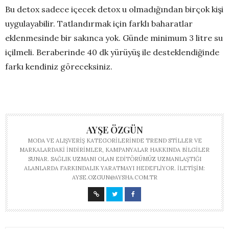
Bu detox sadece içecek detox u olmadığından birçok kişi
uygulayabilir. Tatlandırmak için farklı baharatlar
eklenmesinde bir sakınca yok. Günde minimum 3 litre su
içilmeli. Beraberinde 40 dk yürüyüş ile desteklendiğinde
farkı kendiniz göreceksiniz.
AYŞE ÖZGÜN
MODA VE ALIŞVERIŞ KATEGORILERINDE TREND STILLER VE
MARKALARDAKI INDIRIMLER, KAMPANYALAR HAKKINDA BILGILER
SUNAR. SAĞLIK UZMANI OLAN EDITÖRÜMÜZ UZMANLAŞTIĞI
ALANLARDA FARKINDALIK YARATMAYI HEDEFLIYOR. İLETIŞIM:
AYSE.OZGUN@AYSHA.COM.TR