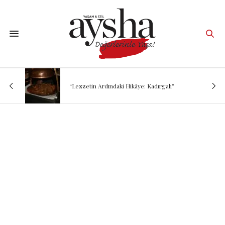
“Lezzetin Ardındaki Hikâye: Kadırgalı”