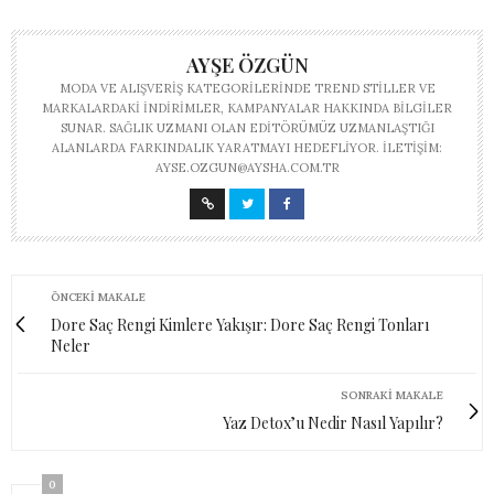
AYŞE ÖZGÜN
MODA VE ALIŞVERIŞ KATEGORILERINDE TREND STILLER VE
MARKALARDAKI INDIRIMLER, KAMPANYALAR HAKKINDA BILGILER
SUNAR. SAĞLIK UZMANI OLAN EDITÖRÜMÜZ UZMANLAŞTIĞI
ALANLARDA FARKINDALIK YARATMAYI HEDEFLIYOR. İLETIŞIM:
AYSE.OZGUN@AYSHA.COM.TR
ÖNCEKI MAKALE
Dore Saç Rengi Kimlere Yakışır: Dore Saç Rengi Tonları
Neler
SONRAKI MAKALE
Yaz Detox’u Nedir Nasıl Yapılır?
0