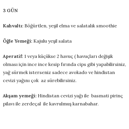
3 G
Ü
N
Kahvaltı:
Böğürtlen, yeşil elma ve salatalık smoothie
Öğle Yemeğ
i:
Kajulu yeşil salata
Aperatif:
1 veya küçükse 2 havuç ( havuçları değişik
olması için ince ince kesip fırında cips gibi yapabilirsiniz,
yağ sürmek isterseniz sadece avokado ve hindistan
cevizi yağını çok az sürebilirsiniz.
Akşam yemeği:
Hindistan cevizi yağı ile basmati pirinç
pilavı ile zerdeçal ile kavrulmuş karnabahar.