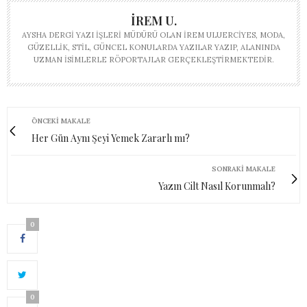
İREM U.
AYSHA DERGI YAZI İŞLERI MÜDÜRÜ OLAN İREM ULUERCIYES, MODA,
GÜZELLIK, STIL, GÜNCEL KONULARDA YAZILAR YAZIP, ALANINDA
UZMAN ISIMLERLE RÖPORTAJLAR GERÇEKLEŞTIRMEKTEDIR.
ÖNCEKI MAKALE
Her Gün Aynı Şeyi Yemek Zararlı mı?
SONRAKI MAKALE
Yazın Cilt Nasıl Korunmalı?
0
0