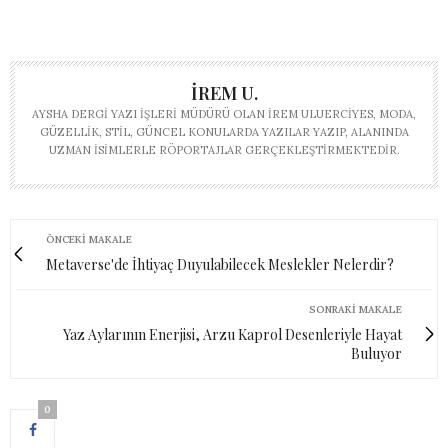
İREM U.
AYSHA DERGI YAZI İŞLERI MÜDÜRÜ OLAN İREM ULUERCIYES, MODA,
GÜZELLIK, STIL, GÜNCEL KONULARDA YAZILAR YAZIP, ALANINDA
UZMAN ISIMLERLE RÖPORTAJLAR GERÇEKLEŞTIRMEKTEDIR.
ÖNCEKI MAKALE
Metaverse'de İhtiyaç Duyulabilecek Meslekler Nelerdir?
SONRAKI MAKALE
Yaz Aylarının Enerjisi, Arzu Kaprol Desenleriyle Hayat
Buluyor
0