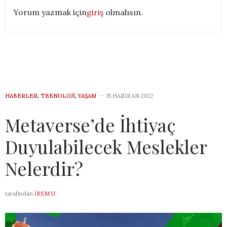
Yorum yazmak için
giriş
olmalısın.
HABERLER
,
TEKNOLOJI
,
YAŞAM
15 HAZIRAN 2022
Metaverse’de İhtiyaç
Duyulabilecek Meslekler
Nelerdir?
tarafından
İREM U.