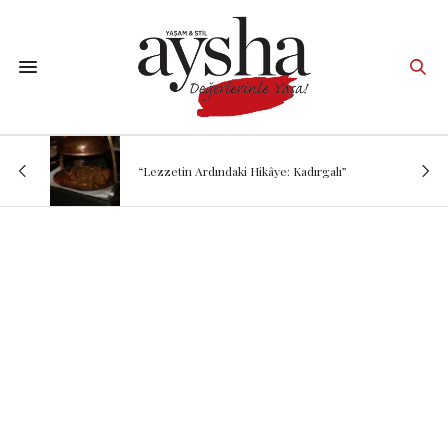
“Lezzetin Ardındaki Hikâye: Kadırgalı”