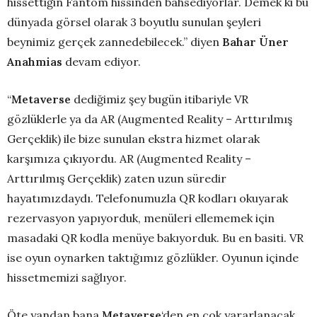
hissettiğin Fantom hissinden bahsediyorlar. Demek ki bu
dünyada görsel olarak 3 boyutlu sunulan şeyleri
beynimiz gerçek zannedebilecek.” diyen
Bahar Üner
Anahmias
devam ediyor.
“
Metaverse
dediğimiz şey bugün itibariyle VR
gözlüklerle ya da AR (Augmented Reality – Arttırılmış
Gerçeklik) ile bize sunulan ekstra hizmet olarak
karşımıza çıkıyordu. AR (Augmented Reality –
Arttırılmış Gerçeklik) zaten uzun süredir
hayatımızdaydı. Telefonumuzla QR kodları okuyarak
rezervasyon yapıyorduk, menüleri ellememek için
masadaki QR kodla menüye bakıyorduk. Bu en basiti. VR
ise oyun oynarken taktığımız gözlükler. Oyunun içinde
hissetmemizi sağlıyor.
Öte yandan bana
Metaverse
‘den en çok yararlanacak