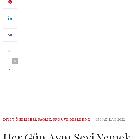
0
DIYET ÖNERILERI
,
SAĞLIK
,
SPOR VE BESLENME
15 HAZIRAN 2022
Her Gün Aynı Şeyi Yemek