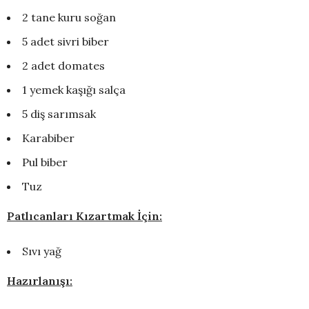
2 tane kuru soğan
5 adet sivri biber
2 adet domates
1 yemek kaşığı salça
5 diş sarımsak
Karabiber
Pul biber
Tuz
Patlıcanları Kızartmak İçin:
Sıvı yağ
Hazırlanışı: