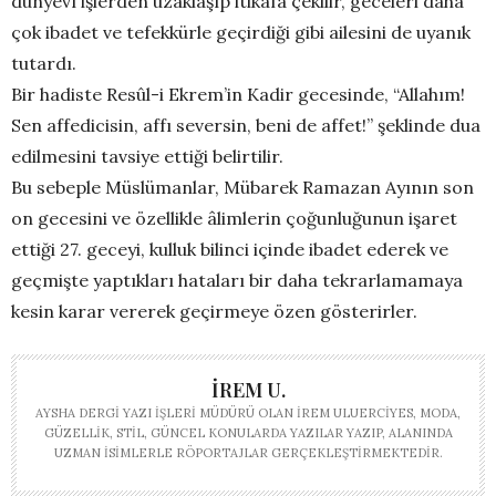
dünyevî işlerden uzaklaşıp itikâfa çekilir, geceleri daha
çok ibadet ve tefekkürle geçirdiği gibi ailesini de uyanık
tutardı.
Bir hadiste Resûl-i Ekrem’in Kadir gecesinde, “Allahım!
Sen affedicisin, affı seversin, beni de affet!” şeklinde dua
edilmesini tavsiye ettiği belirtilir.
Bu sebeple Müslümanlar, Mübarek Ramazan Ayının son
on gecesini ve özellikle âlimlerin çoğunluğunun işaret
ettiği 27. geceyi, kulluk bilinci içinde ibadet ederek ve
geçmişte yaptıkları hataları bir daha tekrarlamamaya
kesin karar vererek geçirmeye özen gösterirler.
İREM U.
AYSHA DERGI YAZI İŞLERI MÜDÜRÜ OLAN İREM ULUERCIYES, MODA,
GÜZELLIK, STIL, GÜNCEL KONULARDA YAZILAR YAZIP, ALANINDA
UZMAN ISIMLERLE RÖPORTAJLAR GERÇEKLEŞTIRMEKTEDIR.