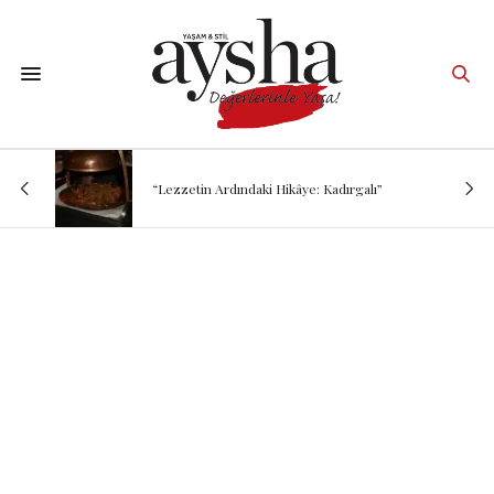
“Lezzetin Ardındaki Hikâye: Kadırgalı”