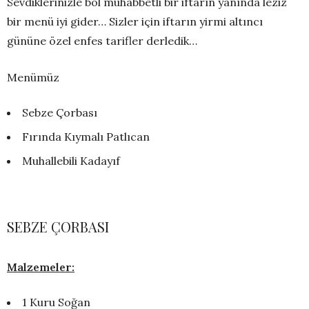
Sevdiklerinizle bol muhabbetli bir iftarın yanında leziz
bir menü iyi gider… Sizler için iftarın yirmi altıncı
gününe özel enfes tarifler derledik…
Menümüz
Sebze Çorbası
Fırında Kıymalı Patlıcan
Muhallebili Kadayıf
SEBZE ÇORBASI
Malzemeler:
1 Kuru Soğan