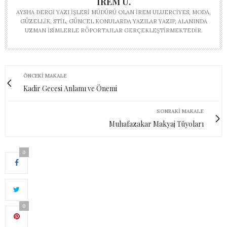
İREM U.
AYSHA DERGI YAZI İŞLERI MÜDÜRÜ OLAN İREM ULUERCIYES, MODA,
GÜZELLIK, STIL, GÜNCEL KONULARDA YAZILAR YAZIP, ALANINDA
UZMAN ISIMLERLE RÖPORTAJLAR GERÇEKLEŞTIRMEKTEDIR.
ÖNCEKI MAKALE
Kadir Gecesi Anlamı ve Önemi
SONRAKI MAKALE
Muhafazakar Makyaj Tüyoları
0
0