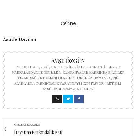
Celine
Asude Davran
AYŞE ÖZGÜN
MODA VE ALIŞVERIŞ KATEGORILERINDE TREND STILLER VE
MARKALARDAKI INDIRIMLER, KAMPANYALAR HAKKINDA BILGILER
SUNAR. SAĞLIK UZMANI OLAN EDITÖRÜMÜZ UZMANLAŞTIĞI
ALANLARDA FARKINDALIK YARATMAYI HEDEFLIYOR. İLETIŞIM:
AYSE.OZGUN@AYSHA.COM.TR
ÖNCEKI MAKALE
Hayatına Farkındalık Kat!