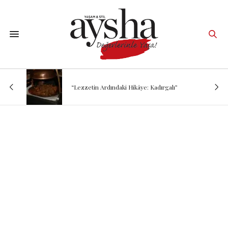
“Lezzetin Ardındaki Hikâye: Kadırgalı”