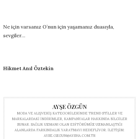
Ne için varsanız O’nun için yaşamanız duasıyla,
sevgiler…
Hikmet Anıl Öztekin
AYŞE ÖZGÜN
MODA VE ALIŞVERIŞ KATEGORILERINDE TREND STILLER VE
MARKALARDAKI INDIRIMLER, KAMPANYALAR HAKKINDA BILGILER
SUNAR. SAĞLIK UZMANI OLAN EDITÖRÜMÜZ UZMANLAŞTIĞI
ALANLARDA FARKINDALIK YARATMAYI HEDEFLIYOR. İLETIŞIM:
AYSE.OZGUN@AYSHA.COM.TR