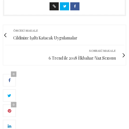
ÖNCEKI MAKALE
Cildinize Işıltı Katacak Uygulamalar
SONRAKI MAKALE
6 Trend ile 2018 İlkbahar/Yaz Sezonu
0
0