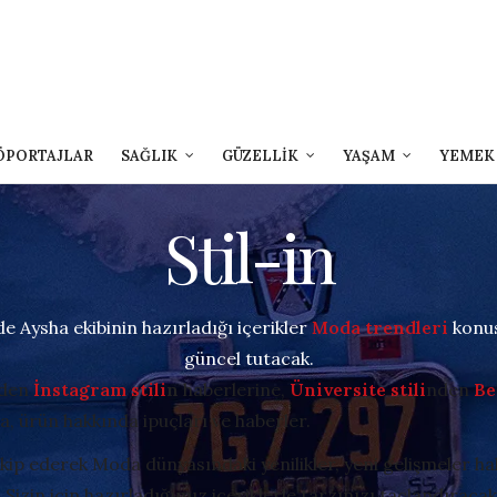
ÖPORTAJLAR
SAĞLIK
GÜZELLİK
YAŞAM
YEMEK
Stil-in
de Aysha ekibinin hazırladığı içerikler
Moda trendleri
konus
güncel tutacak.
nden
İnstagram stili
n
haberlerine,
Üniversite stili
nden
Be
, ürün hakkında ipuçları ve haberler.
takip ederek Moda dünyasındaki yenilikler, yeni gelişmeler h
.Sizin için hazırladığımız içeriklerle tarzınızı taçlandıracak