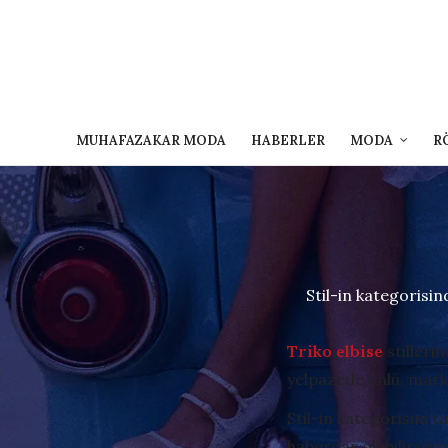
MUHAFAZAKAR MODA
HABERLER
MODA
R
Stil-in kategorisin
Triko elbise
stilleri
yelpazede ünlü, marka
Stil-in kategorisini 
haberdar olabilirsiniz