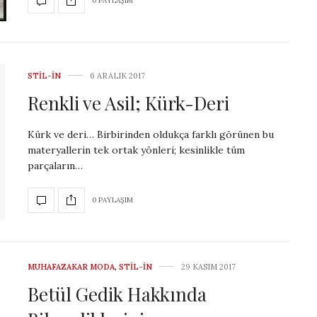
0 PAYLAŞIM
STIL-IN
6 ARALIK 2017
Renkli ve Asil; Kürk-Deri
Kürk ve deri… Birbirinden oldukça farklı görünen bu
materyallerin tek ortak yönleri; kesinlikle tüm
parçaların…
0 PAYLAŞIM
MUHAFAZAKAR MODA
,
STIL-IN
29 KASIM 2017
Betül Gedik Hakkında