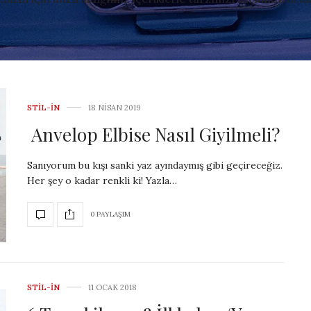
STIL-IN
18 NISAN 2019
Anvelop Elbise Nasıl Giyilmeli?
Sanıyorum bu kışı sanki yaz ayındaymış gibi geçireceğiz.
Her şey o kadar renkli ki! Yazla…
0 PAYLAŞIM
STIL-IN
11 OCAK 2018