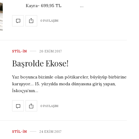
Kayra- 699,95 TL …
0 PAYLAŞIM
STIL-IN
26 EKIM 2017
Başrolde Ekose!
Yaz boyunca bizimle olan pötikareler, büyüyüp birbirine
karışıyor… 15. yüzyılda moda dünyasına giriş yapan,
İskoçya’nın…
0 PAYLAŞIM
STIL-IN
24 EKIM 2017