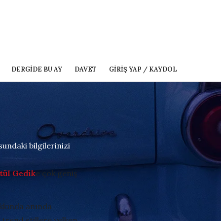
DERGIDE BU AY
DAVET
GIRIŞ YAP / KAYDOL
undaki bilgilerinizi
tül Gedik
e çok geniş
akkında anında
 trend stillere yelken