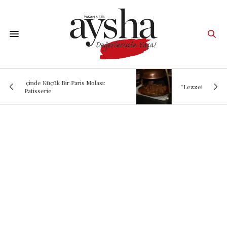
“Lezzetin Ardındaki Hikâye: Kadırgalı”