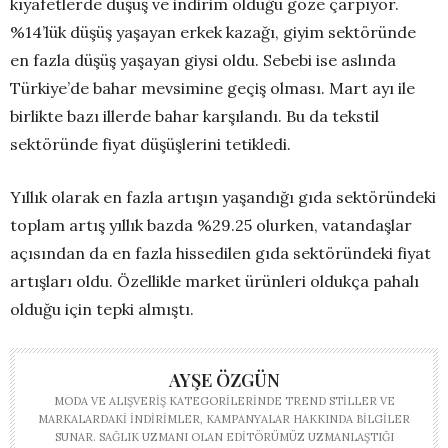
kıyafetlerde düşüş ve indirim olduğu göze çarpıyor.
%14’lük düşüş yaşayan erkek kazağı, giyim sektöründe
en fazla düşüş yaşayan giysi oldu. Sebebi ise aslında
Türkiye’de bahar mevsimine geçiş olması. Mart ayı ile
birlikte bazı illerde bahar karşılandı. Bu da tekstil
sektöründe fiyat düşüşlerini tetikledi.
Yıllık olarak en fazla artışın yaşandığı gıda sektöründeki
toplam artış yıllık bazda %29.25 olurken, vatandaşlar
açısından da en fazla hissedilen gıda sektöründeki fiyat
artışları oldu. Özellikle market ürünleri oldukça pahalı
olduğu için tepki almıştı.
AYŞE ÖZGÜN
MODA VE ALIŞVERIŞ KATEGORILERINDE TREND STILLER VE
MARKALARDAKI INDIRIMLER, KAMPANYALAR HAKKINDA BILGILER
SUNAR. SAĞLIK UZMANI OLAN EDITÖRÜMÜZ UZMANLAŞTIĞI