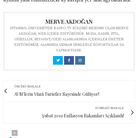
MERVE AKDOĞAN
İSTANBUL ÜNIVERSITESI RADYO TV BÖLÜMÜ MEZUNU OLAN MERVE
AKDOĞAN, WEB IÇERIK EDITÖRÜDÜR. MODA, KADIN, STIL,
GÜZELLIK, SEYAHAT/GEZI ALANLARINDA IÇERIKLER ÜRETEN
EDITÖRÜMÜZ, ALANINDA UZMAN ISIMLERLE RÖPORTAJLAR DA
YAPMAKTADIR.
ÖNCEKI MAKALE
AVM'lerin Yüzü Turistler Sayesinde Gülüyor!
SONRAKI MAKALE
Şubat 2019 Enflasyon Rakamları Açıklandı!
0