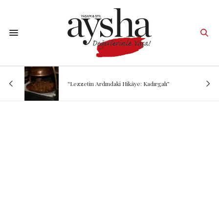
“Lezzetin Ardındaki Hikâye: Kadırgalı”