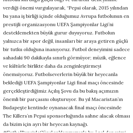
verdiği önemi vurgulayarak, “Pepsi olarak, 2015 yılından
bu yana iş birliği içinde olduğumuz Avrupa futbolunun en
prestijli organizasyonu UEFA Şampiyonlar Ligi’ni
desteklemekten büyük gurur duyuyoruz. Futbolun
yalnızca bir spor değil, insanları bir araya getiren güçlü
bir tutku olduğuna inanıyoruz. Futbol deneyimini sadece
sahadaki 90 dakikayla sınırlı görmüyor; müzik, eğlence
ve kültürle birlikte daha da zenginleştirmeyi
önemsiyoruz. Futbolseverlerin büyük bir heyecanla
beklediği UEFA Şampiyonlar Ligi final maçı öncesinde
gerçekleştirdiğimiz Açılış Şovu da bu bakış açımızın
önemli bir parçasını oluşturuyor. Bu yıl Macaristan’ın
Budapeşte kentinde oynanacak final maçı öncesinde
The Killers’ın Pepsi sponsorluğunda sahne alacak olması
da bizim için ayrı bir heyecan kaynağı.
#FutbolPepsiyleGüzel yaklaşımımızla bu özel deneyimi