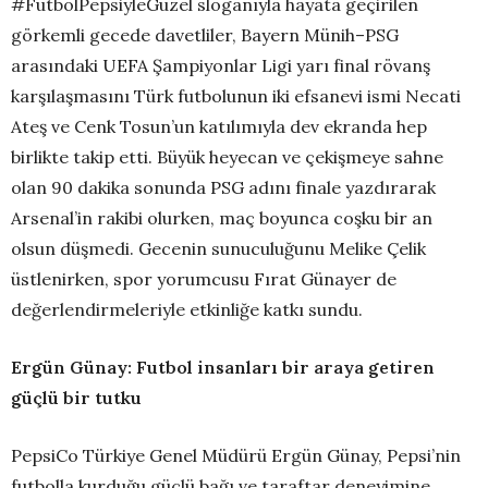
#FutbolPepsiyleGüzel sloganıyla hayata geçirilen
görkemli gecede davetliler, Bayern Münih–PSG
arasındaki UEFA Şampiyonlar Ligi yarı final rövanş
karşılaşmasını Türk futbolunun iki efsanevi ismi Necati
Ateş ve Cenk Tosun’un katılımıyla dev ekranda hep
birlikte takip etti. Büyük heyecan ve çekişmeye sahne
olan 90 dakika sonunda PSG adını finale yazdırarak
Arsenal’in rakibi olurken, maç boyunca coşku bir an
olsun düşmedi. Gecenin sunuculuğunu Melike Çelik
üstlenirken, spor yorumcusu Fırat Günayer de
değerlendirmeleriyle etkinliğe katkı sundu.
Ergün Günay: Futbol insanları bir araya getiren
güçlü bir tutku
PepsiCo Türkiye Genel Müdürü Ergün Günay, Pepsi’nin
futbolla kurduğu güçlü bağı ve taraftar deneyimine