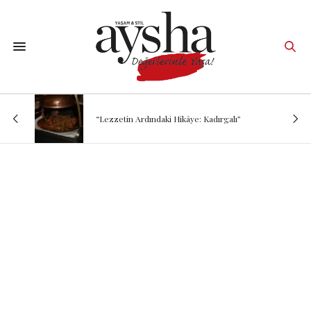
“Lezzetin Ardındaki Hikâye: Kadırgalı”