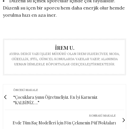
Düzenli su içmek sporcular içinde çok faydalıdır.
Düzenli su içen bir sporcu hem daha enerjik olur hemde
yorulma hızı en aza iner.
İREM U.
AYSHA DERGI YAZI İŞLERI MÜDÜRÜ OLAN İREM ULUERCIYES, MODA,
GÜZELLIK, STIL, GÜNCEL KONULARDA YAZILAR YAZIP, ALANINDA
UZMAN ISIMLERLE RÖPORTAJLAR GERÇEKLEŞTIRMEKTEDIR.
ÖNCEKI MAKALE
“Çocuklara Şunu Öğretmeliyiz. En İyi Karneniz
“KALBİNİZ….”
SONRAKI MAKALE
Evde Tüm Saç Modelleri İçin Fön Çekmenin Püf Noktaları