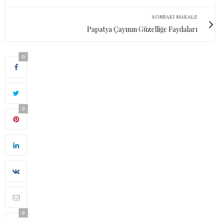
SONRAKI MAKALE
Papatya Çayının Güzelliğe Faydaları
0
0
0