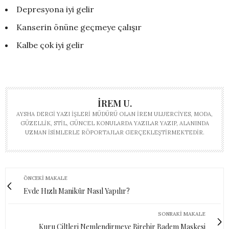
Depresyona iyi gelir
Kanserin önüne geçmeye çalışır
Kalbe çok iyi gelir
İREM U.
AYSHA DERGI YAZI İŞLERI MÜDÜRÜ OLAN İREM ULUERCIYES, MODA,
GÜZELLIK, STIL, GÜNCEL KONULARDA YAZILAR YAZIP, ALANINDA
UZMAN ISIMLERLE RÖPORTAJLAR GERÇEKLEŞTIRMEKTEDIR.
ÖNCEKI MAKALE
Evde Hızlı Manikür Nasıl Yapılır?
SONRAKI MAKALE
Kuru Ciltleri Nemlendirmeye Birebir Badem Maskesi