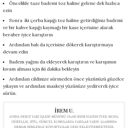
Öncelikle taze bademi toz haline gelene dek hızlıca
ezin
Sonra iki çorba kaşığı toz haline getirdiğiniz bademi
ve bir kahve kaşığı kaymağı bir kase içerisine alarak
beraber iyice karıştırın
Ardından balı da içerisine dökerek karıştırmaya
devam edin
Badem yağını da ekleyerek karıştırın ve karışımın
kıvam alması için iki dakika bekleyin
Ardından cildinize sürmeden önce yüzünüzü güzelce
yıkayın ve ardından maskeyi yüzünüze yedirerek iyice
sürün.
İREM U.
AYSHA DERGI YAZI İŞLERI MÜDÜRÜ OLAN İREM ULUERCIYES, MODA,
GÜZELLIK, STIL, GÜNCEL KONULARDA YAZILAR YAZIP, ALANINDA
UZMAN ISIMLERLE RÖPORTAJLAR GERÇEKLEŞTIRMEKTEDIR.