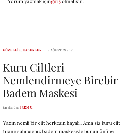
Yorum yazmak için
giriş
olmalısın.
GÜZELLIK
,
HABERLER
9 AĞUSTOS 2021
Kuru Ciltleri
Nemlendirmeye Birebir
Badem Maskesi
tarafından
İREM U.
Yazın nemli bir cilt herkesin hayali.. Ama siz kuru cilt
tipine sahipseniz badem maskesiyle bunun önüne