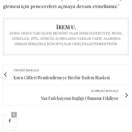
girmesi için pencereleri açmaya devam etmelisiniz.”
İREM U.
AYSHA DERGI YAZI İŞLERI MÜDÜRÜ OLAN İREM ULUERCIYES, MODA,
GÜZELLIK, STIL, GÜNCEL KONULARDA YAZILAR YAZIP, ALANINDA
UZMAN ISIMLERLE RÖPORTAJLAR GERÇEKLEŞTIRMEKTEDIR.
ÖNCEKI MAKALE
Kuru Ciltleri Nemlendirmeye Birebir Badem Maskesi
SONRAKI MAKALE
Yaz Enfeksiyonu Sağlığı Olumsuz Etkiliyor
0