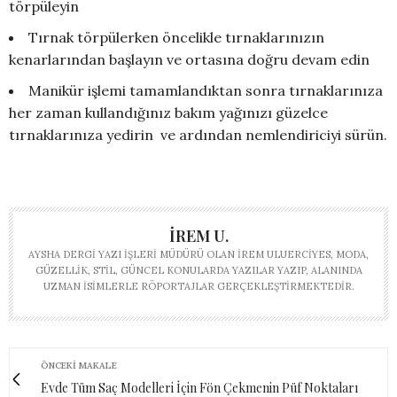
törpüleyin
Tırnak törpülerken öncelikle tırnaklarınızın
kenarlarından başlayın ve ortasına doğru devam edin
Manikür işlemi tamamlandıktan sonra tırnaklarınıza
her zaman kullandığınız bakım yağınızı güzelce
tırnaklarınıza yedirin ve ardından nemlendiriciyi sürün.
İREM U.
AYSHA DERGI YAZI İŞLERI MÜDÜRÜ OLAN İREM ULUERCIYES, MODA,
GÜZELLIK, STIL, GÜNCEL KONULARDA YAZILAR YAZIP, ALANINDA
UZMAN ISIMLERLE RÖPORTAJLAR GERÇEKLEŞTIRMEKTEDIR.
ÖNCEKI MAKALE
Evde Tüm Saç Modelleri İçin Fön Çekmenin Püf Noktaları