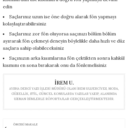
edin
Saçlarınız uzun ise öne doğru alarak fön yapmayı
kolaylaştırabilirsiniz
Saçlarınız zor fön oluyorsa saçınızı bölüm bölüm
ayırarak fön çekmeyi deneyin böylelikle daha hızlı ve düz
saçlara sahip olabileceksiniz
Saçınızın arka kısımlarına fön çektikten sonra kahkül
kısmını en sona bırakarak onu da fönlemelisiniz
İREM U.
AYSHA DERGI YAZI İŞLERI MÜDÜRÜ OLAN İREM ULUERCIYES, MODA,
GÜZELLIK, STIL, GÜNCEL KONULARDA YAZILAR YAZIP, ALANINDA
UZMAN ISIMLERLE RÖPORTAJLAR GERÇEKLEŞTIRMEKTEDIR.
ÖNCEKI MAKALE