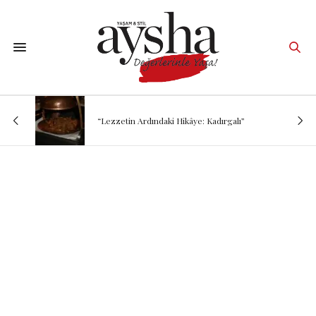
“Lezzetin Ardındaki Hikâye: Kadırgalı”