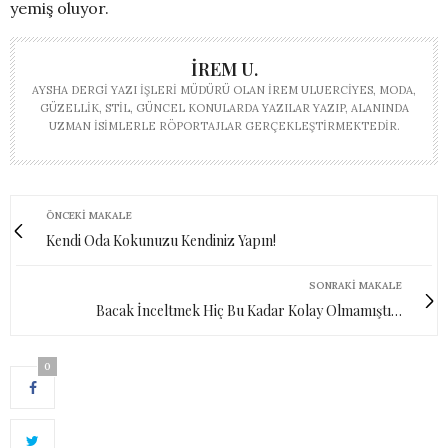
yemiş oluyor.
İREM U.
AYSHA DERGI YAZI İŞLERI MÜDÜRÜ OLAN İREM ULUERCIYES, MODA,
GÜZELLIK, STIL, GÜNCEL KONULARDA YAZILAR YAZIP, ALANINDA
UZMAN ISIMLERLE RÖPORTAJLAR GERÇEKLEŞTIRMEKTEDIR.
ÖNCEKI MAKALE
Kendi Oda Kokunuzu Kendiniz Yapın!
SONRAKI MAKALE
Bacak İnceltmek Hiç Bu Kadar Kolay Olmamıştı…
0